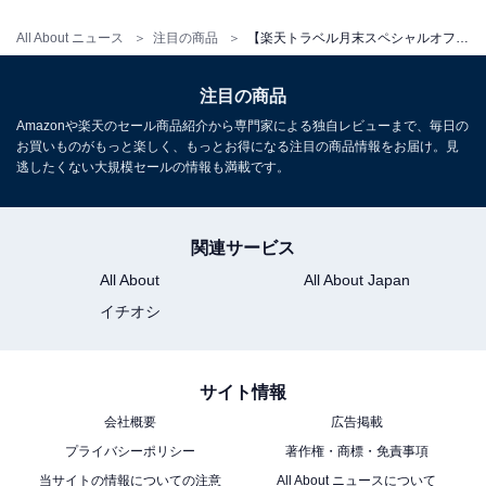
All About ニュース
注目の商品
【楽天トラベル月末スペシャルオファー】「白浜温泉 ホテル三楽荘」が今だけ特別価格に！全室オーシャンビューで白良浜すぐの海辺温泉リゾート宿【2月27日】
注目の商品
Amazonや楽天のセール商品紹介から専門家による独自レビューまで、毎日の
お買いものがもっと楽しく、もっとお得になる注目の商品情報をお届け。見
逃したくない大規模セールの情報も満載です。
関連サービス
All About
All About Japan
イチオシ
サイト情報
会社概要
広告掲載
プライバシーポリシー
著作権・商標・免責事項
当サイトの情報についての注意
All About ニュースについて