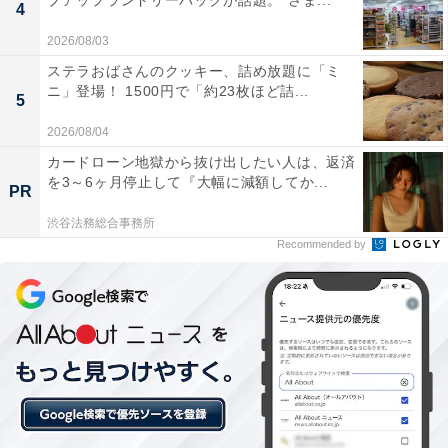
プアップランドリーバッグが話題。“さま...
4
楽天トラベルでは、月末に「月末スペシャルオファー」
2026/08/03
を開催。人気の宿やホテルを対象に、宿泊予約で使える
ステラおばさんのクッキー、詰め放題に「ミ
ニ」登場！ 1500円で「約23枚ほど詰...
お得な割引クーポンを配布しています。
5
2026/08/04
クーポンは国内宿泊のほか、遊び・体験や楽パックな
カードローン地獄から抜け出したい人は、返済
ど、さまざまな旅行商品で利用可能。複数のクーポンを
を3～6ヶ月停止して『大幅に減額してか...
PR
組み合わせて、さらに割引率をアップできる場合もあり
渋谷法務総合事務所
ます。賢く旅の計画を立てて、お得に旅行を楽しみまし
Recommended by
ょう。
楽天トラベルで月末スペシャルオファーを見る