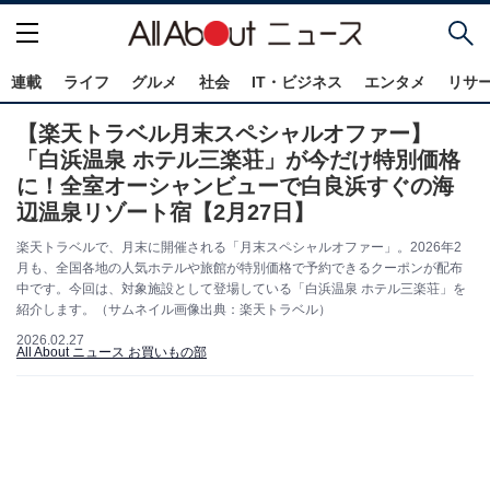
連載
ライフ
グルメ
社会
IT・ビジネス
エンタメ
リサ
【楽天トラベル月末スペシャルオファー】
「白浜温泉 ホテル三楽荘」が今だけ特別価格
に！全室オーシャンビューで白良浜すぐの海
辺温泉リゾート宿【2月27日】
楽天トラベルで、月末に開催される「月末スペシャルオファー」。2026年2
月も、全国各地の人気ホテルや旅館が特別価格で予約できるクーポンが配布
中です。今回は、対象施設として登場している「白浜温泉 ホテル三楽荘」を
紹介します。（サムネイル画像出典：楽天トラベル）
2026.02.27
All About ニュース お買いもの部