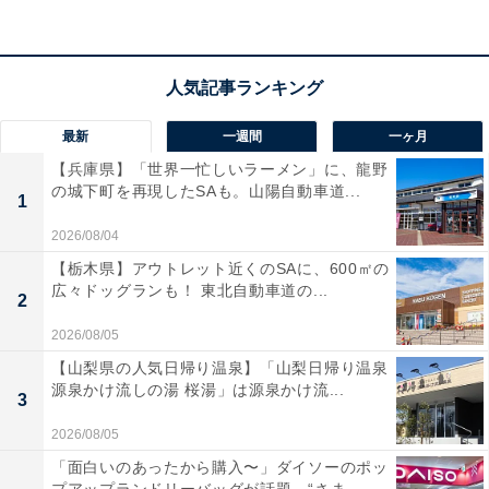
部屋から海の絶景をじっくり眺めたい人や、質の異なる
2つの源泉を贅沢に楽しみたい人におすすめの宿です。
最新
一週間
一ヶ月
【兵庫県】「世界一忙しいラーメン」に、龍野
の城下町を再現したSAも。山陽自動車道...
1
2026/08/04
【栃木県】アウトレット近くのSAに、600㎡の
広々ドッグランも！ 東北自動車道の...
2
2026/08/05
【山梨県の人気日帰り温泉】「山梨日帰り温泉
源泉かけ流しの湯 桜湯」は源泉かけ流...
3
2026/08/05
楽天トラベルの「月末スペシャルオファー」と
「面白いのあったから購入〜」ダイソーのポッ
は？