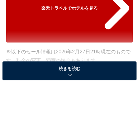
楽天トラベルでホテルを見る
※以下のセール情報は2026年2月27日21時現在のもので
す。料金の変更、満室の場合もあります。
続きを読む
※本記事で紹介している商品の購入やサービスの利用により、売上の一部が
オールアバウトに還元されることがあります。
「白浜温泉 ホテル三楽荘」が最大20％オフ！