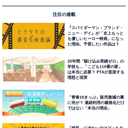
※掲載されている情報は記事公開時のものです。あらか
じめご了承ください。また、記事中の宿泊プランを予約
注目の連載
すると、売上の一部がオールアバウトに還元されること
があります。
『スパイダーマン：ブランド・
ニュー・デイ』が「史上もっと
も優しいヒーロー映画」になっ
この記事の執筆者：
All About ニュース お買
た理由。予習したい作品は？
いもの部
20年間「駆け込み実績ゼロ」の
Amazonのセール商品から売れ筋ランキングまで、毎日のお買いも
学校も…「こども110番の家」
のがもっと楽しく、もっとお得になる情報をお届け。編集部員によ
は本当に必要？ PTAが直面する
る独自レビューなど、ここでしか手に入らない情報も満載です。
...続きを読む
理想と現実
「青春18きっぷ」販売激減の裏
こちらもおすすめ
に何が？ 連続利用の厳格化だけ
【楽天トラベル売れ筋1位】「嬉野温泉 旅館 吉
ではない「本当の理由」
田屋」は日本三大美肌の湯が自慢の宿【2月27
日】
「移民」に冷たいのはどっちな