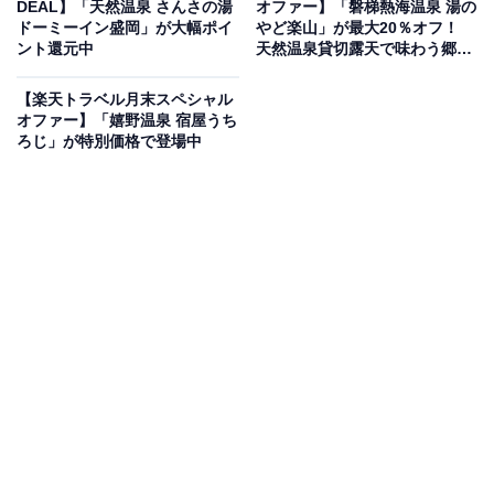
DEAL】「天然温泉 さんさの湯
オファー】「磐梯熱海温泉 湯の
ドーミーイン盛岡」が大幅ポイ
やど楽山」が最大20％オフ！
ント還元中
天然温泉貸切露天で味わう郷土
の癒し宿【2月27日】
【楽天トラベル月末スペシャル
オファー】「嬉野温泉 宿屋うち
ろじ」が特別価格で登場中
この宿泊施設のおすすめポイントは？
白浜温泉に位置する「白浜温泉 ホテル三楽荘」は、全て
の客室から白良浜のオーシャンビューを望める宿。日本
三古湯の一つに数えられる名湯を、趣の異なる2種類の
源泉で堪能できるのが魅力です。夕食には、紀州の豊か
な海の幸や山の幸を丁寧に調理した、四季を感じる美し
い料理が並びます。
宿泊者からは「部屋にいながら波の音が聞けて最高に癒
やされました」「食事・温泉・スタッフさんのサービス
すべてがよかったです」という声があがっています。お