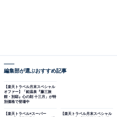
白浜温泉 ホテル三楽荘（画像出典：楽天トラベル）
「白浜温泉 ホテル三楽荘」は現在特別価格で予約可能で
編集部が選ぶおすすめ記事
す。
【楽天トラベル月末スペシャル
オファー】「鉛温泉『藤三旅
館・別邸』心の刻 十三月」が特
別価格で登場中
楽天トラベルでホテルを見る
【楽天トラベル×スーパー
【楽天トラベル月末スペシャル