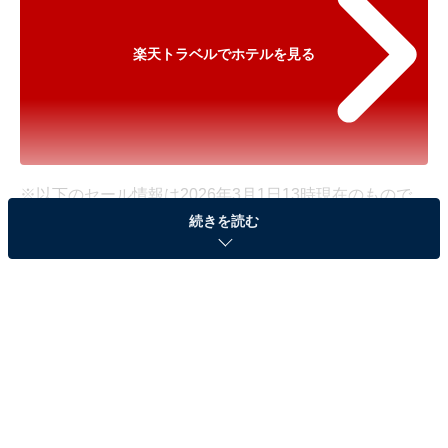
楽天トラベルでホテルを見る
※以下のセール情報は2026年3月1日13時現在のもので
続きを読む
す。料金の変更、満室の場合もあります。
※本記事で紹介している商品の購入やサービスの利用により、売上の一部が
オールアバウトに還元されることがあります。
「箱根湯本温泉 湯本富士屋ホテル」が最大20％オ
フ！