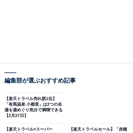
編集部が選ぶおすすめ記事
箱根湯本温泉 湯本富士屋ホテル（画像出典：楽天トラベル）
「箱根湯本温泉 湯本富士屋ホテル」は現在特別価格で予
【楽天トラベル売れ筋1位】
約可能です。
「有馬温泉 小都里」は2つの名
湯を湯めぐり気分で満喫できる
【2月27日】
【楽天トラベル×スーパー
【楽天トラベルセール】「赤穂