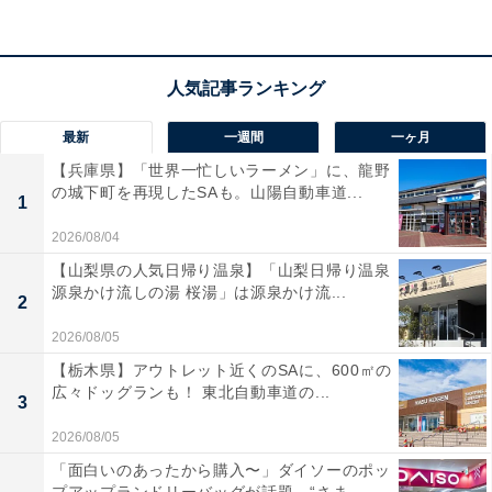
宿泊者からは「箱根湯本駅からすぐの好立地」「お湯は
すべすべしていて、気持ちよかったです」という声があ
がっています。駅からのアクセスの良さを重視したい人
や、バラエティ豊かな本格料理と温泉を一度に楽しみた
最新
一週間
一ヶ月
い人におすすめの宿です。
【兵庫県】「世界一忙しいラーメン」に、龍野
の城下町を再現したSAも。山陽自動車道...
1
2026/08/04
【山梨県の人気日帰り温泉】「山梨日帰り温泉
源泉かけ流しの湯 桜湯」は源泉かけ流...
2
2026/08/05
【栃木県】アウトレット近くのSAに、600㎡の
広々ドッグランも！ 東北自動車道の...
3
2026/08/05
「面白いのあったから購入〜」ダイソーのポッ