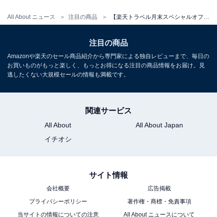
All About ニュース
注目の商品
【楽天トラベル月末スペシャルオファー】「箱根湯本温泉 湯本富士屋ホテル」が最大20％オフ！ 豊かな自然と多彩な食を楽しめるリゾートホテル【3月1日】
注目の商品
Amazonや楽天のセール商品紹介から専門家による独自レビューまで、毎日の
お買いものがもっと楽しく、もっとお得になる注目の商品情報をお届け。見
逃したくない大規模セールの情報も満載です。
関連サービス
All About
All About Japan
イチオシ
サイト情報
会社概要
広告掲載
プライバシーポリシー
著作権・商標・免責事項
当サイトの情報についての注意
All About ニュースについて