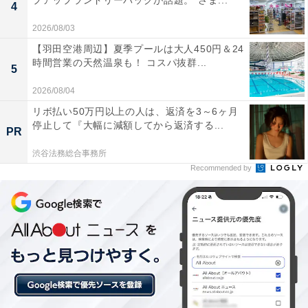
プアップランドリーバッグが話題。“さま...
4
2026/08/03
楽天トラベルの「月末スペシャルオファー」と
【羽田空港周辺】夏季プールは大人450円＆24
時間営業の天然温泉も！ コスパ抜群...
は？
5
2026/08/04
楽天トラベルでは、月末に「月末スペシャルオファー」
リボ払い50万円以上の人は、返済を3～6ヶ月
を開催。人気の宿やホテルを対象に、宿泊予約で使える
停止して『大幅に減額してから返済する...
PR
お得な割引クーポンを配布しています。
渋谷法務総合事務所
Recommended by
クーポンは国内宿泊のほか、遊び・体験や楽パックな
ど、さまざまな旅行商品で利用可能。複数のクーポンを
組み合わせて、さらに割引率をアップできる場合もあり
ます。賢く旅の計画を立てて、お得に旅行を楽しみまし
ょう。