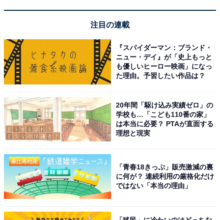
楽天トラベルで月末スペシャルオファーを見る
注目の連載
『スパイダーマン：ブランド・
ニュー・デイ』が「史上もっと
※掲載されている情報は記事公開時のものです。あらか
も優しいヒーロー映画」になっ
じめご了承ください。また、記事中の宿泊プランを予約
た理由。予習したい作品は？
すると、売上の一部がオールアバウトに還元されること
があります。
20年間「駆け込み実績ゼロ」の
学校も…「こども110番の家」
は本当に必要？ PTAが直面する
この記事の執筆者：
All About ニュース お買
理想と現実
いもの部
Amazonのセール商品から売れ筋ランキングまで、毎日のお買いも
「青春18きっぷ」販売激減の裏
のがもっと楽しく、もっとお得になる情報をお届け。編集部員によ
に何が？ 連続利用の厳格化だけ
る独自レビューなど、ここでしか手に入らない情報も満載です。
...続きを読む
ではない「本当の理由」
「移民」に冷たいのはどっちな