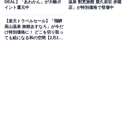
DEAL】「あわかん」が大幅ポ
温泉 割烹旅館 鹿久居荘 赤穂
イント還元中
店」が特別価格で登場中
楽天トラベルでホテルを見る
【楽天トラベルセール】「飛騨
高山温泉 旅館あすなろ」が今だ
け特別価格に！ どこを切り取っ
ても絵になる和の空間【2月27
日】
この宿泊施設のおすすめポイントは？
箱根の玄関口、箱根湯本駅から徒歩3分の場所に建つ
「湯本富士屋ホテル」は、豊かな自然と多彩な食を楽し
めるリゾートホテルです。富士屋ホテルの伝統を受け継
ぐフランス料理や本格的な広東料理など、合計6種のレ
ストランを備えているのが大きな魅力。箱根登山鉄道や
ロマンスカーを望める人気の「トレインビュー客室」
や、新緑に包まれた野趣あふれる露天風呂もあり、家族
やカップルで充実した休日を過ごせます。