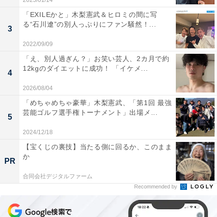
2025/01/14
「EXILEかと」木梨憲武＆ヒロミの間に写
る“石川遼”の別人っぷりにファン騒然！...
3
2022/09/09
「え、別人過ぎん？」お笑い芸人、2カ月で約
12kgのダイエットに成功！ 「イケメ...
4
2026/08/04
「めちゃめちゃ豪華」木梨憲武、「第1回 最強
芸能ゴルフ選手権トーナメント」出場メ...
5
2024/12/18
【宝くじの裏技】当たる側に回るか、このまま
か
PR
合同会社デジタルファーム
Recommended by