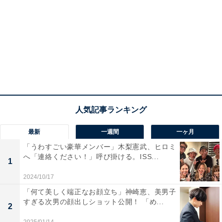
最新
一週間
一ヶ月
「うわすごい豪華メンバー」木梨憲武、ヒロミ
へ「連絡ください！」呼び掛ける。ISS...
1
2024/10/17
「何て美しく端正なお顔立ち」神崎恵、美男子
すぎる次男の顔出しショット公開！ 「め...
2