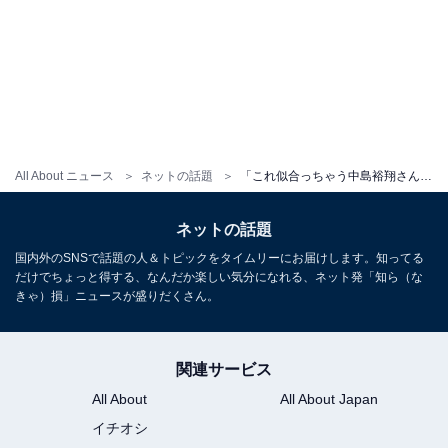
All About ニュース
ネットの話題
「これ似合っちゃう中島裕翔さん、さすが」、インパクト大の衣装に反響！ 「圧倒的な美しさ」「ハンサムだ」
ネットの話題
国内外のSNSで話題の人＆トピックをタイムリーにお届けします。知ってる
だけでちょっと得する、なんだか楽しい気分になれる、ネット発「知ら（な
きゃ）損」ニュースが盛りだくさん。
関連サービス
All About
All About Japan
イチオシ