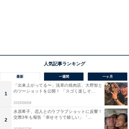
最新
一週間
一ヶ月
「出来上がってる〜」浅草の焼肉店、大野智と
のツーショットを公開！ 「スゴく楽しそ...
1
2026/08/08
水原希子、恋人とのラブラブショットに反響！
交際3年も報告「幸せそうで嬉しい」「...
2