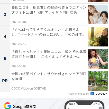
2025/07/28
藤田ニコル、稲葉友との結婚報告＆ウエディン
グフォト公開！ 池田エライザ＆内田理央...
3
2023/08/04
「がんばって生きてくれました」氷川きよ
し、“パートナー”の命日に思い。「私の身体...
4
2025/02/17
「顔ちっっちゃ！」藤田ニコル、娘と初の北海
道旅行を公開！ 「スタイルよすぎるよ〜...
5
2026/08/08
全国の絶景ポイントにサウナ付きのシェア別荘
を展開
PR
COCO VILLA on GOETHE
Recommended by