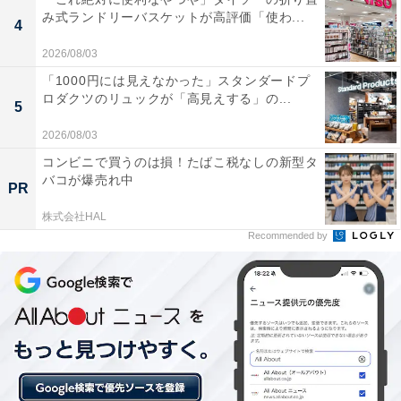
み式ランドリーバスケットが高評価「使わ...
露天風呂の種類が豊富で、特に岩風呂やベンチ浴で
4
の外気浴が非常に心地よく、開放的な気分でリラッ
2026/08/03
クスできる。
「1000円には見えなかった」スタンダードプ
ロダクツのリュックが「高見えする」の...
5
2026/08/03
サウナの室温と水風呂のバランスが良く、露天エリ
コンビニで買うのは損！たばこ税なしの新型タ
アにあるデッキチェアでの休憩が「ととのう」のに
バコが爆売れ中
PR
最適である。
株式会社HAL
Recommended by
施設全体が清潔に保たれており、お食事処のメニュ
ーも充実しているため、家族連れや仕事帰りでも気
軽に立ち寄りやすい雰囲気。