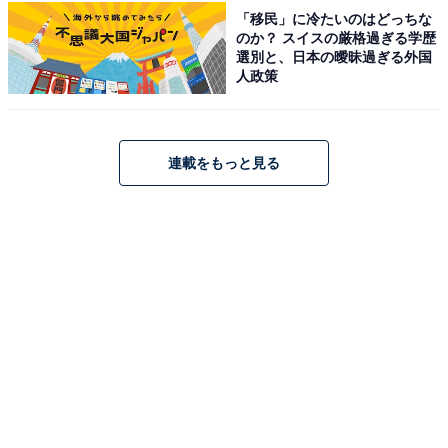
アクセス：南海泉北線「泉ヶ丘駅」よりタクシーで約10
「移民」に冷たいのはどっちな
分／南海バス鉢ヶ峯行き「豊田南」下車徒歩10分または
のか？ スイスの厳格過ぎる学歴
選別と、日本の曖昧過ぎる外国
南海バスJR津久野駅行き｢小代｣下車徒歩10分。車の場合
人政策
は泉北2号線「阪和道堺インターチェンジ」を南へ1キ
ロ。
連載をもっと見る
料金
※5歳以下は入浴無料。
平日：900円
土・日・祝：980円
宿泊可否
宿泊：不可（日帰り入浴施設のため、宿泊設備はありま
せん）