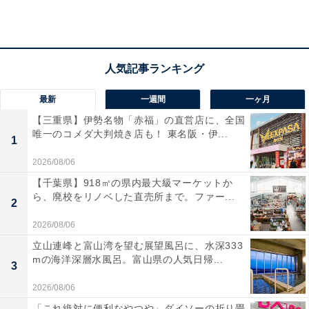
最新
一週間
一ヶ月
【三重県】伊勢名物「赤福」の直営店に、全国
唯一のコメダ大判焼き店も！ 東名阪・伊...
1
2026/08/06
【千葉県】918㎡の県内最大級マーケットか
ら、廃校をリノベした直売所まで。ファー...
2
「極楽湯 堺泉北店」の口コミは？
2026/08/06
立山連峰と富山湾を望む展望風呂に、水深333
mの海洋深層水風呂。富山県の人気日帰...
「極楽湯 堺泉北店」には以下のような口コミが寄せられ
3
ています。
2026/08/06
「これ絶対に便利なやつや」ダイソーの折り畳