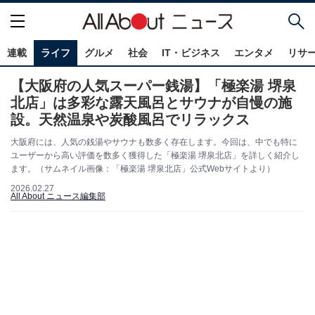
連載
ライフ
グルメ
社会
IT・ビジネス
エンタメ
リサ
【大阪府の人気スーパー銭湯】「極楽湯 堺泉
北店」は多彩な露天風呂とサウナが自慢の施
設。天然温泉や炭酸風呂でリラックス
大阪府には、人気の銭湯やサウナも数多く存在します。今回は、中でも特に
ユーザーから高い評価を数多く獲得した「極楽湯 堺泉北店」を詳しく紹介し
ます。（サムネイル画像：「極楽湯 堺泉北店」公式Webサイトより）
2026.02.27
All About ニュース編集部