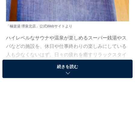
「極楽湯 堺泉北店」公式Webサイトより
ハイレベルなサウナや温泉が楽しめるスーパー銭湯やス
パなどの施設を、休日や仕事終わりの楽しみにしている
人も少なくないはず。日々の疲れを癒すリラックスタイ
ムは、何物にも代えがたい時間ですよね。しかし、近年
続きを読む
では高い人気をほこる施設も多く、どこに行けばよいか
迷ってしまう……そんな思いを抱えている人もいるので
はないでしょうか。
そんな人に向けて、All About ニュース編集部が厳選し
た、人気かつ評価の高いサウナやスーパー銭湯の施設を
紹介します。今回紹介するのは、大阪府で人気の施設
「極楽湯 堺泉北店」です。