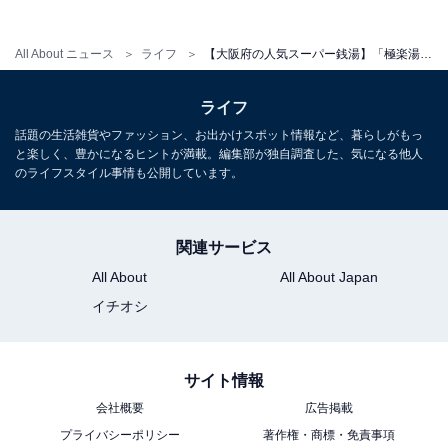
All About ニュース
ライフ
【大阪府の人気スーパー銭湯】「極楽湯 堺泉北店」は多彩な露天風呂とサウナが自慢の施設。天然温泉や炭酸風呂でリラックス
ライフ
話題の生活雑貨やファッション、お出かけスポット情報など、暮らしがもっ
と楽しく、豊かになるヒントが満載。編集部が独自調査した、気になる他人
のライフスタイル事情も公開しています。
関連サービス
All About
All About Japan
イチオシ
こちらもおすすめ
【大阪府の人気日帰り温泉】「天然温泉つくも
の湯 極楽湯枚方店」は多彩な露天風呂が魅力の
サイト情報
施設。天然温泉とサウナでリラックス
会社概要
広告掲載
プライバシーポリシー
著作権・商標・免責事項