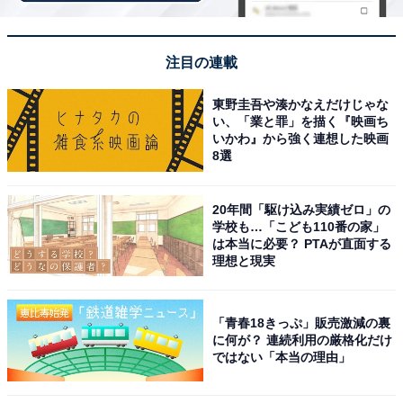
注目の連載
東野圭吾や湊かなえだけじゃな
い、「業と罪」を描く『映画ち
いかわ』から強く連想した映画
8選
20年間「駆け込み実績ゼロ」の
学校も…「こども110番の家」
は本当に必要？ PTAが直面する
理想と現実
アクセス・料金情報は？ 泊まれる？
「青春18きっぷ」販売激減の裏
に何が？ 連続利用の厳格化だけ
アクセス
ではない「本当の理由」
所在地：大阪府堺市南区豊田825