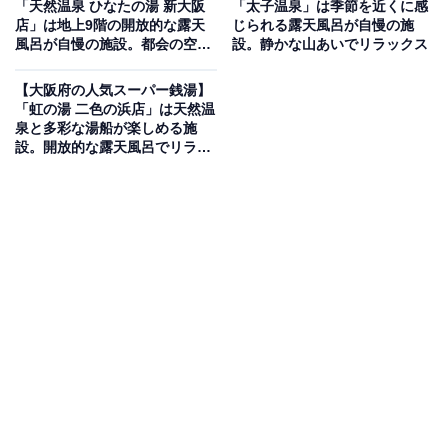
「天然温泉 ひなたの湯 新大阪
「太子温泉」は季節を近くに感
店」は地上9階の開放的な露天
じられる露天風呂が自慢の施
風呂が自慢の施設。都会の空の
設。静かな山あいでリラックス
天然温泉を贅沢に使用した岩風呂や、お湯が流れるベン
下でリラックス
チで癒される「ベンチ浴」など、広々とした露天エリア
【大阪府の人気スーパー銭湯】
が特徴です。内湯には人気の「高濃度炭酸泉」や、強力
「虹の湯 二色の浜店」は天然温
泉と多彩な湯船が楽しめる施
な噴流で体をほぐす「シェイプアップバス」など多彩な
設。開放的な露天風呂でリラッ
湯船が揃います。サウナは広々とした「遠赤外線タワー
クス
サウナ」があり、お食事処では「極楽湯」ならではのバ
ラエティー豊富なメニューを楽しめます。
楽天トラベルで泊まれるサウナを探す