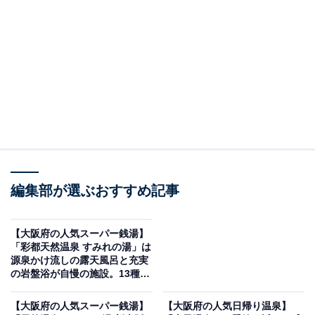
※2026年2月時点で、Googleクチコミが500件以上、平
均評価が3.5超えの銭湯を紹介しています
＞アクセスと料金をチェックする
この記事の執筆者：
All About ニュース編集
部
「All About ニュース」は、ネットの話題から世の中の動きまで、暮
編集部が選ぶおすすめ記事
らしの中にあふれる「なぜ？」「どうして？」を分かりやすく伝え
るAll About発のニュースメディアです。お金や仕事、恋愛、ITに関
...続きを読む
する疑問に対して専門家が分かりやすく回答するほか、エンタメ情
【大阪府の人気スーパー銭湯】
報やSNSで話題のトピックスを紹介しています。
「彩都天然温泉 すみれの湯」は
※本記事で紹介している商品の購入やサービスの利用により、売上の一部が
源泉かけ流しの露天風呂と充実
オールアバウトに還元されることがあります。
の岩盤浴が自慢の施設。13種の
お風呂でリラックス
「極楽湯 堺泉北店」は露天エリアの開放感と豊富
【大阪府の人気スーパー銭湯】
【大阪府の人気日帰り温泉】
な湯船が魅力