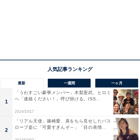
最新
一週間
一ヶ月
「うわすごい豪華メンバー」木梨憲武、ヒロミ
へ「連絡ください！」呼び掛ける。ISS...
1
2024/10/17
「リアル天使」篠崎愛、肩をちら見せしたバス
ローブ姿に「可愛すぎんぞ～」「目の表情...
2