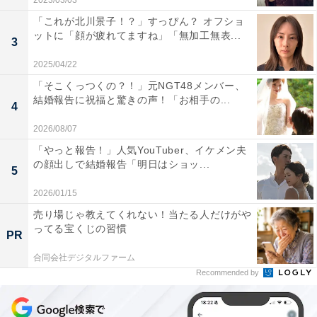
2023/03/03
「これが北川景子！？」すっぴん？ オフショ
ットに「顔が疲れてますね」「無加工無表...
3
2025/04/22
「そこくっつくの？！」元NGT48メンバー、
結婚報告に祝福と驚きの声！「お相手の...
4
2026/08/07
「やっと報告！」人気YouTuber、イケメン夫
の顔出しで結婚報告「明日はショッ...
5
2026/01/15
売り場じゃ教えてくれない！当たる人だけがや
ってる宝くじの習慣
PR
合同会社デジタルファーム
Recommended by