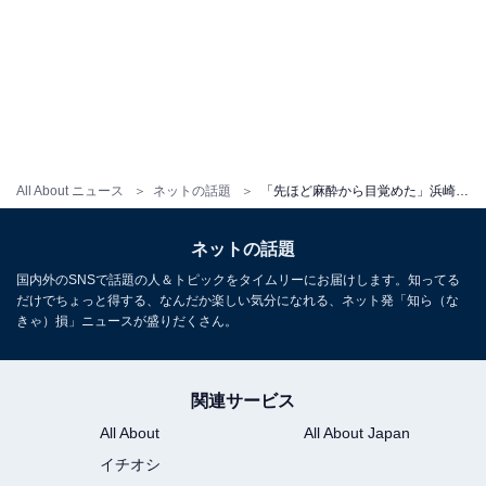
All About ニュース
ネットの話題
「先ほど麻酔から目覚めた」浜崎あゆみ、障害を持った愛犬の手術成功を報告。「奇跡の連続だね」
ネットの話題
国内外のSNSで話題の人＆トピックをタイムリーにお届けします。知ってる
だけでちょっと得する、なんだか楽しい気分になれる、ネット発「知ら（な
きゃ）損」ニュースが盛りだくさん。
関連サービス
All About
All About Japan
イチオシ