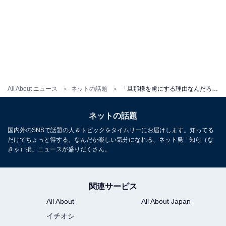
All About ニュース
ネットの話題
「旦那様を虜にする理由なんだろうな」藤本美貴、手料理に反響！ 「可愛くて料理上手で最高の奥さん」
ネットの話題
国内外のSNSで話題の人＆トピックをタイムリーにお届けします。知ってる
だけでちょっと得する、なんだか楽しい気分になれる、ネット発「知ら（な
きゃ）損」ニュースが盛りだくさん。
関連サービス
All About
All About Japan
イチオシ