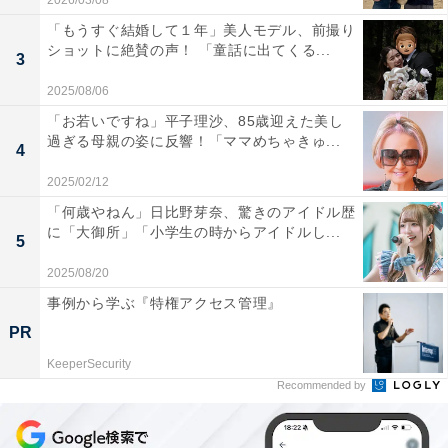
2026/03/08
「もうすぐ結婚して１年」美人モデル、前撮り
ショットに絶賛の声！ 「童話に出てくる...
3
2025/08/06
「お若いですね」平子理沙、85歳迎えた美し
過ぎる母親の姿に反響！「ママめちゃきゅ...
4
2025/02/12
「何歳やねん」日比野芽奈、驚きのアイドル歴
に「大御所」「小学生の時からアイドルし...
5
2025/08/20
事例から学ぶ『特権アクセス管理』
PR
KeeperSecurity
Recommended by