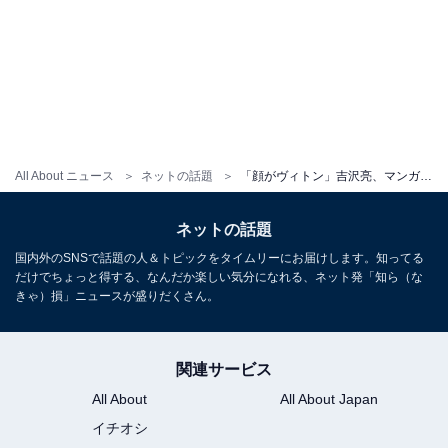
All About ニュース
ネットの話題
「顔がヴィトン」吉沢亮、マンガT姿のモデルショットに反響！ 「UTと思えん神顔」「顔良すぎワロタ」
ネットの話題
国内外のSNSで話題の人＆トピックをタイムリーにお届けします。知ってる
だけでちょっと得する、なんだか楽しい気分になれる、ネット発「知ら（な
きゃ）損」ニュースが盛りだくさん。
関連サービス
All About
All About Japan
イチオシ