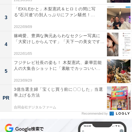
2023/03/03
「EXILEかと」木梨憲武＆ヒロミの間に写
る“石川遼”の別人っぷりにファン騒然！...
3
2022/09/09
篠崎愛、豊満な胸元あらわなセクシー写真に
「大変けしからんです」「天下一の美女です...
4
2022/01/05
フジテレビ社長の姿も！ 木梨憲武、豪華芸能
人の大集合ショットに「素敵でカッコいい...
5
2023/09/29
3億当選主婦「宝くじ買う前に〇〇した」当選
率上げる方法
PR
合同会社デジタルファーム
Recommended by