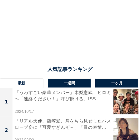
最新
一週間
一ヶ月
「うわすごい豪華メンバー」木梨憲武、ヒロミ
へ「連絡ください！」呼び掛ける。ISS...
1
2024/10/17
「リアル天使」篠崎愛、肩をちら見せしたバス
ローブ姿に「可愛すぎんぞ～」「目の表情...
2