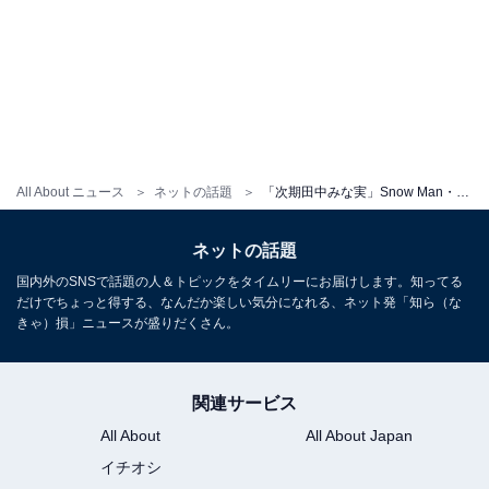
All About ニュース
ネットの話題
「次期田中みな実」Snow Man・阿部亮平、ホテルでの色気あふれる姿にファン興奮！ 「破壊力抜群」
ネットの話題
国内外のSNSで話題の人＆トピックをタイムリーにお届けします。知ってる
だけでちょっと得する、なんだか楽しい気分になれる、ネット発「知ら（な
きゃ）損」ニュースが盛りだくさん。
関連サービス
All About
All About Japan
イチオシ