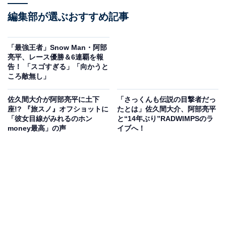
編集部が選ぶおすすめ記事
「最強王者」Snow Man・阿部
亮平、レース優勝＆6連覇を報
告！ 「スゴすぎる」「向かうと
ころ敵無し」
佐久間大介が阿部亮平に土下
「さっくんも伝説の目撃者だっ
座!? 『旅スノ』オフショットに
たとは」佐久間大介、阿部亮平
「彼女目線がみれるのホン
と“14年ぶり”RADWIMPSのラ
money最高」の声
イブへ！