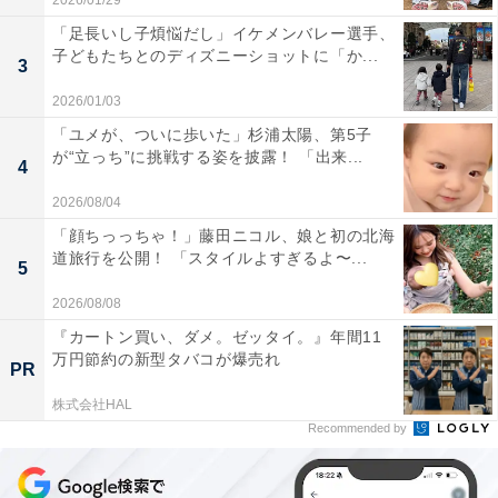
2026/01/29
「足長いし子煩悩だし」イケメンバレー選手、
子どもたちとのディズニーショットに「か...
3
2026/01/03
「ユメが、ついに歩いた」杉浦太陽、第5子
が“立っち”に挑戦する姿を披露！ 「出来...
4
2026/08/04
「顔ちっっちゃ！」藤田ニコル、娘と初の北海
道旅行を公開！ 「スタイルよすぎるよ〜...
5
2026/08/08
『カートン買い、ダメ。ゼッタイ。』年間11
万円節約の新型タバコが爆売れ
PR
株式会社HAL
Recommended by