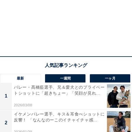
最新
一週間
一ヶ月
バレー・髙橋藍選手、兄＆愛犬とのプライベー
トショットに「超きちょー」「笑顔が見れ...
1
2026/03/08
イケメンバレー選手、キス＆耳食べショットに
反響！ 「なんなのーこのイチャイチャ感...
2