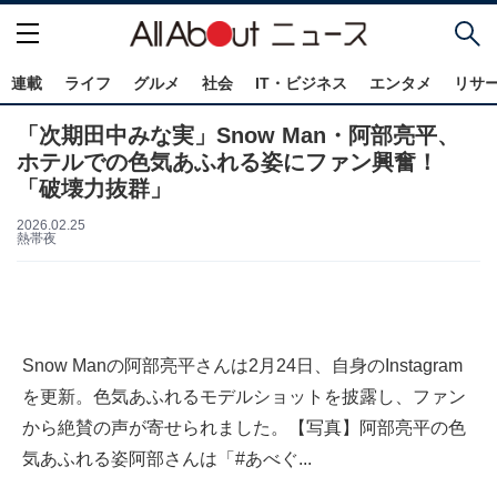
連載
ライフ
グルメ
社会
IT・ビジネス
エンタメ
リサ
「次期田中みな実」Snow Man・阿部亮平、
ホテルでの色気あふれる姿にファン興奮！
「破壊力抜群」
2026.02.25
熱帯夜
Snow Manの阿部亮平さんは2月24日、自身のInstagram
を更新。色気あふれるモデルショットを披露し、ファン
から絶賛の声が寄せられました。【写真】阿部亮平の色
気あふれる姿阿部さんは「#あべぐ...