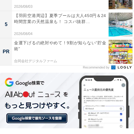
2026/08/03
【羽田空港周辺】夏季プールは大人450円＆24
時間営業の天然温泉も！ コスパ抜群...
5
2026/08/04
【今日チェックしたい】ソニーの人気商品5選
金運下げるの絶対やめて！9割が知らない“貯金
術”
PR
ソニー「WF-1000XM6」
合同会社デジタルファーム
Recommended by
ソニー(SONY) WF-1000XM6 ブラック ワイヤレスイヤホ
ン Bluetooth ハイレゾ 世界最高クラスノイズキャンセリ
ング 外音取り込み 高性能マイク 通話品質 LDAC IPX4防
滴 マルチポイント ロングバッテリー WF-1000XM6 BZ