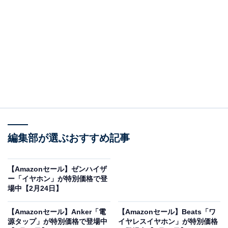
※以下のセール情報は2月26日15時30分現在のもので
す。値段の変更、売り切れの場合もあります。
※本記事で紹介している商品の購入やサービスの利用により、売上の一部が
オールアバウトに還元されることがあります。
ソニーの「ワイヤレスイヤホン」が限定価格に！
31％オフで登場
編集部が選ぶおすすめ記事
【Amazonセール】ゼンハイザ
ー「イヤホン」が特別価格で登
場中【2月24日】
【Amazonセール】Anker「電
【Amazonセール】Beats「ワ
源タップ」が特別価格で登場中
イヤレスイヤホン」が特別価格