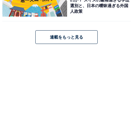
選別と、日本の曖昧過ぎる外国
ソニー「WF-C710N」
人政策
連載をもっと見る
ソニー(SONY) WF-C710N グラスブルー ワイヤレスイヤ
ホン 高性能ノイズキャンセリング Bluetoothロングバッ
テリー 外音取り込み IPX4防滴性能 軽量 コンパクト マル
チポイント接続
Amazonで見る
ソニー「KJ-65X75WL」