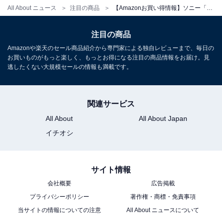
All About ニュース
注目の商品
【Amazonお買い得情報】ソニー「ワイヤレスイヤホン」が特別価格で登場中【2月26日】
注目の商品
Amazonや楽天のセール商品紹介から専門家による独自レビューまで、毎日の
お買いものがもっと楽しく、もっとお得になる注目の商品情報をお届け。見
逃したくない大規模セールの情報も満載です。
関連サービス
ソニー(SONY) テレビ 65インチ 液晶 4K ブラビア KJ-
65X75WL Google TV 10畳以上推奨
All About
All About Japan
Amazonで見る
イチオシ
ソニー「BDZ-FBW2200」
サイト情報
会社概要
広告掲載
プライバシーポリシー
著作権・商標・免責事項
当サイトの情報についての注意
All About ニュースについて