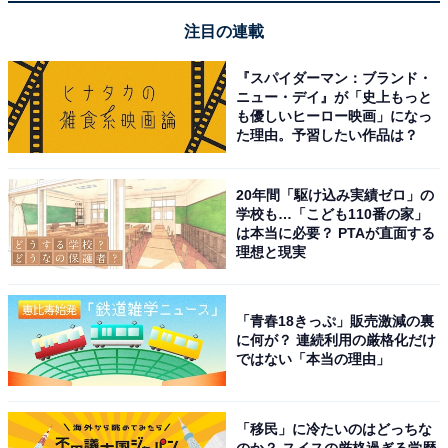
Amazonで見る
注目の連載
『スパイダーマン：ブランド・
ニュー・デイ』が「史上もっと
ソニー「WH-1000XM4」
も優しいヒーロー映画」になっ
た理由。予習したい作品は？
20年間「駆け込み実績ゼロ」の
学校も…「こども110番の家」
は本当に必要？ PTAが直面する
理想と現実
ソニー(SONY) ワイヤレスノイズキャンセリングヘッドホ
ン WH-1000XM4 : LDAC/Amazon Alexa搭載/Bluetooth/
「青春18きっぷ」販売激減の裏
ハイレゾ 最大30時間連続再生 密閉型 マイク付 2020年モ
に何が？ 連続利用の厳格化だけ
デル 360 Reality Audio認定モデル ブラック WH-
ではない「本当の理由」
1000XM4 BM
Amazonで見る
「移民」に冷たいのはどっちな
のか？ スイスの厳格過ぎる学歴