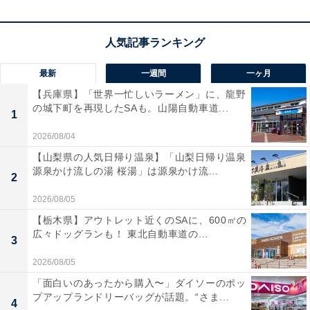
魅力です。
ユーザーからは「付けているのを忘れるほど軽い」「ノ
イキャンと外音取り込みの切り替えがスムーズ」と絶賛
最新
一週間
一ヶ月
の声があがっています。一方で、「風切り音が少し気に
【兵庫県】「世界一忙しいラーメン」に、龍野
なる」という声も。一日中快適に音楽を楽しみたい人
の城下町を再現したSAも。山陽自動車道...
1
や、デスクワークと移動をシームレスにつなぎたい人に
2026/08/04
は、おすすめの商品といえそうです。
【山梨県の人気日帰り温泉】「山梨日帰り温泉
源泉かけ流しの湯 桜湯」は源泉かけ流...
2
2026/08/05
【栃木県】アウトレット近くのSAに、600㎡の
広々ドッグランも！ 東北自動車道の...
3
2026/08/05
「面白いのあったから購入〜」ダイソーのポッ
プアップランドリーバッグが話題。“さま...
4