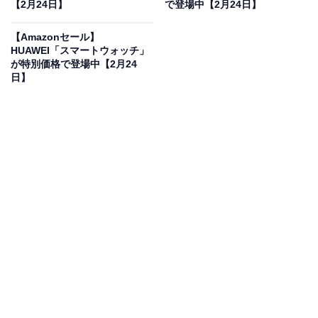
【2月24日】
で登場中【2月24日】
ソニー(SONY) ワイヤレスノイズキャンセリングステレオ
イヤホン LinkBuds S WF-LS900N:軽量・小型/ノイキャ
【Amazonセール】
ン/外音取り込み/様々なユーザビリティ/ブラック WF-
HUAWEI「スマートウォッチ」
LS900N BC
が特別価格で登場中【2月24
Amazonで見る
日】
ソニーのワイヤレスイヤホン「WF-LS900N」は現在
31％オフの特別価格・税込1万8295円販売中です。
この商品のおすすめポイントは？
本体の軽さとコンパクトさが特徴
で、長時間装着しても
疲れにくい設計。
もちろんハイレゾに対応し、高性能な
ノイズキャンセリングと合わせてよりよいリスニング体
験
ができます。高品質なマイクや、周囲の音を自然に取
り込む
外音取り込み機能も搭載
しているため、イヤホン
を外さず会話ができるなど、日常に溶け込む使い心地が