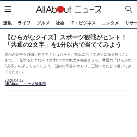
連載
ライフ
グルメ
社会
IT・ビジネス
エンタメ
リサ
【ひらがなクイズ】スポーツ観戦がヒント！
「共通の2文字」を1分以内で当ててみよう
誰かの背中を力強く押すアクションから、状況に応じて適切に振る舞うこと
まで。一見するとつながりの薄い4つの概念を完成させる、共通の「ひらがな
2文字」を探してみましょう。脳内の辞書をめくり、正解へとたどり着いてみ
てください。
2026.04.12
All About ニュース編集部