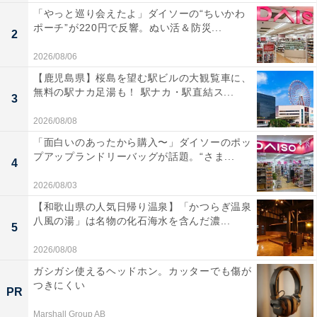
「やっと巡り会えたよ」ダイソーの“ちいかわ
ポーチ”が220円で反響。ぬい活＆防災...
2
2026/08/06
【鹿児島県】桜島を望む駅ビルの大観覧車に、
無料の駅ナカ足湯も！ 駅ナカ・駅直結ス...
3
2026/08/08
「面白いのあったから購入〜」ダイソーのポッ
プアップランドリーバッグが話題。“さま...
4
2026/08/03
【和歌山県の人気日帰り温泉】「かつらぎ温泉
八風の湯」は名物の化石海水を含んだ濃...
5
2026/08/08
ガシガシ使えるヘッドホン。カッターでも傷が
つきにくい
PR
Marshall Group AB