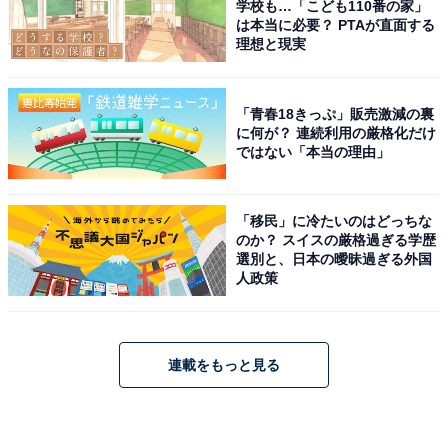
学校も…「こども110番の家」
は本当に必要？ PTAが直面する
理想と現実
「青春18きっぷ」販売激減の裏
に何が？ 連続利用の厳格化だけ
ではない「本当の理由」
「移民」に冷たいのはどっちな
のか？ スイスの厳格過ぎる学歴
選別と、日本の曖昧過ぎる外国
人政策
連載をもっと見る