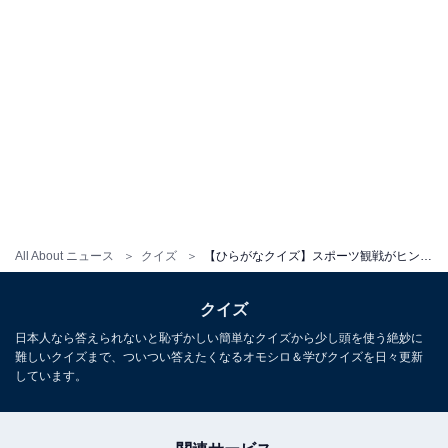
All About ニュース
クイズ
【ひらがなクイズ】スポーツ観戦がヒント！ 「共通の2文字」を1分以内で当ててみよう
クイズ
日本人なら答えられないと恥ずかしい簡単なクイズから少し頭を使う絶妙に
難しいクイズまで、ついつい答えたくなるオモシロ＆学びクイズを日々更新
しています。