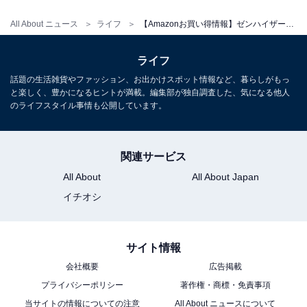
Sennheiser ゼンハイザー IE 100 PRO Black プロ用 モニ
タリングイヤホン カナル型 508940 有線 イヤホン イヤモ
All About ニュース
ライフ
【Amazonお買い得情報】ゼンハイザー「イヤホン」が特別価格で登場中【2月25日】
ニ 国内正規品
Amazonで見る
ライフ
話題の生活雑貨やファッション、お出かけスポット情報など、暮らしがもっ
と楽しく、豊かになるヒントが満載。編集部が独自調査した、気になる他人
ゼンハイザー「IE 900」
のライフスタイル事情も公開しています。
関連サービス
All About
All About Japan
イチオシ
ゼンハイザー Sennheiser イヤホン 有線 IE 900 オーディ
オファイル フラッグシップ TrueResponse トランスデュ
サイト情報
ーサーダイナミック カナル型【国内正規品】
会社概要
広告掲載
Amazonで見る
プライバシーポリシー
著作権・商標・免責事項
当サイトの情報についての注意
All About ニュースについて