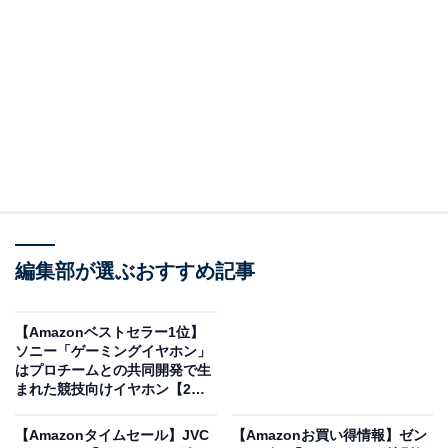
※以下のセール情報は2月25日21時現在のものです。値
段の変更、売り切れの場合もあります。
この記事の執筆者：
All About ニュース お買
いもの部
編集部が選ぶおすすめ記事
Amazonのセール商品から売れ筋ランキングまで、毎日のお買いも
のがもっと楽しく、もっとお得になる情報をお届け。編集部員によ
る独自レビューなど、ここでしか手に入らない情報も満載です。
...続きを読む
【Amazonベストセラー1位】
ソニー「ゲーミングイヤホン」
※本記事で紹介している商品の購入やサービスの利用により、売上の一部が
はプロチームとの共同開発で生
オールアバウトに還元されることがあります。
まれた競技向けイヤホン【2月
15日】
ゼンハイザーの「イヤホン」が限定価格に！ 27％
【Amazonタイムセール】JVC
【Amazonお買い得情報】ゼン