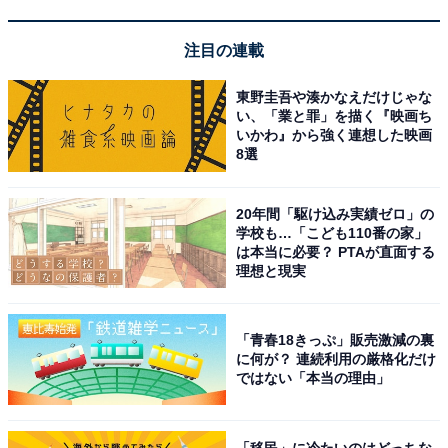
ゼンハイザー「IE 600」
注目の連載
東野圭吾や湊かなえだけじゃな
い、「業と罪」を描く『映画ち
いかわ』から強く連想した映画
8選
ゼンハイザー (Sennheiser) イヤホン 有線 IE 600 ダイナ
20年間「駆け込み実績ゼロ」の
ミック カナル型 【VGP殿堂入り】オーディオファイル ハ
学校も…「こども110番の家」
イエンド MMCX アモルファスジルコニウム素材 高遮音性
は本当に必要？ PTAが直面する
【国内正規品】
理想と現実
Amazonで見る
「青春18きっぷ」販売激減の裏
に何が？ 連続利用の厳格化だけ
ゼンハイザー「IE 300」
ではない「本当の理由」
「移民」に冷たいのはどっちな