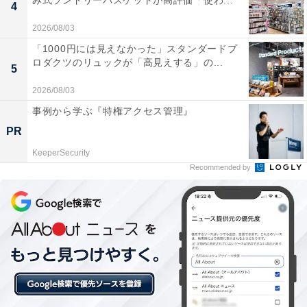
み式ランドリーバスケットが高評価「使わ...
4
2026/08/03
「1000円には見えなかった」スタンダードプ
ロダクツのリュックが「高見えする」の...
5
2026/08/03
事例から学ぶ『特権アクセス管理』
PR
KeeperSecurity
Recommended by
【今日チェックしたい】ゼンハイザーの人気商品5
選