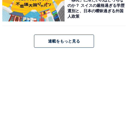
のか？ スイスの厳格過ぎる学歴
選別と、日本の曖昧過ぎる外国
人政策
ゼンハイザー Sennheiser イヤホン 有線 IE 300 ブラック
ダイナミック カナル型 オーディオファイル MMCX 高遮
連載をもっと見る
音性 【国内正規品】
Amazonで見る
ゼンハイザー「IE 100 PRO」