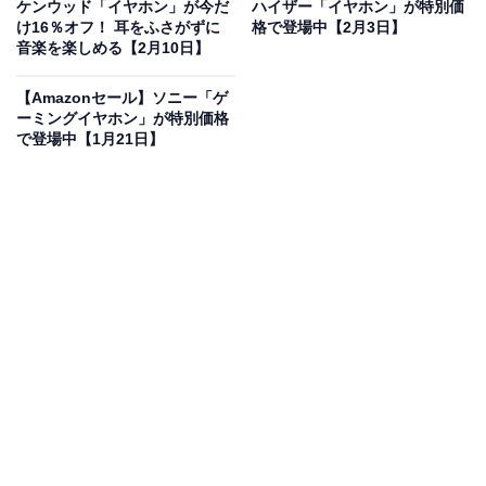
オフで登場
ケンウッド「イヤホン」が今だ
ハイザー「イヤホン」が特別価
け16％オフ！ 耳をふさがずに
格で登場中【2月3日】
音楽を楽しめる【2月10日】
【Amazonセール】ソニー「ゲ
ーミングイヤホン」が特別価格
で登場中【1月21日】
ゼンハイザー（Sennheiser）イヤホン 有線 IE 200 ブラ
ック ダイナミック カナル型 オーディオファイル ゲーミン
グ TrueResponseトランスデューサー ブレードケーブル
イヤーフック イヤフォン デュアルチューニングシステム
【国内正規品】
Amazonで見る
ゼンハイザーのイヤホン「IE 200」は現在27％オフの特
別価格・税込1万7236円で販売中です。