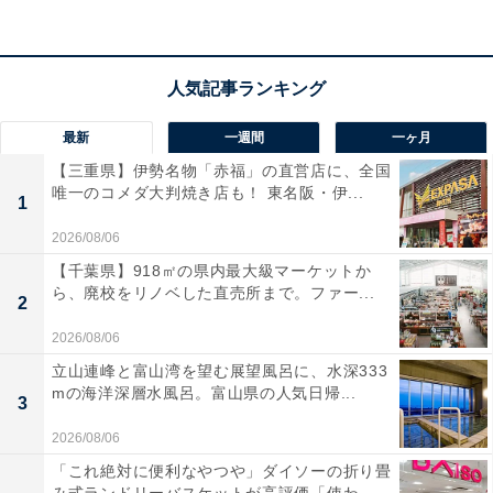
この商品のおすすめポイントは？
ゼンハイザー独自の7mm「TrueResponseトランスデュ
ーサー」を搭載し、全帯域で歪みのないクリアな再現力
を誇ります。特筆すべきは、イヤーチップの装着位置で
最新
一週間
一ヶ月
低域のレスポンスを調整できる「デュアルチューニン
【三重県】伊勢名物「赤福」の直営店に、全国
グ」機能です。好みや楽曲に合わせて音色を使い分けら
唯一のコメダ大判焼き店も！ 東名阪・伊...
1
れる楽しさがあります。しなやかなブレードケーブルは
2026/08/06
タッチノイズを軽減し、長時間の使用でも快適な耳掛け
【千葉県】918㎡の県内最大級マーケットか
スタイルを維持できる設計も魅力ですね！
ら、廃校をリノベした直売所まで。ファー...
2
ユーザーからは「音の分離感が素晴らしい」「ジャンル
2026/08/06
を選ばず聴ける」と高い評価を得ています。一方で、
立山連峰と富山湾を望む展望風呂に、水深333
mの海洋深層水風呂。富山県の人気日帰...
「ケーブルが細く絡まりやすい」「重低音の迫力を求め
3
るなら物足りないかも」という声も。原音に近い繊細な
2026/08/06
音を楽しみたい人や、有線ならではの解像度にこだわり
「これ絶対に便利なやつや」ダイソーの折り畳
たい人には、おすすめの商品といえそうです。