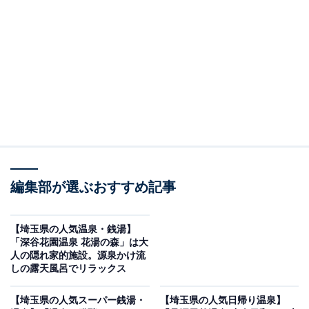
紹介します。今回紹介するのは、埼玉県で人気の施設
「おふろの王様 和光店」です。
※2026年2月時点で、Googleクチコミが500件以上、平
均評価が4.0超えの銭湯を紹介しています
＞アクセスと料金をチェックする
この記事の執筆者：
All About ニュース編集
部
編集部が選ぶおすすめ記事
「All About ニュース」は、ネットの話題から世の中の動きまで、暮
らしの中にあふれる「なぜ？」「どうして？」を分かりやすく伝え
【埼玉県の人気温泉・銭湯】
るAll About発のニュースメディアです。お金や仕事、恋愛、ITに関
...続きを読む
「深谷花園温泉 花湯の森」は大
する疑問に対して専門家が分かりやすく回答するほか、エンタメ情
人の隠れ家的施設。源泉かけ流
報やSNSで話題のトピックスを紹介しています。
しの露天風呂でリラックス
※本記事で紹介している商品の購入やサービスの利用により、売上の一部が
オールアバウトに還元されることがあります。
【埼玉県の人気スーパー銭湯・
【埼玉県の人気日帰り温泉】