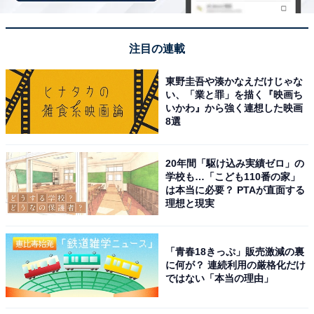
注目の連載
東野圭吾や湊かなえだけじゃな
い、「業と罪」を描く『映画ち
いかわ』から強く連想した映画
8選
20年間「駆け込み実績ゼロ」の
学校も…「こども110番の家」
は本当に必要？ PTAが直面する
理想と現実
「青春18きっぷ」販売激減の裏
アクセス・料金情報は？ 泊まれる？
に何が？ 連続利用の厳格化だけ
ではない「本当の理由」
アクセス