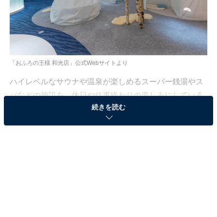
「おふろの王様 和光店」公式Webサイトより
ハイレベルなサウナや温泉が楽しめるスーパー銭湯やス
パなどの施設を、休日や仕事終わりの楽しみにしている
続きを読む
人も少なくないはず。日々の疲れを癒すリラックスタイ
ムは、何物にも代えがたい時間ですよね。しかし、近年
では高い人気をほこる施設も多く、どこに行けばよいか
迷ってしまう……そんな思いを抱えている人もいるので
はないでしょうか。
そんな人に向けて、All About ニュース編集部が厳選し
た、人気かつ評価の高いサウナやスーパー銭湯の施設を