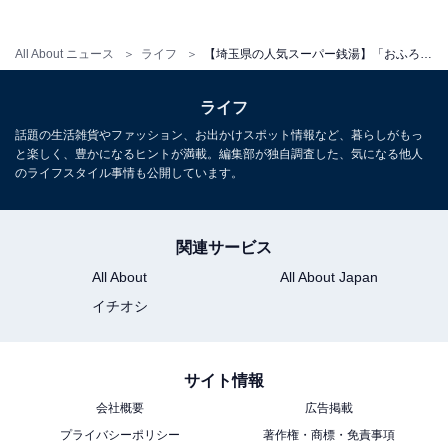
All About ニュース
ライフ
【埼玉県の人気スーパー銭湯】「おふろの王様 和光店」は高濃度炭酸温泉と「かまくらうんじ」が魅力の施設。充実のサウナでリラックス
ライフ
話題の生活雑貨やファッション、お出かけスポット情報など、暮らしがもっ
と楽しく、豊かになるヒントが満載。編集部が独自調査した、気になる他人
のライフスタイル事情も公開しています。
関連サービス
All About
All About Japan
イチオシ
こちらもおすすめ
【埼玉県の人気日帰り温泉】「天然温泉 花鳥風
月」は“豚のテーマパーク”に隣接する癒やしの
サイト情報
リゾート施設。露天風呂でリラックス
会社概要
広告掲載
プライバシーポリシー
著作権・商標・免責事項