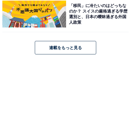
所在地：埼玉県和光市広沢1-5-55
「移民」に冷たいのはどっちな
のか？ スイスの厳格過ぎる学歴
アクセス：東武東上線・東京メトロ有楽町線・副都心線
選別と、日本の曖昧過ぎる外国
「和光市駅」より徒歩約12分。
人政策
料金
連載をもっと見る
※入館料にタオルは含まれません（販売・レンタルあ
り）。「かまくらうんじ」の利用は別途料金が必要で
す。
平日：1,050円
土・日・祝：1,200円
宿泊可否
宿泊：不可（24時間営業ではなく、深夜0時に閉館する
ため宿泊はできません。）