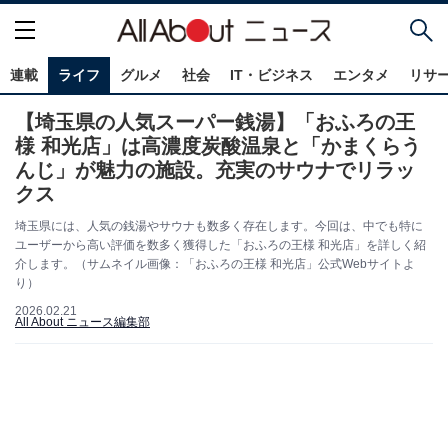
連載
ライフ
グルメ
社会
IT・ビジネス
エンタメ
リサ
【埼玉県の人気スーパー銭湯】「おふろの王
様 和光店」は高濃度炭酸温泉と「かまくらう
んじ」が魅力の施設。充実のサウナでリラッ
クス
埼玉県には、人気の銭湯やサウナも数多く存在します。今回は、中でも特に
ユーザーから高い評価を数多く獲得した「おふろの王様 和光店」を詳しく紹
介します。（サムネイル画像：「おふろの王様 和光店」公式Webサイトよ
り）
2026.02.21
All About ニュース編集部