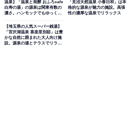
「おふろの王様 和光店」は黒高濃度炭酸温泉と
温泉】「温泉と発酵 おふろcafe
「見沼天然温泉 小春日和」は本
白寿の湯」の源泉は関東有数の
格的な源泉が魅力の施設。高張
「かまくらうんじ」が魅力の施設
濃さ。ハンモックでもゆっくり
性の濃厚な温泉でリラックス
過ごせる
「和光市駅」から徒歩圏内にある本施設は、天然温泉を
【埼玉県の人気スーパー銭湯】
「宮沢湖温泉 喜楽里別邸」は豊
使用したさまざまなおふろやサウナが特徴。お風呂で
かな自然に囲まれた大人向け施
は、全身を包む微細な炭酸泡が心地よい「高濃度炭酸温
設。源泉の湯とテラスでリラッ
クス
泉」や「寝ころび温泉」を楽しめるほか、清潔感のある
広々としたサウナを完備。2階の有料休憩エリア「かま
くらうんじ」では、秘密基地のような「かまくら」でゆ
ったりと贅沢な時間を過ごせます。
楽天トラベルで泊まれるサウナを探す