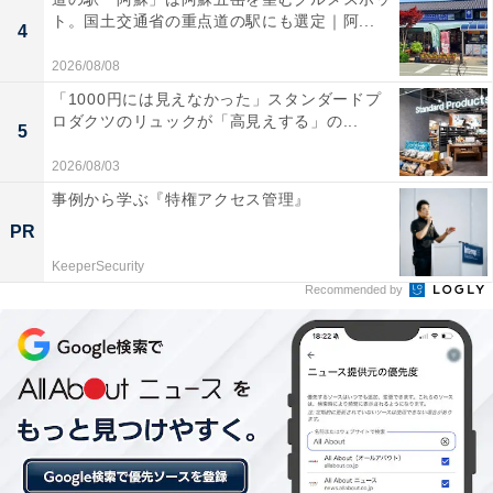
られています。
ト。国土交通省の重点道の駅にも選定｜阿...
4
2026/08/08
施設全体が非常に新しくて清潔感があり、清掃が行
「1000円には見えなかった」スタンダードプ
き届いているため、どこのエリアも気持ちよく利用
ロダクツのリュックが「高見えする」の...
5
できる。
2026/08/03
事例から学ぶ『特権アクセス管理』
サウナの温度や湿度のセッティングが絶妙で、水風
PR
呂も天然温泉が使用されている。
KeeperSecurity
Recommended by
2階の有料ラウンジ「かまくらうんじ」の居心地が
抜群で、個室のような安心感がある「かまくら」や
選べる館内着など、リラックス環境が充実してい
る。