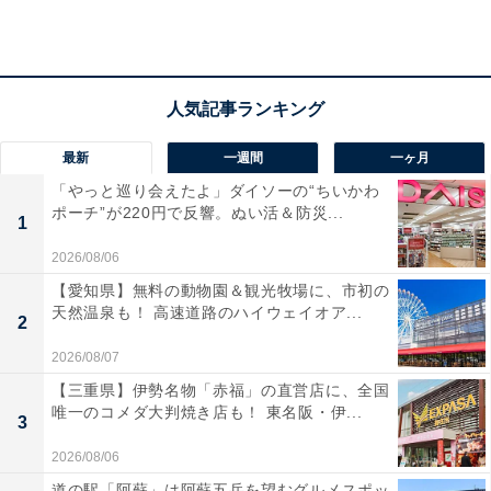
最新
一週間
一ヶ月
「やっと巡り会えたよ」ダイソーの“ちいかわ
ポーチ”が220円で反響。ぬい活＆防災...
1
2026/08/06
【愛知県】無料の動物園＆観光牧場に、市初の
天然温泉も！ 高速道路のハイウェイオア...
2
2026/08/07
【三重県】伊勢名物「赤福」の直営店に、全国
「おふろの王様 和光店」の口コミは？
唯一のコメダ大判焼き店も！ 東名阪・伊...
3
2026/08/06
「おふろの王様 和光店」には以下のような口コミが寄せ
道の駅「阿蘇」は阿蘇五岳を望むグルメスポッ