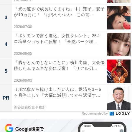
2025/06/12
「光の速さで成長してますね」中川翔子、双子
が10カ月に！ 「はやいいいい この前...
3
2026/07/30
「ポケモンで言う進化」女性タレント、25キ
ロ増量ショットに反響！ 「全然パーツ埋...
4
2026/08/05
「脚がとんでもないことに」横川尚隆、大会優
勝したムキムキな姿に反響！ 「リアル刃...
5
2026/08/03
リボ地獄から抜け出したい人は、返済を3～6
ヶ月停止して『大幅に減額してから返済す...
PR
渋谷法務総合事務所
Recommended by