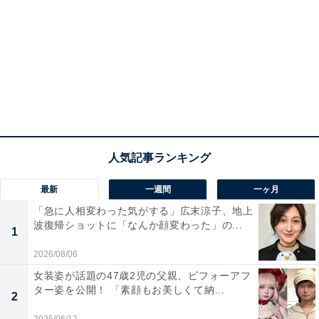
最新
一週間
一ヶ月
「急に人相変わった気がする」広末涼子、地上
波復帰ショットに「なんか顔変わった」の...
1
2026/08/06
女装姿が話題の47歳2児の父親、ビフォーアフ
ター姿を公開！ 「素顔もお美しくて納...
2