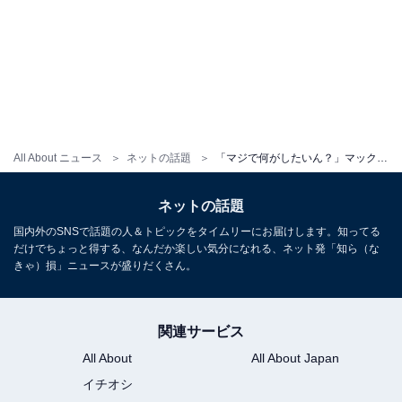
All About ニュース
ネットの話題
「マジで何がしたいん？」マックの“大型コラボ”に賛否両論「意味不明」「どこの層にウケんねん」
ネットの話題
国内外のSNSで話題の人＆トピックをタイムリーにお届けします。知ってる
だけでちょっと得する、なんだか楽しい気分になれる、ネット発「知ら（な
きゃ）損」ニュースが盛りだくさん。
関連サービス
All About
All About Japan
イチオシ