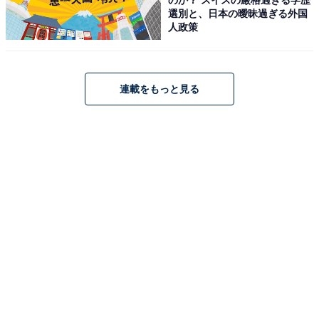
選別と、日本の曖昧過ぎる外国
人政策
連載をもっと見る
【夏の換気・熱中症対策】SwitchBot CO2センサー 二酸
化炭素濃度計 温湿度計 アラーム - スイッチボット デジタ
ル 大画面 高精度 CO2測定器 快適指数 天気予報 時計 卓上
カレンダー スマホ連動 アラート通知 グラフ記録 スマート
ホーム Alexa Google Home Siriに対応
Amazonで見る
SwitchBot「スマートプラグ プラグミニ」