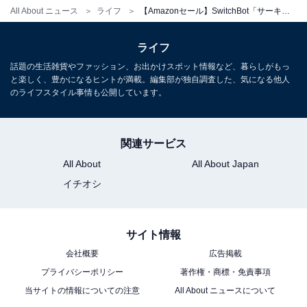
All About ニュース
ライフ
【Amazonセール】SwitchBot「サーキュレーター」が特別価格で登場中【2月19日】
ライフ
SwitchBot スマートプラグ プラグミニ スマートコンセン
ト スイッチボット 消費電力モニター タイマー コンセント
話題の生活雑貨やファッション、お出かけスポット情報など、暮らしがもっ
節電·省エネ 直差し 遠隔操作 音声コントロール
と楽しく、豊かになるヒントが満載。編集部が独自調査した、気になる他人
Bluetooth&Wi-Fi両方対応 スマートホーム Alexa,
のライフスタイル事情も公開しています。
Google Home, Siri, IFTTT, SmartThings対応
Amazonで見る
関連サービス
All About
All About Japan
SwitchBot「スイッチ」
イチオシ
サイト情報
会社概要
広告掲載
プライバシーポリシー
著作権・商標・免責事項
当サイトの情報についての注意
All About ニュースについて