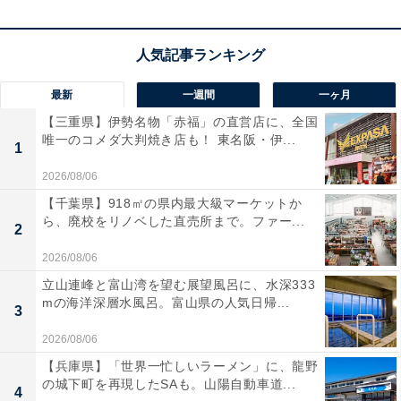
くなり次第終了する可能性もあります
。
この商品のおすすめポイントは？
30畳もの広範囲に対応するパワフルな送風能力
を持ちな
最新
一週間
一ヶ月
がら、驚くほどの
静音性と省エネを実現
。そよ風のよう
【三重県】伊勢名物「赤福」の直営店に、全国
な微風から強力な循環気流まで、シーンに合わせて自由
唯一のコメダ大判焼き店も！ 東名阪・伊...
1
自在に操れます！
SwitchBotシリーズならではのスマー
2026/08/06
ト操作も健在
で、スマホアプリや音声アシスタントでの
【千葉県】918㎡の県内最大級マーケットか
操作はもちろん、
温度・湿度センサーと連動させた自動
ら、廃校をリノベした直売所まで。ファー...
2
運転も可能
です。部屋干しの効率化や冷暖房の循環な
ど、一年中スマートに活躍してくれます。
2026/08/06
立山連峰と富山湾を望む展望風呂に、水深333
mの海洋深層水風呂。富山県の人気日帰...
ユーザーからは「動作音が静かで寝室でも気にならな
3
い」「アプリ操作が本当に便利」と、機能性と利便性が
2026/08/06
高く評価されています。一方で、「首振りの角度調整が
【兵庫県】「世界一忙しいラーメン」に、龍野
もう少し細かくできれば」という声も。家中の空気を賢
の城下町を再現したSAも。山陽自動車道...
4