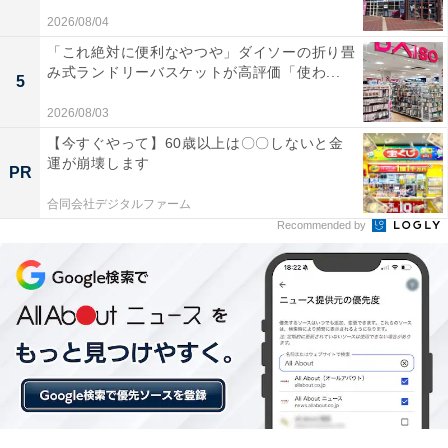
く循環させたい人や、スマートホーム化を進めたい人に
2026/08/04
は、おすすめの商品といえそうです。
「これ絶対に便利なやつや」ダイソーの折り畳
み式ランドリーバスケットが高評価「使わ...
5
2026/08/03
【今すぐやって】60歳以上は〇〇しないと金
運が崩壊します
PR
合同会社デジタルファーム
Recommended by
【今日チェックしたい】SwitchBotの人気商品5選