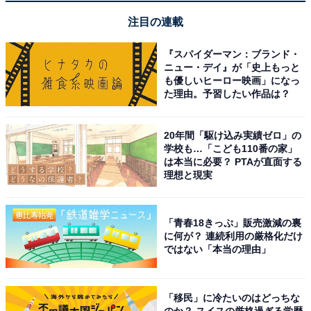
SwitchBot「スマートリモコン ハブ3」
注目の連載
『スパイダーマン：ブランド・
ニュー・デイ』が「史上もっと
も優しいヒーロー映画」になっ
た理由。予習したい作品は？
20年間「駆け込み実績ゼロ」の
SwitchBot スマートリモコン ハブ3 赤外線家電を管理
学校も…「こども110番の家」
Alexa - 2.4インチモニター付き スイッチボット 学習リモ
は本当に必要？ PTAが直面する
コン 温湿度計機能付き 光センサー付き リモートボタン ス
理想と現実
ケジュール シーンで家電一括操作 遠隔操作 節電·省エネ
Google Home IFTTT Siri SmartThingsに対応 Hub3
Amazonで見る
「青春18きっぷ」販売激減の裏
に何が？ 連続利用の厳格化だけ
ではない「本当の理由」
SwitchBot「CO2センサー」
「移民」に冷たいのはどっちな
のか？ スイスの厳格過ぎる学歴