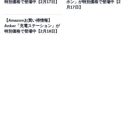
特別価格で登場中【2月17日】
ホン」が特別価格で登場中【2
限定価格に！ 18％オフで登場
月17日】
【Amazonお買い得情報】
Anker「充電ステーション」が
特別価格で登場中【2月18日】
SwitchBot サーキュレーター Lite 静音 首振り - スイッチ
ボット 扇風機 ~30畳 DCモーター 省エネ 無段階風量調整
リモコン付き Alexa Google Home Siriに対応
Amazonで見る
SwitchBotのサーキュレーター「サーキュレーター Lite」
は現在18％オフの特別価格・税込8980円で販売中。タイ
ムセールの終了時期は明らかにされておらず、
在庫がな