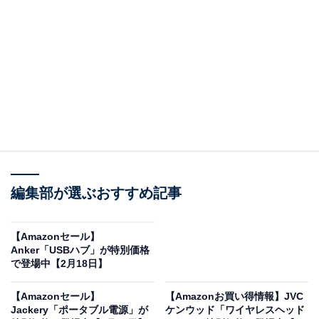
※以下のセール情報は2月19日20時現在のものです。値
段の変更、売り切れの場合もあります。
この記事の執筆者：
All About ニュース お買
いもの部
編集部が選ぶおすすめ記事
Amazonのセール商品から売れ筋ランキングまで、毎日のお買いも
のがもっと楽しく、もっとお得になる情報をお届け。編集部員によ
る独自レビューなど、ここでしか手に入らない情報も満載です。
【Amazonセール】
...続きを読む
Anker「USBハブ」が特別価格
で登場中【2月18日】
※本記事で紹介している商品の購入やサービスの利用により、売上の一部が
オールアバウトに還元されることがあります。
【Amazonセール】
【Amazonお買い得情報】JVC
Jackery「ポータブル電源」が
ケンウッド「ワイヤレスヘッド
SwitchBotの「サーキュレーター」が“今だけ”の