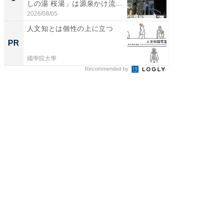
しの湯 桜湯」は源泉かけ流...
賀ゆめ
お...
2026/08/05
2026/08/0
人文知とは個性の上に立つ
シェア別荘
wners
PR
PR
國學院大學
COCO VIL
Recommended by