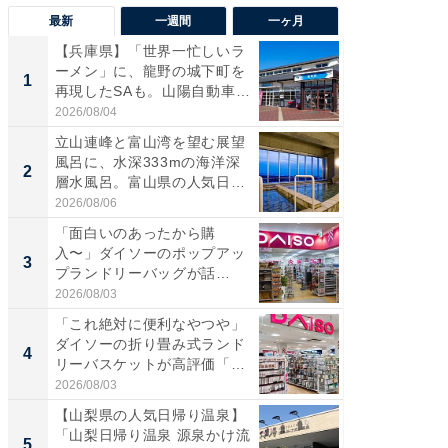
最新
一週間
一ヶ月
【兵庫県】「世界一忙しいラ
【兵庫
ーメン」に、龍野の城下町を
ーメン
1
1
再現したSAも。山陽自動車
再現した
道...
道...
2026/08/04
2026/08/0
立山連峰と富山湾を望む展望
【三重
風呂に、水深333mの海洋深
「鈴鹿天
2
2
層水風呂。富山県の人気日
は100
帰...
2026/08/06
2026/08/0
「面白いのあったから購
「ミニオ
入〜」ダイソーのポップアッ
ッグ！ 
3
3
プランドリーバッグが話
ど、夏限
題。“さま...
2026/08/03
2026/08/0
「これ絶対に便利なやつや」
【埼玉
ダイソーの折り畳み式ランド
「行田天
4
4
リーバスケットが高評価「使
は和の
わ...
が...
2026/08/03
2026/08/0
【山梨県の人気日帰り温泉】
【石川
「山梨日帰り温泉 源泉かけ流
湯】「天
5
5