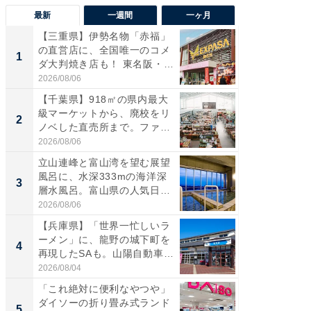
最新
一週間
一ヶ月
【三重県】伊勢名物「赤福」
【兵庫
の直営店に、全国唯一のコメ
ーメン
1
1
ダ大判焼き店も！ 東名阪・
再現した
伊...
道...
2026/08/06
2026/08/0
【千葉県】918㎡の県内最大
【三重
級マーケットから、廃校をリ
「鈴鹿天
2
2
ノベした直売所まで。ファ
は100
ー...
2026/08/06
2026/08/0
立山連峰と富山湾を望む展望
ステラ
風呂に、水深333mの海洋深
詰め放題
3
3
層水風呂。富山県の人気日
00円で「
帰...
2026/08/06
2026/08/0
【兵庫県】「世界一忙しいラ
「ミニオ
ーメン」に、龍野の城下町を
ッグ！ 
4
4
再現したSAも。山陽自動車
ど、夏限
道...
2026/08/04
2026/08/0
「これ絶対に便利なやつや」
【埼玉
ダイソーの折り畳み式ランド
「行田天
5
5