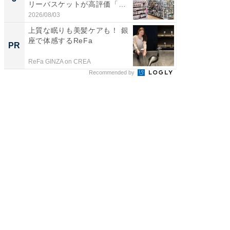
リーバスケットが高評価「使
は和の
わ...
が...
2026/08/03
2026/08/0
上質な眠りも美髪ケアも！ 銀
【銀座】
座で体感するReFa
の贅沢
PR
PR
ReFa GINZA on CREA
ReFa GIN
Recommended by