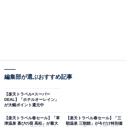
氷見温泉郷 くつろぎの宿 うみあかり（画像出典：楽天トラベル）
編集部が選ぶおすすめ記事
「氷見温泉郷 くつろぎの宿 うみあかり」は現在特別価格
で宿泊可能です。
【楽天トラベル×スーパー
DEAL】「ホテルオーレイン」
が大幅ポイント還元中
【楽天トラベル春セール】「草
【楽天トラベル春セール】「三
津温泉 喜びの宿 高松」が最大
朝温泉 三朝館」が今だけ特別価
楽天トラベルでホテルを見る