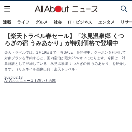
連載
ライフ
グルメ
社会
IT・ビジネス
エンタメ
リサ
【楽天トラベル春セール】「氷見温泉郷 くつ
ろぎの宿 うみあかり」が特別価格で登場中
楽天トラベルでは、2月19日まで「春SALE」を開催中。クーポンを利用して
対象プランを予約すると、国内宿泊が最大25％オフになります。今回は、対
象施設として登場している「氷見温泉郷 くつろぎの宿 うみあかり」を紹介し
ます。（サムネイル画像出典：楽天トラベル）
2026.02.18
All About ニュース お買いもの部