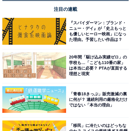
楽天トラベルで春セールを見る
注目の連載
『スパイダーマン：ブランド・
ニュー・デイ』が「史上もっと
も優しいヒーロー映画」になっ
た理由。予習したい作品は？
※掲載されている情報は記事公開時のものです。あらか
じめご了承ください。また、記事中の宿泊プランを予約
20年間「駆け込み実績ゼロ」の
すると、売上の一部がオールアバウトに還元されること
学校も…「こども110番の家」
があります。
は本当に必要？ PTAが直面する
理想と現実
この記事の執筆者：
All About ニュース お買
いもの部
「青春18きっぷ」販売激減の裏
に何が？ 連続利用の厳格化だけ
ではない「本当の理由」
Amazonのセール商品から売れ筋ランキングまで、毎日のお買いも
のがもっと楽しく、もっとお得になる情報をお届け。編集部員によ
る独自レビューなど、ここでしか手に入らない情報も満載です。
...続きを読む
「移民」に冷たいのはどっちな
のか？ スイスの厳格過ぎる学歴