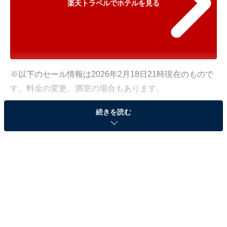
楽天トラベルでホテルを見る
※以下のセール情報は2026年2月18日21時現在のもので
す。料金の変更、満室の場合もあります。
※本記事で紹介している商品の購入やサービスの利用により、売上の一部が
続きを読む
オールアバウトに還元されることがあります。
「氷見温泉郷 くつろぎの宿 うみあかり」が特別価
格で宿泊可能！