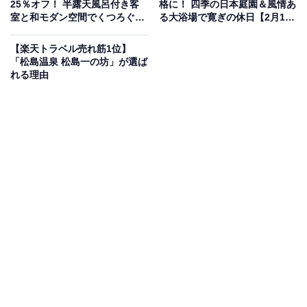
25％オフ！ 半露天風呂付き客
格に！ 四季の日本庭園＆風情あ
室と和モダン空間でくつろぐ休
る大浴場で寛ぎの休日【2月18
日【2月18日】
日】
【楽天トラベル売れ筋1位】
「松島温泉 松島一の坊」が選ば
れる理由
この宿泊施設のおすすめポイントは？
富山湾を望む「氷見温泉郷 くつろぎの宿 うみあか
り」は、氷見漁港直送の新鮮な海の幸が自慢の宿。開放
感あふれる展望大浴場や天然岩風呂では、泉質の異なる
2つの源泉で湯巡りを楽しめます。全室禁煙の客室から
は青々とした海や山の翠（みどり）を眺められ、潮騒や
鳥の声に包まれながら、のんびりと懐かしいひとときを
過ごせるのが魅力です。
宿泊者からは「施設、サービス、ご飯全て最高でし
た！」「オーシャンビューの露天風呂がサイコーでし