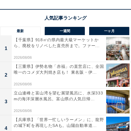
た」という声があがっています。新鮮な魚介料理を心ゆ
くまで堪能したい人や、絶景の温泉で心身ともにリフレ
ッシュしたい人におすすめの宿です。
最新
一週間
一ヶ月
【千葉県】918㎡の県内最大級マーケットか
ら、廃校をリノベした直売所まで。ファー...
1
2026/08/06
【三重県】伊勢名物「赤福」の直営店に、全国
唯一のコメダ大判焼き店も！ 東名阪・伊...
2
2026/08/06
立山連峰と富山湾を望む展望風呂に、水深333
mの海洋深層水風呂。富山県の人気日帰...
3
2026/08/06
【兵庫県】「世界一忙しいラーメン」に、龍野
の城下町を再現したSAも。山陽自動車道...
楽天トラベルの「春SALE」とは？
4