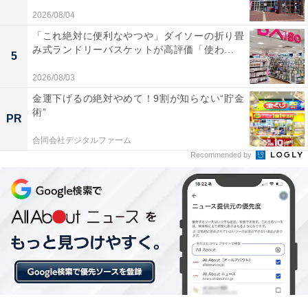
2026/08/04
2026年2月19日23:59まで、楽天トラベルで開催中の「春
「これ絶対に便利なやつや」ダイソーの折り畳
み式ランドリーバスケットが高評価「使わ...
SALE」。「国内宿泊」が最大25％オフになるほか、遊
5
び・体験、楽パック（交通＋宿）、レンタカー、高速バ
2026/08/03
スもお得に予約できます。※国内宿泊の割引は、クーポ
金運下げるの絶対やめて！9割が知らない“貯金
ン併用（最大20％／楽天モバイル契約者は最大22％）と
術”
PR
SALEプラン（5％）の組み合わせ
合同会社デジタルファーム
Recommended by
複数のクーポンを組み合わせて、さらに割引率をアップ
できる場合も。クーポンは数量限定なので、気になる人
は早めにチェックして、賢く旅の計画を立ててください
ね。