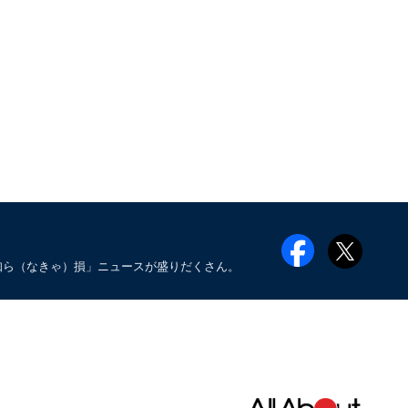
知ら（なきゃ）損」ニュースが盛りだくさん。