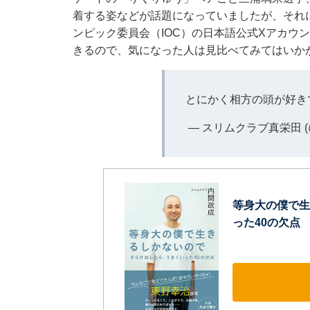
着する姿などが話題になっていましたが、それ
ンピック委員会（IOC）の日本語公式Xアカウ
きるので、気になった人は見比べてみてはいか
とにかく相方の頭が好き
— スリムクラブ真栄田 (@s
等身大の僕で生
った40の欠点