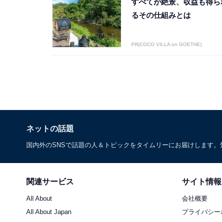
すべてが絶景、収益も得ら
るその仕組みとは
PR(COCO VILLA on GOETHE)
ネットの話題
国内外のSNSで話題の人＆トピックをタイムリーにお届けします
関連サービス
サイト情報
All About
会社概要
All About Japan
プライバシー