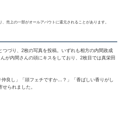
り、売上の一部がオールアバウトに還元されることがあります。
とつづり、2枚の写真を投稿。いずれも相方の内間政成
さんが内間さんの頭にキスをしており、2枚目では真栄田
。
り仲良し」「頭フェチですか…？」「香ばしい香りがし
寄せられました。