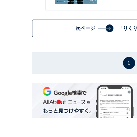
次ページ
「りく
1