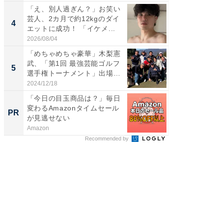
「え、別人過ぎん？」お笑い
「え、
芸人、2カ月で約12kgのダイ
芸人、2
4
4
エットに成功！ 「イケメ...
エットに
2026/08/04
2026/08/0
「めちゃめちゃ豪華」木梨憲
「脳がバ
武、「第1回 最強芸能ゴルフ
装姿が話
5
5
選手権トーナメント」出場
のお父さ
メ...
2024/12/18
2026/08/0
「今日の目玉商品は？」毎日
すべて
変わるAmazonタイムセール
るその
PR
PR
が見逃せない
Amazon
COCO VIL
Recommended by