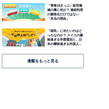
「青春18きっぷ」販売激
減の裏に何が？ 連続利用
の厳格化だけではない
「本当の理由」
「移民」に冷たいのはど
っちなのか？ スイスの厳
格過ぎる学歴選別と、日
本の曖昧過ぎる外国人政
策
連載をもっと見る