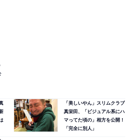
う
公
真
「美しいやん」スリムクラブ
新
真栄田、「ビジュアル系にハ
は
マってた頃の」相方を公開！
「完全に別人」