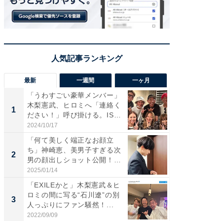
最新
一週間
一ヶ月
「うわすごい豪華メンバー」
「さす
木梨憲武、ヒロミへ「連絡く
は」高
1
1
ださい！」呼び掛ける。IS
災地を
S...
「カ...
2024/10/17
2026/08/0
「何て美しく端正なお顔立
「女の
ち」神崎恵、美男子すぎる次
介、バ
2
2
男の顔出しショット公開！
らのプレ
「め...
愛...
2025/01/14
2026/08/0
「EXILEかと」木梨憲武＆ヒ
「脚が
ロミの間に写る“石川遼”の別
横川尚
3
3
人っぷりにファン騒然！...
ムキな姿
刃...
2022/09/09
2026/08/0