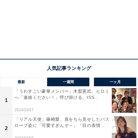
最新
一週間
一ヶ月
「うわすごい豪華メンバー」木梨憲武、ヒロミ
へ「連絡ください！」呼び掛ける。ISS...
1
2024/10/17
「リアル天使」篠崎愛、肩をちら見せしたバス
ローブ姿に「可愛すぎんぞ～」「目の表情...
2