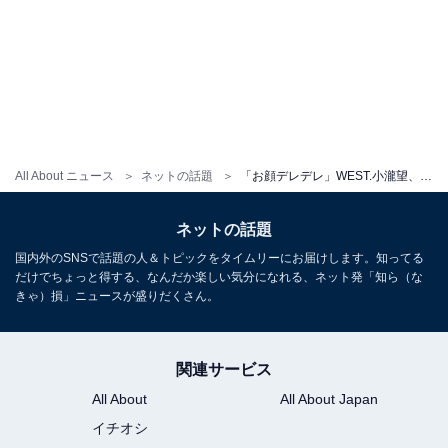
All About ニュース
ネットの話題
「お顔デレデレ」WEST.小瀧望、頭にキスするイチャイチャショット公開！ 「すっかりお姉さんだ」
ネットの話題
国内外のSNSで話題の人＆トピックをタイムリーにお届けします。知ってる
だけでちょっと得する、なんだか楽しい気分になれる、ネット発「知ら（な
きゃ）損」ニュースが盛りだくさん。
関連サービス
All About
All About Japan
イチオシ