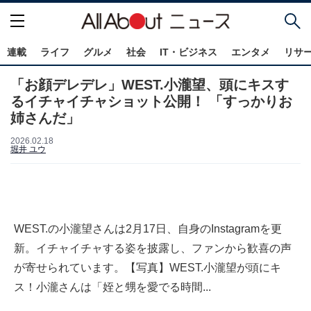
連載
ライフ
グルメ
社会
IT・ビジネス
エンタメ
リサ
「お顔デレデレ」WEST.小瀧望、頭にキスす
るイチャイチャショット公開！ 「すっかりお
姉さんだ」
2026.02.18
堀井 ユウ
WEST.の小瀧望さんは2月17日、自身のInstagramを更
新。イチャイチャする姿を披露し、ファンから歓喜の声
が寄せられています。【写真】WEST.小瀧望が頭にキ
ス！小瀧さんは「姪と甥を愛でる時間...