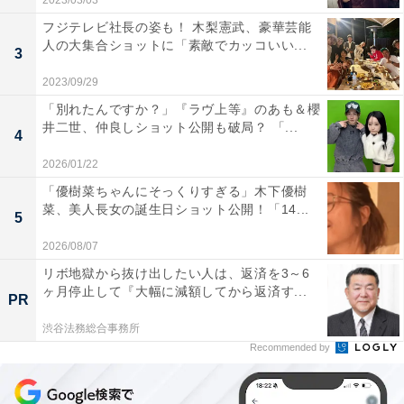
2023/03/03
フジテレビ社長の姿も！ 木梨憲武、豪華芸能
人の大集合ショットに「素敵でカッコいい...
3
2023/09/29
「別れたんですか？」『ラヴ上等』のあも＆櫻
井二世、仲良しショット公開も破局？ 「...
4
2026/01/22
「優樹菜ちゃんにそっくりすぎる」木下優樹
菜、美人長女の誕生日ショット公開！「14...
5
2026/08/07
リボ地獄から抜け出したい人は、返済を3～6
ヶ月停止して『大幅に減額してから返済す...
PR
渋谷法務総合事務所
Recommended by