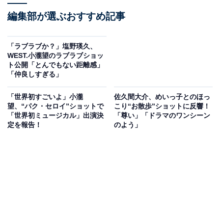
編集部が選ぶおすすめ記事
「ラブラブか？」塩野瑛久、
WEST.小瀧望のラブラブショッ
ト公開「とんでもない距離感」
「仲良しすぎる」
「世界初すごいよ」小瀧
佐久間大介、めいっ子とのほっ
望、“パク・セロイ”ショットで
こり“お散歩”ショットに反響！
「世界初ミュージカル」出演決
「尊い」「ドラマのワンシーン
定を報告！
のよう」