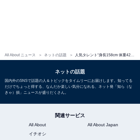
All About ニュース
ネットの話題
人気タレント“身長158cm 体重42kg になりたかった”吐露。「でも可愛い顔と日本人に希少なものをお持ちじゃん」
ネットの話題
国内外のSNSで話題の人＆トピックをタイムリーにお届けします。知ってる
だけでちょっと得する、なんだか楽しい気分になれる、ネット発「知ら（な
きゃ）損」ニュースが盛りだくさん。
関連サービス
All About
All About Japan
イチオシ