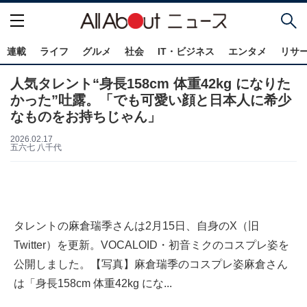
連載
ライフ
グルメ
社会
IT・ビジネス
エンタメ
リサ
人気タレント“身長158cm 体重42kg になりた
かった”吐露。「でも可愛い顔と日本人に希少
なものをお持ちじゃん」
2026.02.17
五六七 八千代
タレントの麻倉瑞季さんは2月15日、自身のX（旧
Twitter）を更新。VOCALOID・初音ミクのコスプレ姿を
公開しました。【写真】麻倉瑞季のコスプレ姿麻倉さん
は「身長158cm 体重42kg にな...