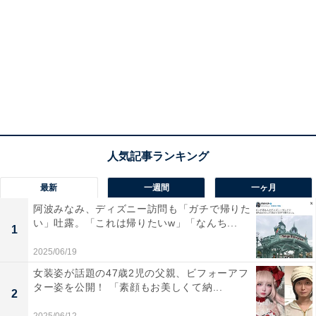
最新
一週間
一ヶ月
阿波みなみ、ディズニー訪問も「ガチで帰りた
い」吐露。「これは帰りたいw」「なんち...
1
2025/06/19
女装姿が話題の47歳2児の父親、ビフォーアフ
ター姿を公開！ 「素顔もお美しくて納...
2