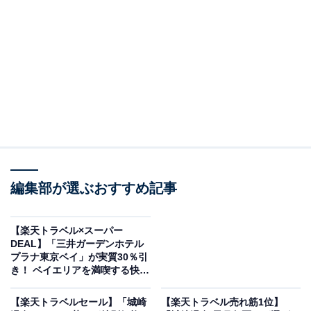
編集部が選ぶおすすめ記事
【楽天トラベル×スーパー
メルキュール福岡宗像リゾート＆スパ（画像出典：楽天トラベル）
DEAL】「三井ガーデンホテル
プラナ東京ベイ」が実質30％引
「メルキュール福岡宗像リゾート＆スパ」の楽天スーパ
き！ ベイエリアを満喫する快適
ーDEALプランを予約すると、実質30％オフで宿泊可能
ホテル【1月23日】
です。
【楽天トラベルセール】「城崎
【楽天トラベル売れ筋1位】