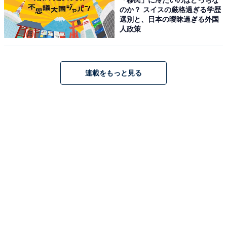
のか？ スイスの厳格過ぎる学歴
【楽天トラベル売れ筋1位】「伊豆熱川温泉 ホ
選別と、日本の曖昧過ぎる外国
テルカターラ RESORT＆SPA」はプールやキッ
人政策
ズスペースなど豊富な遊び場が自慢【2月16
日】
連載をもっと見る