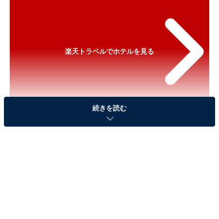
楽天トラベルでホテルを見る
続きを読む
※以下のセール情報は2026年2月21日15時30分現在のも
のです。料金の変更、満室の場合もあります。
※本記事で紹介している商品の購入やサービスの利用により、売上の一部が
オールアバウトに還元されることがあります。
「メルキュール福岡宗像リゾート＆スパ」が実質
30％引きに！