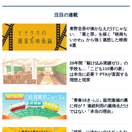
楽天スーパーDEAL対象のホテル・プランを見る
注目の連載
東野圭吾や湊かなえだけじゃな
※掲載されている情報は記事公開時のものです。あらか
い、「業と罪」を描く『映画ち
じめご了承ください。 また、記事中の宿泊プランを予約
いかわ』から強く連想した映画
8選
すると、売上の一部がオールアバウトに還元されること
があります
20年間「駆け込み実績ゼロ」の
学校も…「こども110番の家」
この記事の執筆者：
All About ニュース お買
は本当に必要？ PTAが直面する
理想と現実
いもの部
Amazonのセール商品から売れ筋ランキングまで、毎日のお買いも
「青春18きっぷ」販売激減の裏
のがもっと楽しく、もっとお得になる情報をお届け。編集部員によ
に何が？ 連続利用の厳格化だけ
る独自レビューなど、ここでしか手に入らない情報も満載です。
...続きを読む
ではない「本当の理由」
こちらもおすすめ
「移民」に冷たいのはどっちな