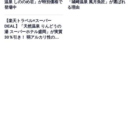
温泉 しののめ荘」が特別価格で
「城崎温泉 風月魚匠」が選ばれ
登場中
る理由
【楽天トラベル×スーパー
DEAL】「天然温泉 りんどうの
湯 スーパーホテル盛岡」が実質
楽天トラベルでホテルを見る
30％引き！ 弱アルカリ性の湯
が疲れを優しく癒す【2月15
日】
この宿泊施設のおすすめポイントは？
「メルキュール福岡宗像リゾート＆スパ」は、松原と大
海原が織りなす絶景を望むリゾートホテル。玄界灘の豊
かな自然に囲まれ、和室や和洋室など多彩な客室でゆっ
たりとした時間を過ごせます。地元の旬の味覚を堪能で
きるビュッフェや、宗像大社をはじめとする周辺観光へ