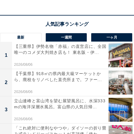
のアクセスの良さも大きな魅力です。
宿泊者からは「食事が夕食、朝食ともに最高」「温泉な
ので、身体が温まりいつまでもポカポカしていました」
という声があがっています。豊かな自然の中でリフレッ
最新
一週間
一ヶ月
シュしたい人や、家族で地域の歴史や旬の食を楽しみた
【三重県】伊勢名物「赤福」の直営店に、全国
い人におすすめの宿です。
唯一のコメダ大判焼き店も！ 東名阪・伊...
1
2026/08/06
【千葉県】918㎡の県内最大級マーケットか
ら、廃校をリノベした直売所まで。ファー...
2
2026/08/06
立山連峰と富山湾を望む展望風呂に、水深333
mの海洋深層水風呂。富山県の人気日帰...
3
2026/08/06
「これ絶対に便利なやつや」ダイソーの折り畳