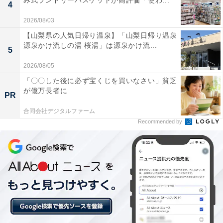
み式ランドリーバスケットが高評価「使わ...
4
2026/08/03
【山梨県の人気日帰り温泉】「山梨日帰り温泉
楽天トラベルのスーパーDEALとは？
源泉かけ流しの湯 桜湯」は源泉かけ流...
5
2026/08/05
楽天スーパーDEALは、全国各地の人気ホテルや旅館を
「〇〇した後に必ず宝くじを買いなさい」貧乏
大幅なポイントバックで予約できるイベント。楽天IDを
が億万長者に
PR
用いてスーパーDEAL対象のプランを予約し、実際に宿
合同会社デジタルファーム
泊すると、もれなく宿泊料金の30～40％が楽天ポイント
Recommended by
で還元されます。お得に宿泊したい人は、日々更新され
るおすすめプランをお見逃しなく！
※プラン名称に【楽天スーパーDEAL】と記載があるプ
ランのみ、ポイント還元対象です