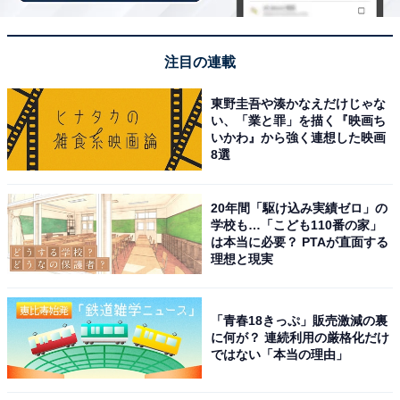
HUAWEI Band 10 スマートウォッチ 快適な付け心地 情緒
モニタリング 24時間睡眠管理 14日間持続バッテリー 急速
注目の連載
充電 LINE通知 睡眠時呼吸乱れ検知 薄型軽量 カスタマイ
ズ可能な情報表示 フルオロエラストマーベルト
iOS/Android対応 ブラック
東野圭吾や湊かなえだけじゃな
い、「業と罪」を描く『映画ち
Amazonで見る
いかわ』から強く連想した映画
8選
HUAWEI「Band 10 Aluminum Edition」
20年間「駆け込み実績ゼロ」の
学校も…「こども110番の家」
は本当に必要？ PTAが直面する
理想と現実
「青春18きっぷ」販売激減の裏
に何が？ 連続利用の厳格化だけ
ではない「本当の理由」