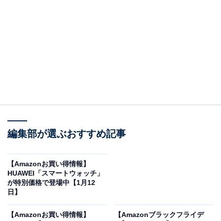
※以下のセール情報は2月15日15時30分現在のもので
す。値段の変更、売り切れの場合もあります。
※本記事で紹介している商品の購入やサービスの利用により、売上の一部が
オールアバウトに還元されることがあります。
HUAWEIの「スマートウォッチ」が限定価格に！
35％オフで登場
編集部が選ぶおすすめ記事
【Amazonお買い得情報】
HUAWEI「スマートウォッチ」
が特別価格で登場中【1月12
日】
【Amazonお買い得情報】
【Amazonブラックフライデ