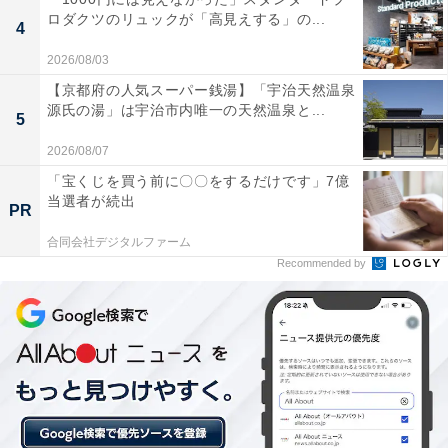
ロダクツのリュックが「高見えする」の...
4
2026/08/03
【京都府の人気スーパー銭湯】「宇治天然温泉
源氏の湯」は宇治市内唯一の天然温泉と...
5
2026/08/07
「宝くじを買う前に〇〇をするだけです」7億
【今日チェックしたい】HUAWEIの人気商品5選
当選者が続出
PR
合同会社デジタルファーム
HUAWEI「Band 10」
Recommended by