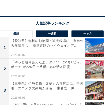
管理機能など、スポーツと日常を支える機能が凝縮され
ています。最長14日間持続するバッテリーの持ちも非常
に心強いですね！
ユーザーからは「GPSの精度が抜群に良い」「高級感が
最新
一週間
一ヶ月
あって私服にも合う」と絶賛されています。一方で「腕
【愛知県】無料の動物園＆観光牧場に、市初の
が細い人には46mmサイズは少し大きく感じる」という
天然温泉も！ 高速道路のハイウェイオア...
1
声も。ゴルフやランニングを本格的に楽しみたい人や、
2026/08/07
スマートウォッチを頻繁に充電したくない人には、おす
「やっと巡り会えたよ」ダイソーの“ちいかわ
すめの商品といえそうです。
ポーチ”が220円で反響。ぬい活＆防災...
2
2026/08/06
【三重県】伊勢名物「赤福」の直営店に、全国
唯一のコメダ大判焼き店も！ 東名阪・伊...
3
2026/08/06
「1000円には見えなかった」スタンダードプ