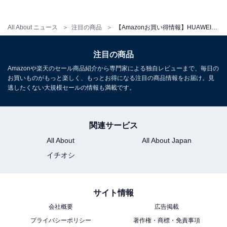
インチ大画面 アウトドアに適した気圧計と測位システム
通知 フィットネス ヘルストラッカー 情緒測定 10日間ロ
ングバッテリー iOS/Android対応 ブラック
All About ニュース
注目の商品
【Amazonお買い得情報】HUAWEI「スマートウォッチ」が特別価格で登場中【2月15日】
Amazonで見る
注目の商品
Amazonや楽天のセール商品紹介から専門家による独自レビューまで、毎日の
HUAWEI「WATCH GT 6」
お買いものがもっと楽しく、もっとお得になる注目の商品情報をお届け。見
逃したくない大規模セールの情報も満載です。
関連サービス
All About
All About Japan
イチオシ
HUAWEI WATCH GT 6 46mm スマートウォッチ 1.47イン
サイト情報
チ大画面 最長21日間バッテリー ゴルフ/サイクリング/登
会社概要
広告掲載
山 スポーツモード100種類以上 GPS搭載 情緒/健康モニタ
リング iOS & Android対応 ブラック
プライバシーポリシー
著作権・商標・免責事項