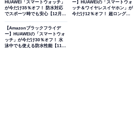
HUAWEI「スマートウォッチ」
ー】HUAWEIの「スマートウォ
が今だけ35％オフ！ 防水対応
ッチ＆ワイヤレスイヤホン」が
でスポーツ時でも安心【12月19
今だけ12％オフ！ 超ロングバ
HUAWEI WATCH GT 5 46mm スマートウォッチ ゴルフナ
日】
ッテリーで充電切れ心配なし
ビ機能搭載 高精度GPS内蔵 高度なランニング体験 24時間
【11月28日】
【Amazonブラックフライデ
健康管理 睡眠時呼吸乱れ検知 スポーツ用スマートウォッ
ー】HUAWEIの「スマートウォ
チ 最長14日間持続バッテリー iOS/Android対応 ブラウン
ッチ」が今だけ30％オフ！ 水
Amazonで見る
泳中でも使える防水性能【11月
26日】
HUAWEIのスマートウォッチ「WATCH GT 5」は現在
35％オフの特別価格・税込2万3500円販売中です。
この商品のおすすめポイントは？
洗練された八角形のデザインが目を引くHUAWEI
WATCH GT 5。最大の特徴は、進化した位置測位システ
ムによる高精度なゴルフナビ機能です。国内のコースマ
ップに対応し、距離計測もスムーズ。ランニングのフォ
ーム分析や、睡眠時の呼吸チェックを含む24時間の健康