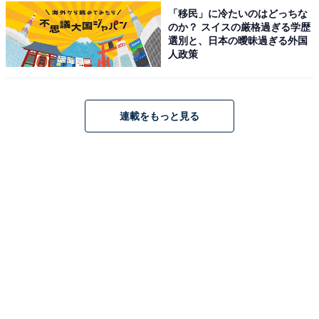
HUAWEI Band 10 Aluminum Edition アルミニウムケー
「移民」に冷たいのはどっちな
ス スマートウォッチ 快適な付け心地 情緒モニタリング
のか？ スイスの厳格過ぎる学歴
24時間睡眠管理 14日間持続バッテリー 急速充電 LINE通
選別と、日本の曖昧過ぎる外国
知 睡眠時呼吸乱れ検知 薄型軽量 カスタマイズ可能な情報
人政策
表示 フルオロエラストマーベルト iOS/Android対応 ブラ
ック
Amazonで見る
連載をもっと見る
HUAWEI「WATCH FIT 4」
HUAWEI WATCH FIT 4 スマートウォッチ 薄型軽量 1.82