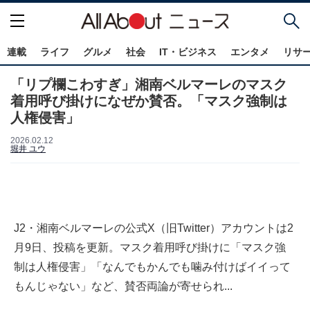
連載
ライフ
グルメ
社会
IT・ビジネス
エンタメ
リサ
「リプ欄こわすぎ」湘南ベルマーレのマスク
着用呼び掛けになぜか賛否。「マスク強制は
人権侵害」
2026.02.12
堀井 ユウ
J2・湘南ベルマーレの公式X（旧Twitter）アカウントは2
月9日、投稿を更新。マスク着用呼び掛けに「マスク強
制は人権侵害」「なんでもかんでも噛み付けばイイって
もんじゃない」など、賛否両論が寄せられ...