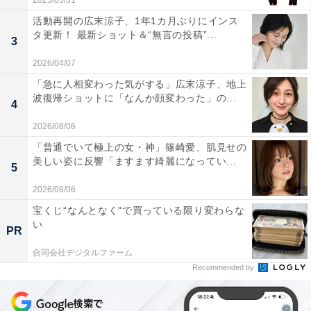
2023/05/31
活動再開の広末涼子、1年1カ月ぶりにインス
タ更新！ 最新ショット＆“無言の投稿”...
3
2026/04/07
「急に人相変わった気がする」広末涼子、地上
波復帰ショットに「なんか顔変わった」の...
4
2026/08/06
「普通でいて極上の女・神」篠崎愛、肌見せの
美しい姿に反響「ますます綺麗になってい...
5
2026/08/06
宝くじ“なんとなく”で買っている限り変わらな
い
PR
合同会社デジタルファーム
Recommended by