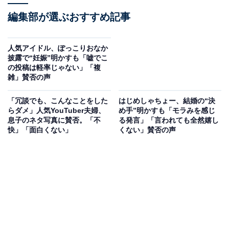
編集部が選ぶおすすめ記事
人気アイドル、ぽっこりおなか
披露で“妊娠”明かすも「嘘でこ
の投稿は軽率じゃない」「複
雑」賛否の声
「冗談でも、こんなことをした
はじめしゃちょー、結婚の“決
らダメ」人気YouTuber夫婦、
め手”明かすも「モラみを感じ
息子のネタ写真に賛否。「不
る発言」「言われても全然嬉し
快」「面白くない」
くない」賛否の声