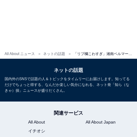
All About ニュース
ネットの話題
「リプ欄こわすぎ」湘南ベルマーレのマスク着用呼び掛けになぜか賛否。「マスク強制は人権侵害」
ネットの話題
国内外のSNSで話題の人＆トピックをタイムリーにお届けします。知ってる
だけでちょっと得する、なんだか楽しい気分になれる、ネット発「知ら（な
きゃ）損」ニュースが盛りだくさん。
関連サービス
All About
All About Japan
イチオシ