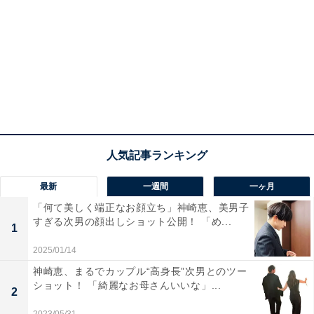
最新
一週間
一ヶ月
「何て美しく端正なお顔立ち」神崎恵、美男子
すぎる次男の顔出しショット公開！ 「め...
1
2025/01/14
神崎恵、まるでカップル“高身長”次男とのツー
ショット！ 「綺麗なお母さんいいな」...
2