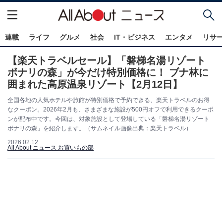
連載
ライフ
グルメ
社会
IT・ビジネス
エンタメ
リサ
【楽天トラベルセール】「磐梯名湯リゾート
ボナリの森」が今だけ特別価格に！ ブナ林に
囲まれた高原温泉リゾート【2月12日】
全国各地の人気ホテルや旅館が特別価格で予約できる、楽天トラベルのお得
なクーポン。2026年2月も、さまざまな施設が500円オフで利用できるクーポ
ンが配布中です。今回は、対象施設として登場している「磐梯名湯リゾート
ボナリの森」を紹介します。（サムネイル画像出典：楽天トラベル）
2026.02.12
All About ニュース お買いもの部