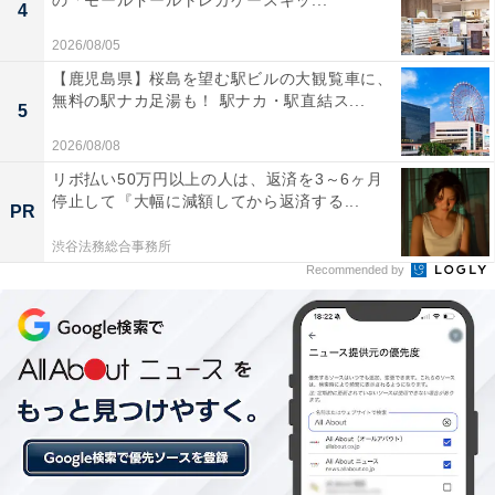
の「モールドールトレカケースキッ...
4
楽天トラベルでは、定期的に「クーポン祭」を開催。人
2026/08/05
気の宿やホテルを対象に、宿泊予約で使えるお得な割引
【鹿児島県】桜島を望む駅ビルの大観覧車に、
無料の駅ナカ足湯も！ 駅ナカ・駅直結ス...
クーポンを配布します。
5
2026/08/08
クーポンは、国内宿泊や海外ツアー、レンタカーなど、
リボ払い50万円以上の人は、返済を3～6ヶ月
さまざまな旅行商品で利用可能。複数のクーポンを組み
停止して『大幅に減額してから返済する...
PR
合わせて、さらに割引率をアップできる場合もありま
渋谷法務総合事務所
す。賢く旅の計画を立てて、お得に旅行を楽しみましょ
Recommended by
う。
楽天トラベルでクーポン祭を見る