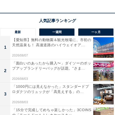
従業員の方も親切丁寧でした」という声があがっていま
す。良質な温泉で肌を整えたい人や、会津ならではの滋
味深い料理を味わいたい人におすすめの宿です。
最新
一週間
一ヶ月
【愛知県】無料の動物園＆観光牧場に、市初の
天然温泉も！ 高速道路のハイウェイオア...
1
2026/08/07
「面白いのあったから購入〜」ダイソーのポッ
プアップランドリーバッグが話題。“さま...
2
2026/08/03
「1000円には見えなかった」スタンダードプ
ロダクツのリュックが「高見えする」の...
3
2026/08/03
「15分で完成してめちゃ楽しかった」3COINS
楽天トラベルの「クーポン祭」とは？