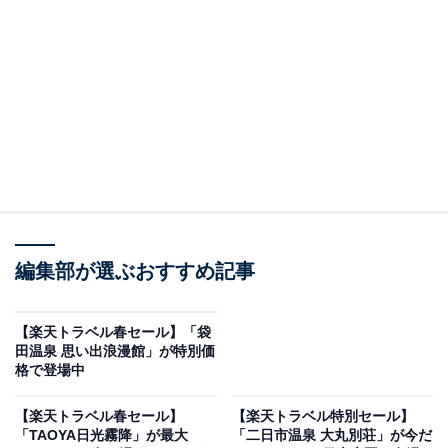
磐梯名湯リゾート ボナリの森（画像出典：楽天トラベル）
編集部が選ぶおすすめ記事
「磐梯名湯リゾート ボナリの森」は現在特別価格で宿泊
可能です。
【楽天トラベル春セール】「袋
田温泉 思い出浪漫館」が特別価
格で登場中
【楽天トラベル春セール】
【楽天トラベル特別セール】
「TAOYA日光霧降」が最大
「二日市温泉 大丸別荘」が今だ