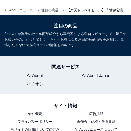
All About ニュース
注目の商品
【楽天トラベルセール】「磐梯名湯リゾート ボナリの森」が今だけ特別価格に！ ブナ林に囲まれた高原温泉リゾート【2月12日】
注目の商品
Amazonや楽天のセール商品紹介から専門家による独自レビューまで、毎日の
お買いものがもっと楽しく、もっとお得になる注目の商品情報をお届け。見
逃したくない大規模セールの情報も満載です。
関連サービス
All About
All About Japan
イチオシ
サイト情報
会社概要
広告掲載
プライバシーポリシー
著作権・商標・免責事項
当サイトの情報についての注意
All About ニュースについて