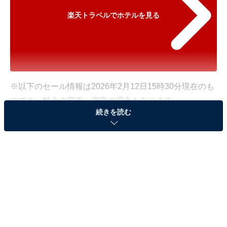
楽天トラベルでホテルを見る
※以下のセール情報は2026年2月12日15時30分現在のも
のです。料金の変更、満室の場合もあります。
続きを読む
※本記事で紹介している商品の購入やサービスの利用により、売上の一部が
オールアバウトに還元されることがあります。
「磐梯名湯リゾート ボナリの森」が500円オフで
登場！