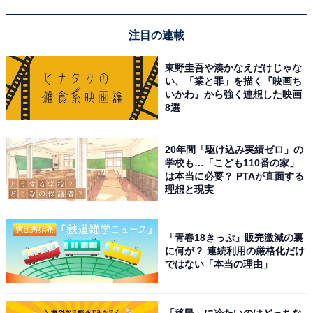
注目の連載
※掲載されている情報は記事公開時のものです。あらか
東野圭吾や湊かなえだけじゃな
じめご了承ください。また、記事中の宿泊プランを予約
い、「業と罪」を描く『映画ち
すると、売上の一部がオールアバウトに還元されること
いかわ』から強く連想した映画
8選
があります。
20年間「駆け込み実績ゼロ」の
この記事の執筆者：
All About ニュース お買
学校も…「こども110番の家」
いもの部
は本当に必要？ PTAが直面する
理想と現実
Amazonのセール商品から売れ筋ランキングまで、毎日のお買いも
のがもっと楽しく、もっとお得になる情報をお届け。編集部員によ
る独自レビューなど、ここでしか手に入らない情報も満載です。
...続きを読む
「青春18きっぷ」販売激減の裏
に何が？ 連続利用の厳格化だけ
ではない「本当の理由」
こちらもおすすめ
【楽天トラベル春セール】「那須温泉 ホテルサ
「移民」に冷たいのはどっちな