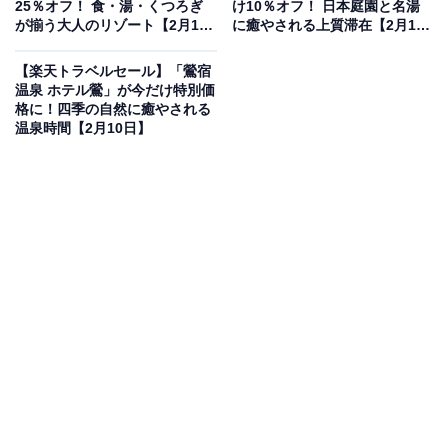
25％オフ！ 食・湯・くつろぎ
け10％オフ！ 日本庭園と名湯
楽天トラベルでホテルを見る
が揃う大人のリゾート【2月10
に癒やされる上質滞在【2月10
日】
日】
【楽天トラベルセール】「鶯宿
温泉 ホテル鶯」が今だけ特別価
格に！四季の自然に癒やされる
温泉時間【2月10日】
この宿泊施設のおすすめポイントは？
中ノ沢温泉の豊かな湯量を誇る「磐梯名湯リゾート ボナ
リの森」は、大自然に囲まれた癒やしの宿。乳白色の柔
らかな湯が肌を包み込み、日々の疲れを優しく解きほぐ
してくれます。食事は地元会津の郷土料理や炊きたての
釜めしなど、旬の味覚を凝縮した和食膳を堪能できるの
が魅力。美しい景色を眺めながら、心安らぐひとときを
過ごせます。
宿泊者からは「温泉が最高です」「夕朝食も大変よく、