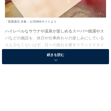
「箕面湯元 水春」公式Webサイトより
ハイレベルなサウナや温泉が楽しめるスーパー銭湯やス
パなどの施設を、休日や仕事終わりの楽しみにしている
人も少なくないはず。日々の疲れを癒すリラックスタイ
ムは、何物にも代えがたい時間ですよね。しかし、近年
続きを読む
では高い人気をほこる施設も多く、どこに行けばよいか
迷ってしまう……そんな思いを抱えている人もいるので
はないでしょうか。
そんな人に向けて、All About ニュース編集部が厳選し
た、人気かつ評価の高いサウナやスーパー銭湯の施設を
紹介します。今回紹介するのは、大阪府で人気の施設
「箕面湯元 水春」です。