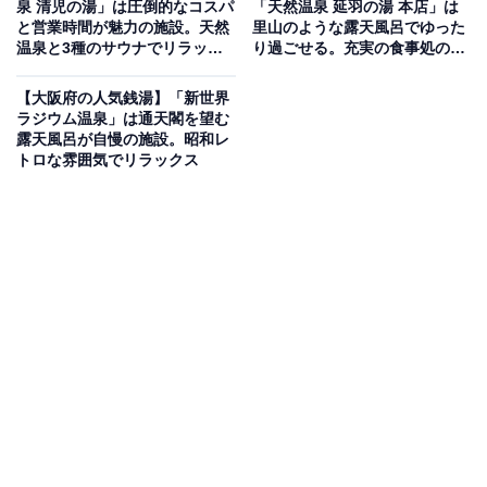
泉 清児の湯」は圧倒的なコスパ
「天然温泉 延羽の湯 本店」は
と営業時間が魅力の施設。天然
里山のような露天風呂でゆった
温泉と3種のサウナでリラック
り過ごせる。充実の食事処の魅
地下1200ｍから湧き出す天然温泉「箕面美人の湯」をぜ
ス
力
いたくな「露天岩風呂」で楽しめます。「炭酸泉」や
【大阪府の人気銭湯】「新世界
「ミルキー風呂」、「つぼ湯」など16種類の多彩なお風
ラジウム温泉」は通天閣を望む
露天風呂が自慢の施設。昭和レ
呂が揃い、サウナは「ロウリュサウナ」や「漢方薬草サ
トロな雰囲気でリラックス
ウナ」を完備。全6種の岩盤浴房が楽しめる岩盤浴は時
間無制限。食事処「水春亭」では旬の食材を使った本格
和食から軽食まで豊富に楽しめます。
楽天トラベルで泊まれるサウナを探す