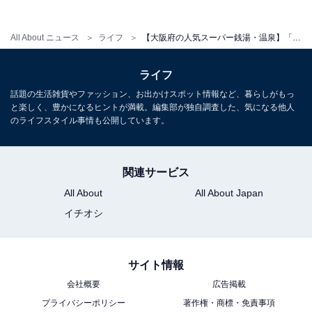
All About ニュース
ライフ
【大阪府の人気スーパー銭湯・温泉】「箕面湯元 水春」は地下1200メートルから湧き出る天然温泉が楽しめる。食事もハイレベル
こちらもおすすめ
【大阪府の人気スーパー銭湯】「堺浜楽天温泉
ライフ
祥福」は開放感のある露天風呂と岩盤浴が魅力
の施設
話題の生活雑貨やファッション、お出かけスポット情報など、暮らしがもっ
と楽しく、豊かになるヒントが満載。編集部が独自調査した、気になる他人
のライフスタイル事情も公開しています。
関連サービス
All About
All About Japan
イチオシ
1
2
サイト情報
会社概要
広告掲載
プライバシーポリシー
著作権・商標・免責事項