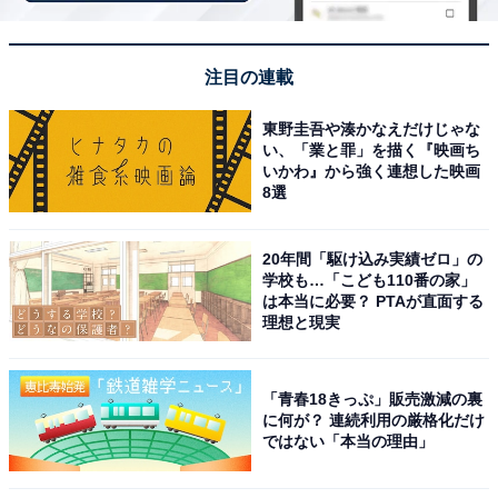
注目の連載
東野圭吾や湊かなえだけじゃな
い、「業と罪」を描く『映画ち
いかわ』から強く連想した映画
8選
アクセス・料金情報は？ 泊まれる？
20年間「駆け込み実績ゼロ」の
アクセス
学校も…「こども110番の家」
は本当に必要？ PTAが直面する
所在地：大阪府箕面市船場東3-13-11 ビーバーワールド
理想と現実
箕面船場店2F
アクセス：阪急千里線「北千里駅」より無料送迎バスで
「青春18きっぷ」販売激減の裏
約10～15分
に何が？ 連続利用の厳格化だけ
ではない「本当の理由」
料金