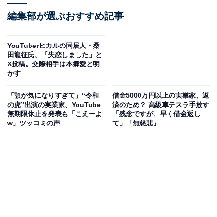
編集部が選ぶおすすめ記事
YouTuberヒカルの同居人・桑
田龍征氏、「失恋しました」と
X投稿。交際相手は本郷愛と明
かす
「顎が気になりすぎて」“令和
借金5000万円以上の実業家、返
の虎”出演の実業家、YouTube
済のため？ 高級車テスラ手放す
無期限休止を発表も「こえーよ
「残念ですが、早く借金返し
w」ツッコミの声
て」「無慈悲」