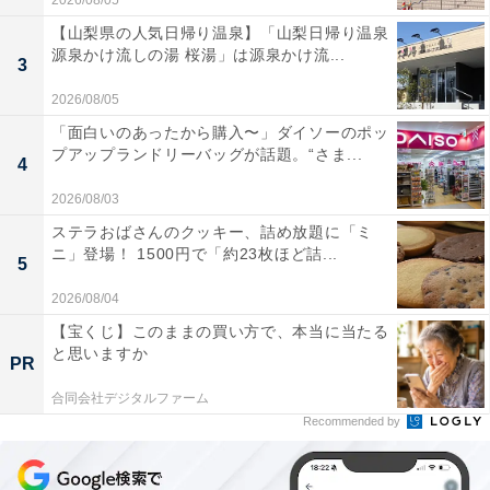
2026/08/05
【山梨県の人気日帰り温泉】「山梨日帰り温泉
源泉かけ流しの湯 桜湯」は源泉かけ流...
3
2026/08/05
「面白いのあったから購入〜」ダイソーのポッ
プアップランドリーバッグが話題。“さま...
4
2026/08/03
ステラおばさんのクッキー、詰め放題に「ミ
ニ」登場！ 1500円で「約23枚ほど詰...
5
2026/08/04
【宝くじ】このままの買い方で、本当に当たる
と思いますか
PR
合同会社デジタルファーム
Recommended by