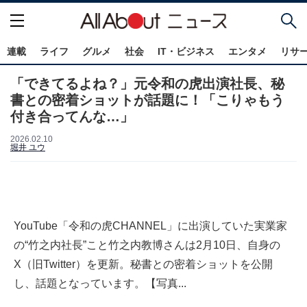
連載
ライフ
グルメ
社会
IT・ビジネス
エンタメ
リサ
「できてるよね？」元令和の虎出演社長、秘
書との密着ショットが話題に！「こりゃもう
付き合ってんな…」
2026.02.10
堀井 ユウ
YouTube「令和の虎CHANNEL」に出演していた実業家
の“竹之内社長”こと竹之内教博さんは2月10日、自身の
X（旧Twitter）を更新。秘書との密着ショットを公開
し、話題となっています。【写真...