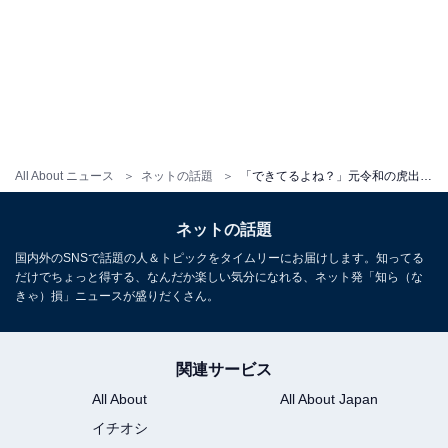
All About ニュース
ネットの話題
「できてるよね？」元令和の虎出演社長、秘書との密着ショットが話題に！「こりゃもう付き合ってんな…」
ネットの話題
国内外のSNSで話題の人＆トピックをタイムリーにお届けします。知ってる
だけでちょっと得する、なんだか楽しい気分になれる、ネット発「知ら（な
きゃ）損」ニュースが盛りだくさん。
関連サービス
All About
All About Japan
イチオシ