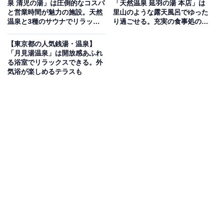
「小美玉温泉 湯～GO！」は地域に愛される琥珀
泉 清児の湯」は圧倒的なコスパ
「天然温泉 延羽の湯 本店」は
と営業時間が魅力の施設。天然
里山のような露天風呂でゆった
色の名湯
温泉と3種のサウナでリラック
り過ごせる。充実の食事処の魅
ス
力
「小美玉温泉 湯～GO！」は、まるでコーヒーのような
【東京都の人気銭湯・温泉】
「月見湯温泉」は開放感あふれ
深い琥珀色が特徴の天然温泉を楽しめる施設です。開放
る浴室でリラックスできる。外
感あふれる「露天風呂」や広々とした「大浴場」のほ
気浴が楽しめるテラスも
か、しっかり発汗できるサウナや水風呂を完備。食事処
「レストラン秋桜」では、「生姜焼き定食」や「醤油ラ
ーメン」といった定番メニューが充実しており、湯上が
りにゆったりと寛げます。
楽天トラベルで泊まれるサウナを探す