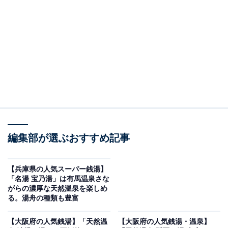
紹介します。今回紹介するのは、茨城県で人気の施設
「小美玉温泉 湯～GO！」です。
※2026年2月時点で、Googleクチコミが500件以上、平
均評価が4.0超えの銭湯を紹介しています
＞アクセスと料金をチェックする
この記事の執筆者：
All About ニュース編集
部
編集部が選ぶおすすめ記事
「All About ニュース」は、ネットの話題から世の中の動きまで、暮
らしの中にあふれる「なぜ？」「どうして？」を分かりやすく伝え
【兵庫県の人気スーパー銭湯】
るAll About発のニュースメディアです。お金や仕事、恋愛、ITに関
...続きを読む
「名湯 宝乃湯」は有馬温泉さな
する疑問に対して専門家が分かりやすく回答するほか、エンタメ情
がらの濃厚な天然温泉を楽しめ
報やSNSで話題のトピックスを紹介しています。
る。湯舟の種類も豊富
※本記事で紹介している商品の購入やサービスの利用により、売上の一部が
オールアバウトに還元されることがあります。
【大阪府の人気銭湯】「天然温
【大阪府の人気銭湯・温泉】