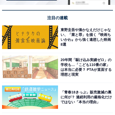
注目の連載
東野圭吾や湊かなえだけじゃな
い、「業と罪」を描く『映画ち
いかわ』から強く連想した映画
8選
20年間「駆け込み実績ゼロ」の
学校も…「こども110番の家」
は本当に必要？ PTAが直面する
アクセス・料金情報は？ 泊まれる？
理想と現実
アクセス
「青春18きっぷ」販売激減の裏
に何が？ 連続利用の厳格化だけ
所在地：〒311-3403 茨城県小美玉市上吉影58-1
ではない「本当の理由」
アクセス：東関東自動車道「茨城空港北IC」より車で約
3分（1.6km）。公共交通機関では、JR「水戸駅」より関