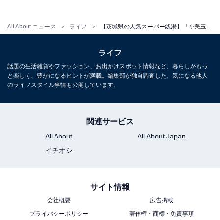
All About ニュース
ライフ
【茨城県の人気スーパー銭湯】「小美玉温泉 湯～GO！」は琥珀色の天然温泉が自慢の施設。食事処のメニューも充実【2026年2月調査】
ライフ
話題の生活雑貨やファッション、お出かけスポット情報など、暮らしがもっ
と楽しく、豊かになるヒントが満載。編集部が独自調査した、気になる他人
のライフスタイル事情も公開しています。
こちらもおすすめ
【兵庫県の人気スーパー銭湯】「湯の華廊」は
地下1001メートルから湧き出る天然温泉が自慢
関連サービス
All About
All About Japan
イチオシ
サイト情報
会社概要
広告掲載
1
2
プライバシーポリシー
著作権・商標・免責事項