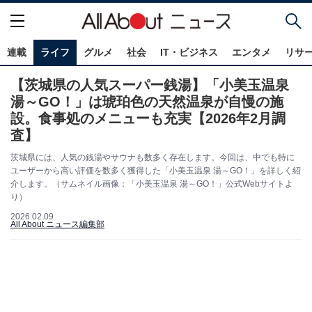
連載
ライフ
グルメ
社会
IT・ビジネス
エンタメ
リサ
【茨城県の人気スーパー銭湯】「小美玉温泉
湯～GO！」は琥珀色の天然温泉が自慢の施
設。食事処のメニューも充実【2026年2月調
査】
茨城県には、人気の銭湯やサウナも数多く存在します。今回は、中でも特に
ユーザーから高い評価を数多く獲得した「小美玉温泉 湯～GO！」を詳しく紹
介します。（サムネイル画像：「小美玉温泉 湯～GO！」公式Webサイトよ
り）
2026.02.09
All About ニュース編集部