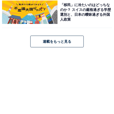
東鉄道バス「小川駅」行き乗車、「上吉影中央」バス停
「移民」に冷たいのはどっちな
のか？ スイスの厳格過ぎる学歴
下車徒歩2分。
選別と、日本の曖昧過ぎる外国
人政策
料金
大人（中学生以上）：500円
連載をもっと見る
子ども：200円
宿泊可否
宿泊：不可