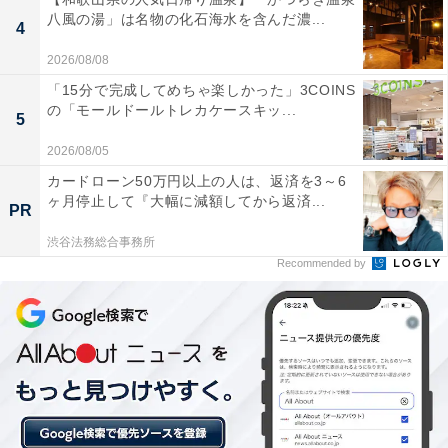
せられています。
八風の湯」は名物の化石海水を含んだ濃...
4
2026/08/08
自由に使える仮眠室や大広間もあり、ゆっくりと過
「15分で完成してめちゃ楽しかった」3COINS
ごすことができました
の「モールドールトレカケースキッ...
5
2026/08/05
カードローン50万円以上の人は、返済を3～6
リーズナブルな価格設定ながら、館内は清潔感があ
ヶ月停止して『大幅に減額してから返済...
り、コストパフォーマンスが抜群
PR
渋谷法務総合事務所
Recommended by
真っ黒なお湯には化粧水のようなしっとり感があり
ます