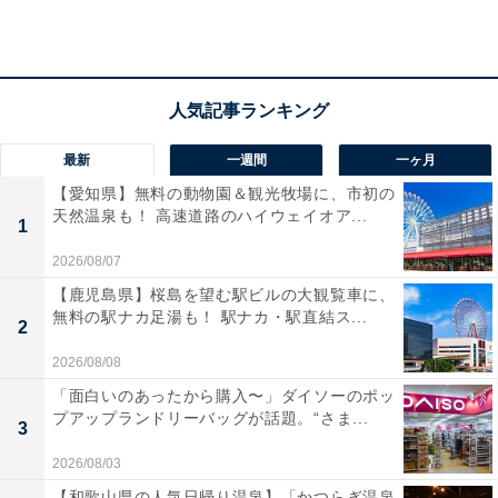
最新
一週間
一ヶ月
【愛知県】無料の動物園＆観光牧場に、市初の
天然温泉も！ 高速道路のハイウェイオア...
1
2026/08/07
【鹿児島県】桜島を望む駅ビルの大観覧車に、
無料の駅ナカ足湯も！ 駅ナカ・駅直結ス...
2
2026/08/08
「面白いのあったから購入〜」ダイソーのポッ
「小美玉温泉 湯～GO！」の口コミは？
プアップランドリーバッグが話題。“さま...
3
2026/08/03
「小美玉温泉 湯～GO！」には以下のような口コミが寄
【和歌山県の人気日帰り温泉】「かつらぎ温泉