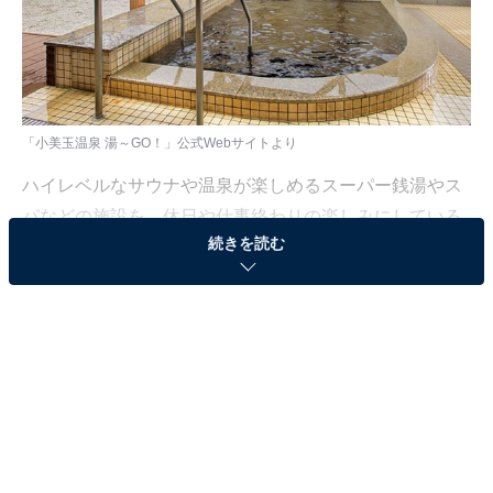
「小美玉温泉 湯～GO！」公式Webサイトより
ハイレベルなサウナや温泉が楽しめるスーパー銭湯やス
パなどの施設を、休日や仕事終わりの楽しみにしている
続きを読む
人も少なくないはず。日々の疲れを癒すリラックスタイ
ムは、何物にも代えがたい時間ですよね。しかし、近年
では高い人気をほこる施設も多く、どこに行けばよいか
迷ってしまう……そんな思いを抱えている人もいるので
はないでしょうか。
そんな人に向けて、All About ニュース編集部が厳選し
た、人気かつ評価の高いサウナやスーパー銭湯の施設を