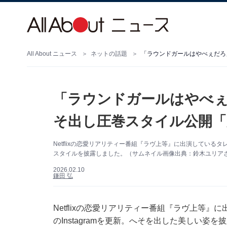
All About ニュース
ネットの話題
「ラウンドガールはやべぇ
そ出し圧巻スタイル公開「
Netflixの恋愛リアリティー番組『ラヴ上等』に出演しているタレ
スタイルを披露しました。（サムネイル画像出典：鈴木ユリアさん公
2026.02.10
鎌田 弘
Netflixの恋愛リアリティー番組『ラヴ上等
のInstagramを更新。へそを出した美しい姿を