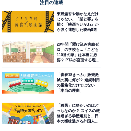
注目の連載
東野圭吾や湊かなえだけ
じゃない、「業と罪」を
描く『映画ちいかわ』か
ら強く連想した映画8選
20年間「駆け込み実績ゼ
ロ」の学校も…「こども
110番の家」は本当に必
要？ PTAが直面する理想
と現実
「青春18きっぷ」販売激
減の裏に何が？ 連続利用
の厳格化だけではない
「本当の理由」
「移民」に冷たいのはど
っちなのか？ スイスの厳
格過ぎる学歴選別と、日
本の曖昧過ぎる外国人政
策