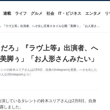
連載
ライフ
グルメ
社会
IT・ビジネス
エンタメ
リ
「ラウンドガールはやべぇだろ」『ラヴ上等』出演者、へそ出し圧巻スタイル公開「美脚ぅ」「お人形さんみたい」
だろ」『ラヴ上等』出演者、へ
美脚ぅ」「お人形さんみたい」
ントの鈴木ユリアさんは2月8日、自身のInstagramを更新。へそを出した
式Instagramより）
』に出演しているタレントの鈴木ユリアさんは2月8日、自身
披露しました。