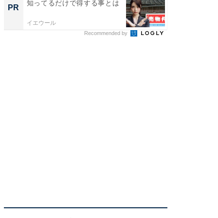
知ってるだけで得する事とは
知って
PR
PR
イエウール
イエウー
Recommended by