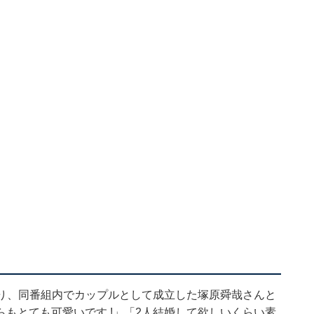
づり、同番組内でカップルとして成立した塚原舜哉さんと
もとても可愛いです !」「2人結婚して欲しいくらい素