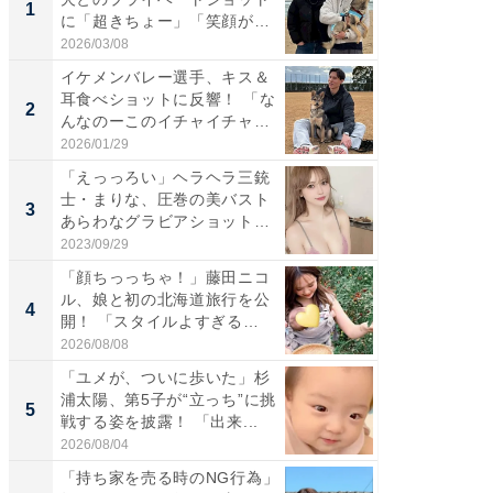
1
1
に「超きちょー」「笑顔が見
災地を
れ...
「カ...
2026/03/08
2026/08/0
イケメンバレー選手、キス＆
「え、
耳食べショットに反響！ 「な
芸人、2
2
2
んなのーこのイチャイチャ
エットに
感...
2026/01/29
2026/08/0
「えっっろい」ヘラヘラ三銃
「脚が
士・まりな、圧巻の美バスト
横川尚
3
3
あらわなグラビアショット公
ムキな姿
開...
刃...
2023/09/29
2026/08/0
「顔ちっっちゃ！」藤田ニコ
「脳がバ
ル、娘と初の北海道旅行を公
装姿が話
4
4
開！ 「スタイルよすぎる
のお父さ
よ〜...
2026/08/08
2026/08/0
「ユメが、ついに歩いた」杉
「急に
浦太陽、第5子が“立っち”に挑
る」広
5
5
戦する姿を披露！ 「出来...
ョット
た」の..
2026/08/04
2026/08/0
「持ち家を売る時のNG行為」
「持ち家