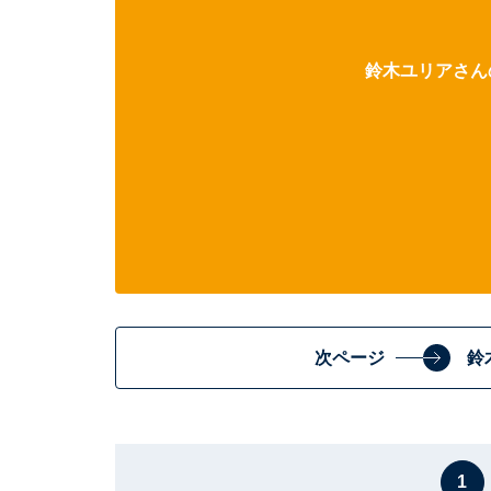
鈴木ユリアさんの
次ページ
鈴
1