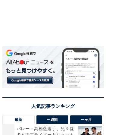
最新
一週間
一ヶ月
バレー・髙橋藍選手、兄＆愛
「さす
犬とのプライベートショット
は」高