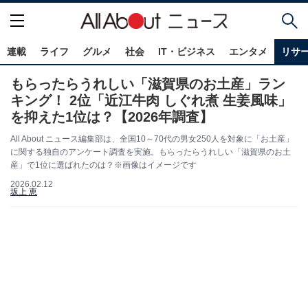
連載
ライフ
グルメ
社会
IT・ビジネス
エンタメ
リサ
もらったらうれしい「滋賀県のお土産」ラン
キング！ 2位「近江牛肉 しぐれ煮 生姜風味」
を抑えた1位は？【2026年調査】
All About ニュース編集部は、全国10～70代の男女250人を対象に「お土産」
に関する独自のアンケート調査を実施。もらったらうれしい「滋賀県のお土
産」で1位に選ばれたのは？※画像はイメージです
2026.02.12
坂上 恵