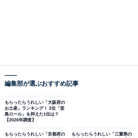
※本調査は全国250人を対象に実施したもので、結果は
回答者の意見を集計したものであり、全体の意見を断定
的に示すものではありません
この記事の執筆者：
坂上 恵
All About ニュースの編集者。オールアバウトに入社後、SNSトレン
ドにフォーカスした記事執筆やSEOライティングの経験を経て、の
編集部が選ぶおすすめ記事
ちにAll About ニュースチームのメンバーに加入。現在は旅行・カル
...続きを読む
チャー・エンタメなどを中心に企画編集を担当。東京都出身。居酒
屋巡りとスポーツ観戦が生きがい。
もらったらうれしい「大阪府の
調査概要
お土産」ランキング！ 2位「堂
島ロール」を抑えた1位は？
調査期間：2026年2月3日
【2026年調査】
調査方法：インターネット調査
もらったらうれしい「京都府の
もらったらうれしい「三重県の
回答者属性：全国10～70代の男女250人（10代：2