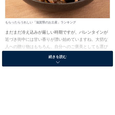
もらったらうれしい「滋賀県のお土産」ランキング
まだまだ冷え込みが厳しい時期ですが、バレンタインが
近づき街中には甘い香りが漂い始めていますね。大切な
人への贈り物はもちろん、自分へのご褒美としても選び
たくなるような、豊かな風味と歴史が詰まった名品をピ
続きを読む
ックアップしました。
All About ニュース編集部は2月3日、全国10～70代の男
女250人を対象に「お土産」に関する独自のアンケート
調査を実施しました。今回はその中から、もらったらう
れしい「滋賀県のお土産」を紹介します！
＞9位までの全ランキング結果を見る