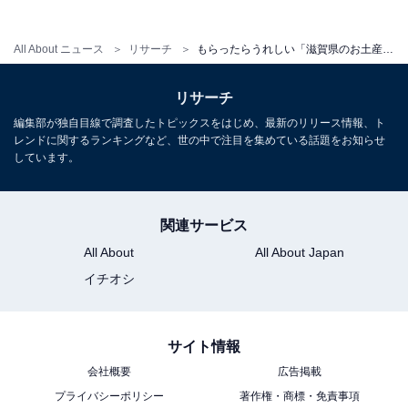
1
2
All About ニュース
リサーチ
もらったらうれしい「滋賀県のお土産」ランキング！ 2位「近江牛肉 しぐれ煮 生姜風味」を抑えた1位は？【2026年調査】
リサーチ
編集部が独自目線で調査したトピックスをはじめ、最新のリリース情報、ト
レンドに関するランキングなど、世の中で注目を集めている話題をお知らせ
しています。
関連サービス
All About
All About Japan
イチオシ
サイト情報
会社概要
広告掲載
プライバシーポリシー
著作権・商標・免責事項