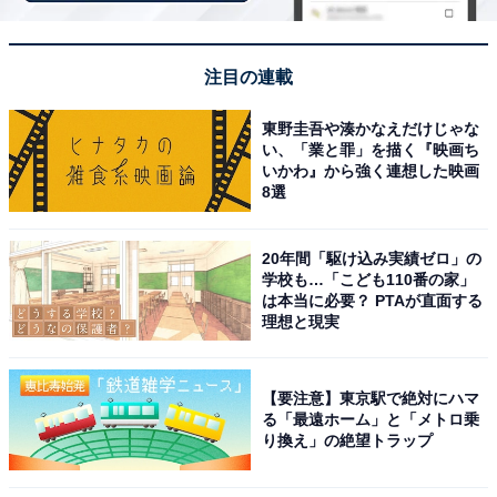
クセントになり、重すぎないのでいくらでも食べられて
しまいます」（40代男性／宮城県）といった声がありま
した。
注目の連載
東野圭吾や湊かなえだけじゃな
※回答者のコメントは原文ママです
い、「業と罪」を描く『映画ち
※記事内容は執筆時点のものです。最新の内容をご確認
いかわ』から強く連想した映画
8選
ください
20年間「駆け込み実績ゼロ」の
9位までの全ランキング結果を見
学校も…「こども110番の家」
次ページ
は本当に必要？ PTAが直面する
る
理想と現実
【要注意】東京駅で絶対にハマ
る「最遠ホーム」と「メトロ乗
り換え」の絶望トラップ