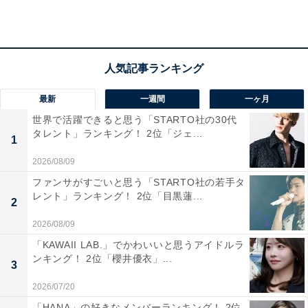
ったらうれしいと思うから」（20代女性／東京都）、
「普段自分では買わないような肉系のお土産なので、お
貰うとうれしくなるから」（30代女性／石川県）、「近
江牛を手軽に味わえるし、ご飯のおかずに最高だから」
（40代男性／岩手県）などのコメントがありました。
最新
一週間
一ヶ月
世界で活躍できると思う「STARTO社の30代
タレント」ランキング！ 2位「ジェ...
1
2026/08/09
ファンサがすごいと思う「STARTO社の若手タ
レント」ランキング！ 2位「目黒蓮...
2
2026/08/09
「KAWAII LAB.」でかわいいと思うアイドルラ
ンキング！ 2位「櫻井優衣」...
3
2026/07/20
「HANA」の好きなメンバーランキング！ 2位