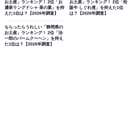
お土産」ランキング！ 2位「お
お土産」ランキング！ 2位「松
人、20代：58人、30代：84人、40代：54人、50
濃茶ラングドシャ 茶の菓」を抑
阪牛 しぐれ煮」を抑えた1位
えた1位は？【2026年調査】
は？【2026年調査】
代：40人、60代：10人、70代：2人）
もらったらうれしい「静岡県の
お土産」ランキング！ 2位「治
2位：近江牛肉 しぐれ煮 生姜風味（松喜屋）／29
一郎のバームクーヘン」を抑え
た1位は？【2026年調査】
票
2位は、松喜屋の「近江牛肉 しぐれ煮 生姜風味」でし
た。明治創業の老舗「松喜屋」が手掛ける、日本三大和
牛の1つ・近江牛をぜいたくに使用したしぐれ煮です。
独自の技法で肉のうまみを最大限に引き出し、生姜の香
りをきかせて上品な味わいに仕上げられています。滋賀
県が誇る高級ブランド牛のおいしさを手軽に味わえる、
至高のご飯のお供として人気です。
回答者からは「誰もがおいしく食べられる味付けで、貰