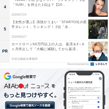
「YURI」を抑えた1位は？【20...
4
1位：バームクーヘン（クラブハリエ）／102票
2026/07/24
【女性が選ぶ】演技がうまい「STARTO社の若
1位は、クラブハリエの「バームクーヘン」でした。滋
手タレント」ランキング！ 2位「永...
5
賀県を代表する老舗和菓子店「たねや」から生まれた洋
2026/05/27
菓子ブランドの看板商品です。職人の手で一層一層丁寧
に焼き上げられるバームクーヘンは、驚くほどふんわり
カードローン50万円以上の人は、返済を3～6
ヶ月停止して『大幅に減額してから返済...
としっとりした食感が特徴。滋賀県内にある店舗「ラ コ
PR
リーナ近江八幡」などは観光スポットとしても有名で、
渋谷法務総合事務所
全国に多くのファンを持つ不動の人気土産です。
Recommended by
回答者のコメントを見ると「元々おいしくて大好きだけ
ど、本店限定品等あると思うので頂いたら嬉しいと思
う」（30代女性／神奈川県）、「有名店ですしバームク
ーヘンが名物と聞いているからです」（30代男性／福岡
県）、「外側のシャリッとした砂糖のコーティングがア