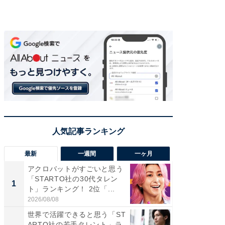
最新
一週間
一ヶ月
アクロバットがすごいと思う
癒し系だ
「STARTO社の30代タレン
の若手
1
1
ト」ランキング！ 2位「...
グ！ 2
2026/08/08
2026/08/0
世界で活躍できると思う「ST
癒し系だ
ARTO社の若手タレント」ラ
の30代