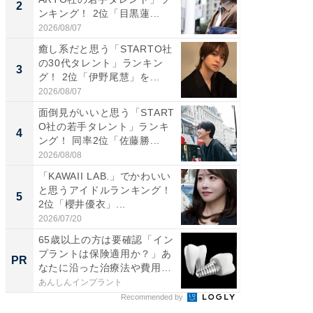
2
2
ンキング！ 2位「目黒蓮...
グ！ 2
2026/08/07
2026/08/0
癒し系だと思う「STARTO社
「パフ
の30代タレント」ランキン
思うST
3
3
グ！ 2位「伊野尾慧」を...
ンキング
2026/08/07
2026/08/0
面倒見がいいと思う「START
ギャップ
O社の若手タレント」ランキ
RTO社
4
4
ング！ 同率2位「佐藤勝...
キング！
2026/08/08
2026/08/0
「KAWAII LAB.」でかわいい
世界で活
と思うアイドルランキング！
ARTO
5
5
2位「櫻井優衣」...
ンキング
2026/07/20
2026/08/0
65歳以上の方は要確認「イン
「歯を失
プラントは保険適用か？」あ
必ずや
PR
PR
なたに沿った治療法や費用
インプ
を...
あんしんインプラント
あんしん
Recommended by