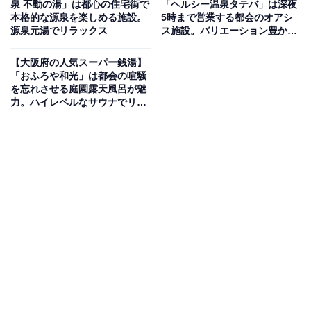
泉 不動の湯」は都心の住宅街で
「ヘルシー温泉タテバ」は深夜
昭和時代から続く歴史を持ちつつ、近年リニューアルさ
本格的な源泉を楽しめる施設。
5時まで営業する都会のオアシ
源泉元湯でリラックス
ス施設。バリエーション豊かな
れたモダンな施設です。お風呂は全浴槽で「軟水」を使
お風呂でリラックス
用しており、肌触りがまろやか。主湯のほか、電気風
【大阪府の人気スーパー銭湯】
呂、超音波風呂、露天風呂などを楽しめます。しかし、
「おふろや和光」は都会の喧騒
を忘れさせる庭園露天風呂が魅
中でも特筆すべきはサウナ。オートロウリュ完備で、キ
力。ハイレベルなサウナでリラ
ンキンに冷えた深い水風呂との交代浴が、多くのファン
ックス
を惹きつけています。
楽天トラベルで泊まれるサウナを探す