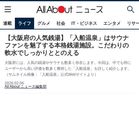
連載
ライフ
グルメ
社会
IT・ビジネス
エンタメ
リサ
【大阪府の人気銭湯】「入船温泉」はサウナ
ファンを魅了する本格銭湯施設。こだわりの
軟水でしっかりととのえる
大阪府には、人気の銭湯やサウナも数多く存在します。今回は、中でも特に
ユーザーから高い評価を数多く獲得した「入船温泉」を詳しく紹介します。
（サムネイル画像：「入船温泉」公式Webサイトより）
2026.02.06
All About ニュース編集部