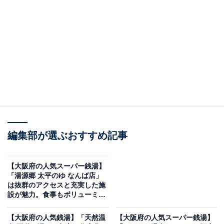
※2026年2月時点で、Googleクチコミが500件以上、平
均評価が4.0超えの銭湯を紹介しています
＞アクセスと料金をチェックする
この記事の執筆者：
All About ニュース編集
部
「All About ニュース」は、ネットの話題から世の中の動きまで、暮
編集部が選ぶおすすめ記事
らしの中にあふれる「なぜ？」「どうして？」を分かりやすく伝え
るAll About発のニュースメディアです。お金や仕事、恋愛、ITに関
...続きを読む
する疑問に対して専門家が分かりやすく回答するほか、エンタメ情
【大阪府の人気スーパー銭湯】
報やSNSで話題のトピックスを紹介しています。
「湯源郷 太平のゆ なんば店」
※本記事で紹介している商品の購入やサービスの利用により、売上の一部が
は抜群のアクセスと充実した施
オールアバウトに還元されることがあります。
設が魅力。食事もボリューミ
ー！
「入船温泉」はサウナと軟水にこだわった施設
【大阪府の人気銭湯】「天然温
【大阪府の人気スーパー銭湯】