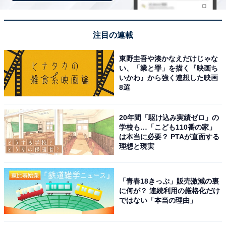
注目の連載
東野圭吾や湊かなえだけじゃな
い、「業と罪」を描く『映画ち
いかわ』から強く連想した映画
8選
アクセス・料金情報は？ 泊まれる？
20年間「駆け込み実績ゼロ」の
学校も…「こども110番の家」
アクセス
は本当に必要？ PTAが直面する
理想と現実
所在地：大阪府大阪市西成区萩之茶屋1-6-3
アクセス：JR新今宮駅東口から徒歩3分、南海新今宮駅
「青春18きっぷ」販売激減の裏
西出口から徒歩4分、Osaka Metro御堂筋線・堺筋線 動物
に何が？ 連続利用の厳格化だけ
園前駅から徒歩3分
ではない「本当の理由」
料金