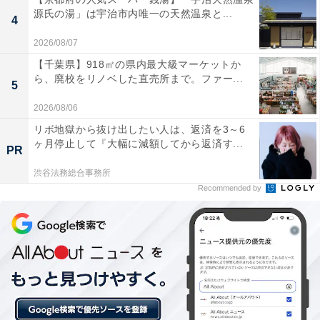
源氏の湯」は宇治市内唯一の天然温泉と...
「ととのい」体験が素晴らしい
4
2026/08/07
【千葉県】918㎡の県内最大級マーケットか
ら、廃校をリノベした直売所まで。ファー...
リニューアルされたばかりで館内が非常に清潔。脱
5
衣所やロビーも綺麗
2026/08/06
リボ地獄から抜け出したい人は、返済を3～6
ヶ月停止して『大幅に減額してから返済す...
PR
全ての浴槽で軟水が使われており、お湯が柔らかく
渋谷法務総合事務所
て肌がしっとりする
Recommended by