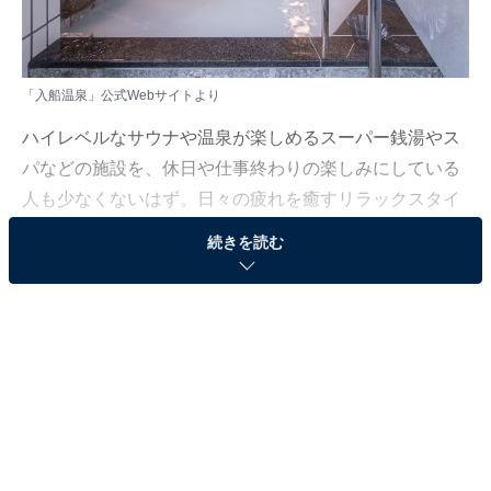
「入船温泉」公式Webサイトより
ハイレベルなサウナや温泉が楽しめるスーパー銭湯やス
パなどの施設を、休日や仕事終わりの楽しみにしている
人も少なくないはず。日々の疲れを癒すリラックスタイ
ムは、何物にも代えがたい時間ですよね。しかし、近年
続きを読む
では高い人気をほこる施設も多く、どこに行けばよいか
迷ってしまう……そんな思いを抱えている人もいるので
はないでしょうか。
そんな人に向けて、All About ニュース編集部が厳選し
た、人気かつ評価の高いサウナやスーパー銭湯の施設を
紹介します。今回紹介するのは、大阪府で人気の施設
「入船温泉」です。