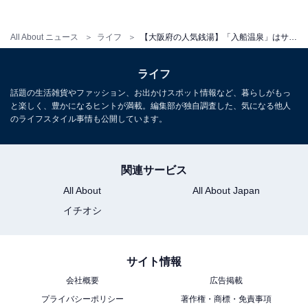
All About ニュース
ライフ
【大阪府の人気銭湯】「入船温泉」はサウナファンを魅了する本格銭湯施設。こだわりの軟水でしっかりととのえる
こちらもおすすめ
ライフ
【千葉県の人気スーパー銭湯】「ジートピア」
話題の生活雑貨やファッション、お出かけスポット情報など、暮らしがもっ
は本格サウナと天然水が自慢の施設。高温サウ
と楽しく、豊かになるヒントが満載。編集部が独自調査した、気になる他人
ナと地下天然水の水風呂が魅力
のライフスタイル事情も公開しています。
関連サービス
All About
All About Japan
イチオシ
1
2
サイト情報
会社概要
広告掲載
プライバシーポリシー
著作権・商標・免責事項