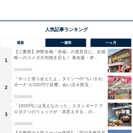
最新
一週間
一ヶ月
【三重県】伊勢名物「赤福」の直営店に、全国
唯一のコメダ大判焼き店も！ 東名阪・伊...
1
2026/08/06
「やっと巡り会えたよ」ダイソーの“ちいかわ
ポーチ”が220円で反響。ぬい活＆防災...
2
「入船温泉」の口コミは？
2026/08/06
「入船温泉」には以下のような口コミが寄せられていま
「1000円には見えなかった」スタンダードプ
ロダクツのリュックが「高見えする」の...
す。
3
2026/08/03
水風呂もしっかり冷えていて、休憩スペースでの
【京都府の人気スーパー銭湯】「宇治天然温泉