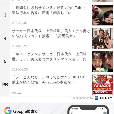
2026/05/13
「世間をにぎわせている」動物系YouTuber、
違法行為の告発に声明「飼育してい...
3
2025/02/07
サッカー日本代表・上田綺世、美人モデル妻と
の結婚式ショット披露！ 「美男美女」「...
4
2023/06/27
「年々イケメン」サッカー日本代表・上田綺
世、モデル美人妻とのクリスマスショットに...
5
2025/12/26
「え、こんなセールやってたの？」80％OFF
以上が続々登場！Amazonの本気が...
PR
Amazon
Recommended by