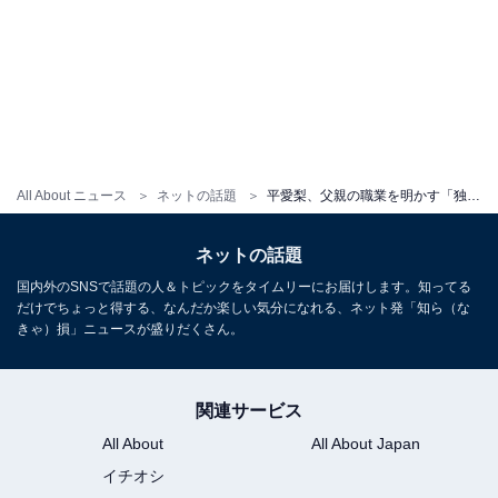
All About ニュース
ネットの話題
平愛梨、父親の職業を明かす「独身時代一人暮らしの条件は"門があること"」「間取り図を書いたことが」
ネットの話題
国内外のSNSで話題の人＆トピックをタイムリーにお届けします。知ってる
だけでちょっと得する、なんだか楽しい気分になれる、ネット発「知ら（な
きゃ）損」ニュースが盛りだくさん。
関連サービス
All About
All About Japan
イチオシ