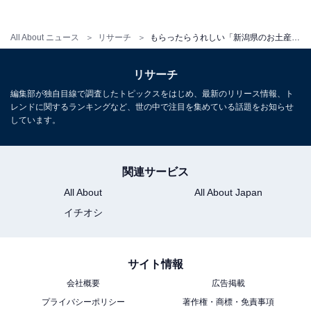
All About ニュース
リサーチ
もらったらうれしい「新潟県のお土産」ランキング！ 2位「サーモン塩辛」を抑えた1位は？【2026年調査】
リサーチ
編集部が独自目線で調査したトピックスをはじめ、最新のリリース情報、ト
レンドに関するランキングなど、世の中で注目を集めている話題をお知らせ
しています。
関連サービス
All About
All About Japan
イチオシ
サイト情報
会社概要
広告掲載
プライバシーポリシー
著作権・商標・免責事項