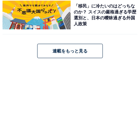
「移民」に冷たいのはどっちな
のか？ スイスの厳格過ぎる学歴
選別と、日本の曖昧過ぎる外国
人政策
こちらもおすすめ
もらったらうれしい「福井県のお土産」ランキ
連載をもっと見る
ング！ 2位「から揚げせんべい」を抑えた1位
は？【2026年調査】
1
2