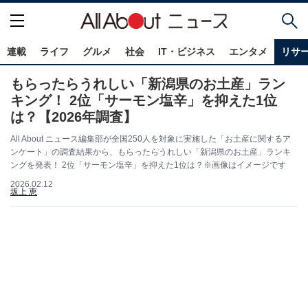
連載
ライフ
グルメ
社会
IT・ビジネス
エンタメ
リサ
もらったらうれしい「新潟県のお土産」ラン
キング！ 2位「サーモン塩辛」を抑えた1位
は？【2026年調査】
All About ニュース編集部が全国250人を対象に実施した「お土産に関するア
ンケート」の調査結果から、もらったらうれしい「新潟県のお土産」ランキ
ングを発表！ 2位「サーモン塩辛」を抑えた1位は？※画像はイメージです
2026.02.12
坂上 恵