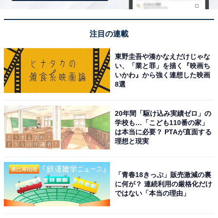
※回答者からのコメントは原文ママです
注目の連載
※記事内容は執筆時点のものです。最新の内容をご確認
ください
東野圭吾や湊かなえだけじゃな
い、「業と罪」を描く『映画ち
いかわ』から強く連想した映画
8選
次ページ
10位までのランキング結果を見る
20年間「駆け込み実績ゼロ」の
学校も…「こども110番の家」
は本当に必要？ PTAが直面する
理想と現実
「青春18きっぷ」販売激減の裏
に何が？ 連続利用の厳格化だけ
ではない「本当の理由」