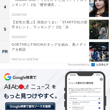
1位に輝いたのは、亀田製菓の「サラダホープ」でし
ンキング！ 2位「櫻井優衣」...
4
た。米どころ新潟で長年愛されている、地域限定のあら
れです。サクサクと軽い食感と、程よい塩味が効いたク
2026/07/20
セになる味わいが特徴。個包装で分けやすく、新潟県外
【女性が選ぶ】演技がうまい「STARTO社の若
手タレント」ランキング！ 2位「永...
ではなかなか手に入らない希少性も手伝って、お土産と
5
しての定番地位を確立しています。
2026/05/27
GOETHEとFINCHIがタッグを組み、新メディ
回答者からは「様々な味があり、食べた感じも軽くおい
アを創設
PR
しく、手が止まらなくなるほどだったので、また食べた
FINCHI on GOETHE
い」（30代女性／福島県）、「新潟で長年愛されるロン
Recommended by
グセラー米菓で、サクサクの軽い食感と程よい塩味が特
徴の一口サイズのおせんべいです」（20代男性／福井
県）、「米どころ新潟のおせんべい菓子の中でも、ダン
トツに美味しいお菓子だと思うから。味のバリエーショ
ンもあって楽しい」（20代女性／東京都）といった声が
集まりました。