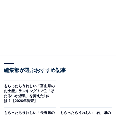
＞10位までの全ランキング結果を見る
この記事の執筆者：
坂上 恵
All About ニュースの編集者。オールアバウトに入社後、SNSトレン
ドにフォーカスした記事執筆やSEOライティングの経験を経て、の
ちにAll About ニュースチームのメンバーに加入。現在は旅行・カル
...続きを読む
チャー・エンタメなどを中心に企画編集を担当。東京都出身。居酒
屋巡りとスポーツ観戦が生きがい。
調査概要
編集部が選ぶおすすめ記事
調査期間：2026年2月3日
調査方法：インターネット調査
もらったらうれしい「富山県の
お土産」ランキング！ 2位「ほ
調査対象：全国10〜60代の男女250人
たるいか燻製」を抑えた1位
は？【2026年調査】
※本調査は全国250人を対象に実施したもので、結
もらったらうれしい「長野県の
もらったらうれしい「石川県の
果は回答者の意見を集計したものであり、全体の意