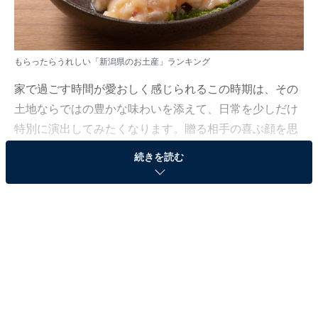
もらったらうれしい「新潟県のお土産」ランキング
家で過ごす時間が愛おしく感じられるこの時期は、その
土地ならではの豊かな味わいを添えて、日常を少しだけ
特別に演出してみたくなります。贈る相手の喜ぶ顔を思
い浮かべながら選びたい、多くの人に長く愛され続けて
続きを読む
いる品々をピックアップしました。
All About ニュース編集部では、2026年2月3日の期間、
全国10〜60代の男女250人を対象に、お土産に関するア
ンケートを実施しました。その中から、もらったらうれ
しい「新潟県のお土産」ランキングの結果をご紹介しま
す。