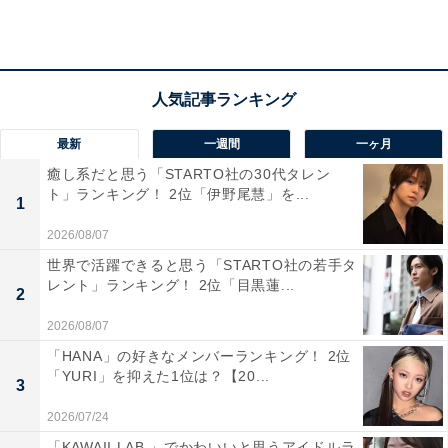
県）といった声が集まりました。
最新
一週間
一ヶ月
癒し系だと思う「STARTO社の30代タレン
ト」ランキング！ 2位「伊野尾慧」を...
1
2026/08/07
世界で活躍できると思う「STARTO社の若手タ
レント」ランキング！ 2位「目黒蓮...
2
2026/08/07
「HANA」の好きなメンバーランキング！ 2位
「YURI」を抑えた1位は？【20...
3
1位：サラダホープ（亀田製菓）／50票
2026/07/24
「KAWAII LAB.」でかわいいと思うアイドルラ