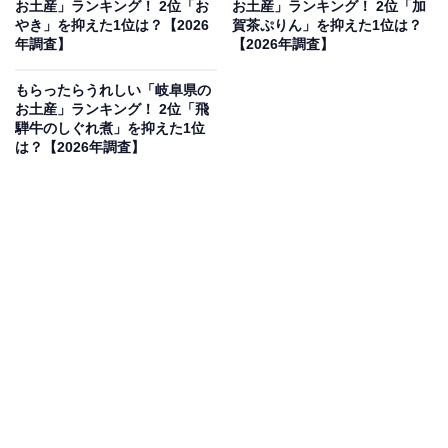
お土産」ランキング！ 2位「お
お土産」ランキング！ 2位「加
見を断定的に示すものではありません
やき」を抑えた1位は？【2026
賀茶ぷりん」を抑えた1位は？
年調査】
【2026年調査】
もらったらうれしい「岐阜県の
お土産」ランキング！ 2位「飛
2位：サーモン塩辛（三幸）／43票
騨牛のしぐれ煮」を抑えた1位
は？【2026年調査】
2位は、三幸の「サーモン塩辛」です。脂の乗ったサー
モンのハラスをぜいたくに使用し、麹でじっくりと熟成
させた一品。ねっとりとした食感と凝縮されたうまみ、
そして程よい塩気が絶妙で、新潟のおいしいお米や日本
酒との相性は抜群です。テレビなどのメディアでもたび
たび紹介される、新潟発の絶品グルメとして人気です。
回答者からは「めちゃくちゃ日本酒に合うのでもらいた
いです」（50代男性／大阪府）、「塩辛の風味がとにか
く奥ゆかしい味わいを伝えてくれる」（40代男性／神奈
川県）、「白米と合いそうだから」（40代女性／島根