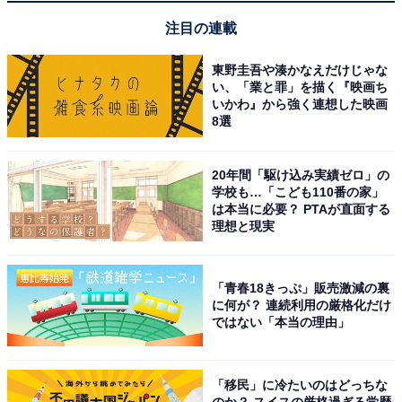
注目の連載
※掲載されている情報は記事公開時のものです。あらか
東野圭吾や湊かなえだけじゃな
い、「業と罪」を描く『映画ち
じめご了承ください。また、記事中の宿泊プランを予約
いかわ』から強く連想した映画
すると、売上の一部がオールアバウトに還元されること
8選
があります。
20年間「駆け込み実績ゼロ」の
学校も…「こども110番の家」
この記事の執筆者：
All About ニュース お買
は本当に必要？ PTAが直面する
いもの部
理想と現実
Amazonのセール商品から売れ筋ランキングまで、毎日のお買いも
のがもっと楽しく、もっとお得になる情報をお届け。編集部員によ
「青春18きっぷ」販売激減の裏
る独自レビューなど、ここでしか手に入らない情報も満載です。
...続きを読む
に何が？ 連続利用の厳格化だけ
ではない「本当の理由」
こちらもおすすめ
「移民」に冷たいのはどっちな
【楽天トラベル春セール】「ホテル松島大観
のか？ スイスの厳格過ぎる学歴