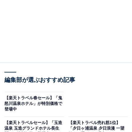
原鶴温泉 原鶴の舞（画像出典：楽天トラベル）
編集部が選ぶおすすめ記事
「原鶴温泉 原鶴の舞」は現在特別価格で宿泊可能です。
【楽天トラベル春セール】「鬼
怒川温泉ホテル」が特別価格で
登場中
楽天トラベルでホテルを見る
【楽天トラベルセール】「玉造
【楽天トラベル売れ筋1位】
温泉 玉造グランドホテル長生
「夕日ヶ浦温泉 夕日浪漫 一望