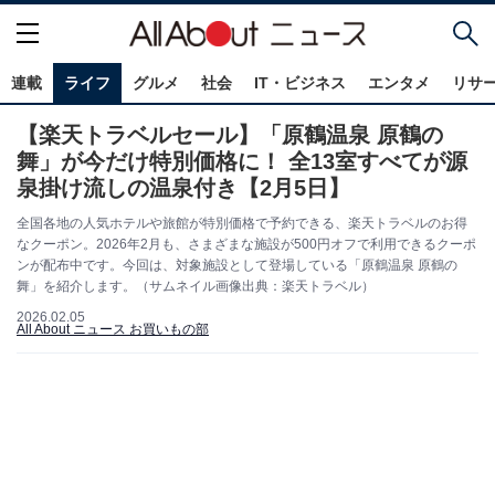
連載
ライフ
グルメ
社会
IT・ビジネス
エンタメ
リサ
【楽天トラベルセール】「原鶴温泉 原鶴の
舞」が今だけ特別価格に！ 全13室すべてが源
泉掛け流しの温泉付き【2月5日】
全国各地の人気ホテルや旅館が特別価格で予約できる、楽天トラベルのお得
なクーポン。2026年2月も、さまざまな施設が500円オフで利用できるクーポ
ンが配布中です。今回は、対象施設として登場している「原鶴温泉 原鶴の
舞」を紹介します。（サムネイル画像出典：楽天トラベル）
2026.02.05
All About ニュース お買いもの部