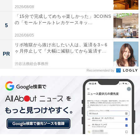
2026/08/08
楽天トラベルでは、定期的に「クーポン祭」を開催。人
「15分で完成してめちゃ楽しかった」3COINS
気の宿やホテルを対象に、宿泊予約で使えるお得な割引
の「モールドールトレカケースキッ...
5
クーポンを配布します。
2026/08/05
リボ地獄から抜け出したい人は、返済を3～6
クーポンは、国内宿泊や海外ツアー、レンタカーなど、
ヶ月停止して『大幅に減額してから返済す...
PR
さまざまな旅行商品で利用可能。複数のクーポンを組み
渋谷法務総合事務所
合わせて、さらに割引率をアップできる場合もありま
Recommended by
す。賢く旅の計画を立てて、お得に旅行を楽しみましょ
う。
楽天トラベルでクーポン祭を見る