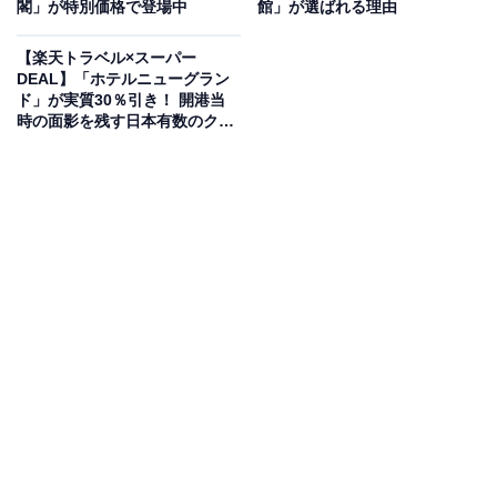
閣」が特別価格で登場中
館」が選ばれる理由
【楽天トラベル×スーパー
DEAL】「ホテルニューグラン
ド」が実質30％引き！ 開港当
この宿泊施設のおすすめポイントは？
時の面影を残す日本有数のクラ
シックホテル【2月4日】
筑後川と耳納連山の絶景を望む「原鶴の舞」は、全13室
すべてが源泉掛け流しの温泉付き特別室という贅沢な宿
です。11種類の多彩なしつらえの客室で、「ダブル美人
の湯」として知られる名湯を完全プライベートな空間で
好きなだけ堪能できます。夕食は地元・朝倉の旬の食材
に加え、メインに宮崎産A5黒毛和牛フィレステーキが登
場する豪華な地産会席が魅力です。
宿泊者からは「お料理は夕食も朝食も素晴らしく、とて
もおいしく頂きました」「お風呂は泉質が良く、好きな
時間に気兼ねなく入れるのが良かった」という声があが