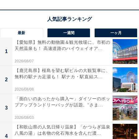
っています。誰にも邪魔されずに源泉を独り占めしたい
人や、九州の高級食材を静かな個室空間でゆっくり味わ
いたい人におすすめの宿です。
最新
一週間
一ヶ月
【愛知県】無料の動物園＆観光牧場に、市初の
天然温泉も！ 高速道路のハイウェイオア...
1
2026/08/07
【鹿児島県】桜島を望む駅ビルの大観覧車に、
無料の駅ナカ足湯も！ 駅ナカ・駅直結ス...
2
2026/08/08
「面白いのあったから購入〜」ダイソーのポッ
プアップランドリーバッグが話題。“さま...
3
2026/08/03
【和歌山県の人気日帰り温泉】「かつらぎ温泉
八風の湯」は名物の化石海水を含んだ濃...
楽天トラベルの「クーポン祭」とは？
4