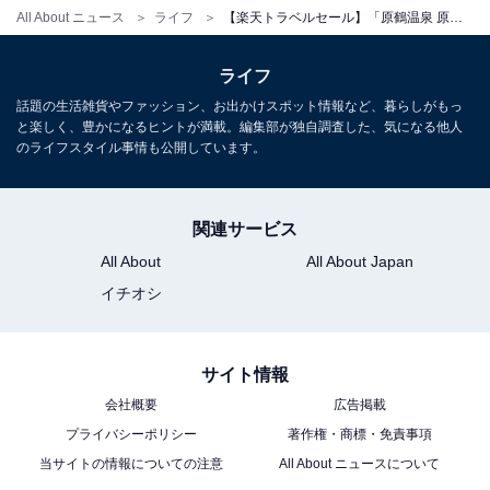
All About ニュース
ライフ
【楽天トラベルセール】「原鶴温泉 原鶴の舞」が今だけ特別価格に！ 全13室すべてが源泉掛け流しの温泉付き【2月5日】
ライフ
話題の生活雑貨やファッション、お出かけスポット情報など、暮らしがもっ
と楽しく、豊かになるヒントが満載。編集部が独自調査した、気になる他人
のライフスタイル事情も公開しています。
関連サービス
All About
All About Japan
イチオシ
サイト情報
会社概要
広告掲載
プライバシーポリシー
著作権・商標・免責事項
当サイトの情報についての注意
All About ニュースについて