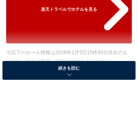
楽天トラベルでホテルを見る
※以下のセール情報は2026年2月5日15時30分現在のも
のです。料金の変更、満室の場合もあります。
続きを読む
※本記事で紹介している商品の購入やサービスの利用により、売上の一部が
オールアバウトに還元されることがあります。
「原鶴温泉 原鶴の舞」が500円オフで登場！