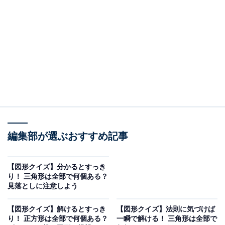
三角形は何個ある？
図の中をじっくり見て、隠れている三角形の総数を数え
てみましょう。
ヒント：最小の三角形を数えたら、次は2つのパーツを
合わせた「正方形の4分の1サイズ」、最後に4つのパー
編集部が選ぶおすすめ記事
ツを合わせた「正方形の半分サイズ」という順に探して
みてください！
【図形クイズ】分かるとすっき
り！ 三角形は全部で何個ある？
見落としに注意しよう
次ページ
正解を見る
【図形クイズ】解けるとすっき
【図形クイズ】法則に気づけば
り！ 正方形は全部で何個ある？
一瞬で解ける！ 三角形は全部で