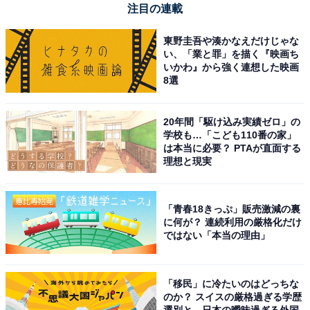
注目の連載
東野圭吾や湊かなえだけじゃな
い、「業と罪」を描く『映画ち
いかわ』から強く連想した映画
8選
20年間「駆け込み実績ゼロ」の
学校も…「こども110番の家」
は本当に必要？ PTAが直面する
理想と現実
「青春18きっぷ」販売激減の裏
に何が？ 連続利用の厳格化だけ
ではない「本当の理由」
「移民」に冷たいのはどっちな
のか？ スイスの厳格過ぎる学歴
選別と、日本の曖昧過ぎる外国