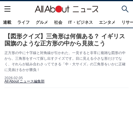
連載
ライフ
グルメ
社会
IT・ビジネス
エンタメ
リサ
【図形クイズ】三角形は何個ある？ イギリス
国旗のような正方形の中から見抜こう
正方形の中に十字線と対角線が引かれた、一見すると非常に複雑な図形の中
から、三角形をすべて探し出すクイズです。目に見える小さな形だけでな
く、それらが組み合わさってできる「中・大サイズ」の三角形をいかに正確
に見抜けるかが勝負！
2026.02.05
All About ニュース編集部