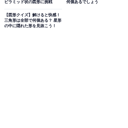
ピラミッド状の図形に挑戦
何個あるでしょう
【図形クイズ】解けると快感！
三角形は全部で何個ある？ 星形
の中に隠れた形を見抜こう！
こちらもおすすめ
【図形クイズ】四角形は全部で何個ある？ シン
プルだけど意外と見落とすかも