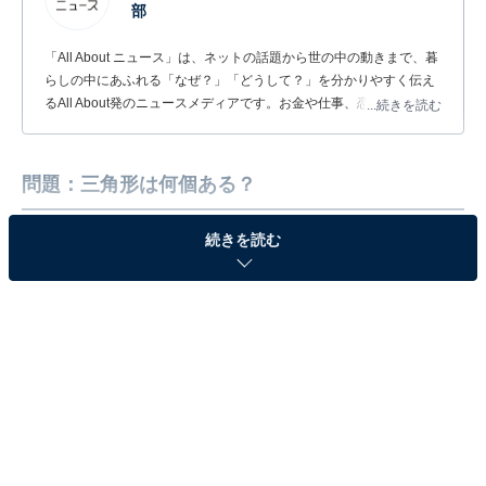
部
「All About ニュース」は、ネットの話題から世の中の動きまで、暮
らしの中にあふれる「なぜ？」「どうして？」を分かりやすく伝え
るAll About発のニュースメディアです。お金や仕事、恋愛、ITに関
...続きを読む
する疑問に対して専門家が分かりやすく回答するほか、エンタメ情
報やSNSで話題のトピックスを紹介しています。
問題：三角形は何個ある？
続きを読む