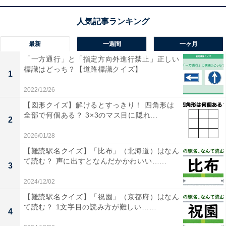
最新
一週間
一ヶ月
「一方通行」と「指定方向外進行禁止」正しい
1
2
標識はどっち？【道路標識クイズ】
1
2022/12/26
【図形クイズ】解けるとすっきり！ 四角形は
全部で何個ある？ 3×3のマス目に隠れ...
2
2026/01/28
【難読駅名クイズ】「比布」（北海道）はなん
て読む？ 声に出すとなんだかかわいい…...
3
2024/12/02
【難読駅名クイズ】「祝園」（京都府）はなん
て読む？ 1文字目の読み方が難しい……
4