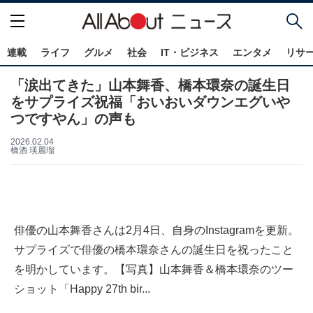
連載
ライフ
グルメ
社会
IT・ビジネス
エンタメ
リサ
「涙出てきた」山本舞香、橋本環奈の誕生日
をサプライズ祝福「おいおいダウンエグいや
つですやん」の声も
2026.02.04
橋酒 瑛麗瑠
俳優の山本舞香さんは2月4日、自身のInstagramを更新。
サプライズで俳優の橋本環奈さんの誕生日を祝ったこと
を明かしています。【写真】山本舞香＆橋本環奈のツー
ショット「Happy 27th bir...