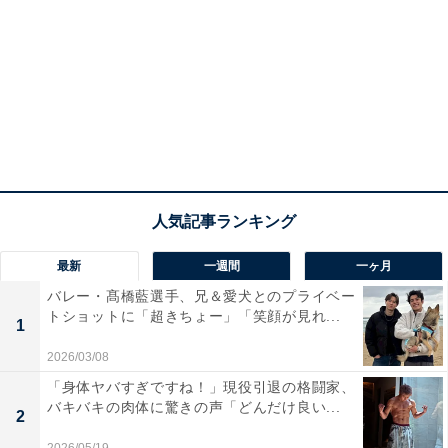
最新
一週間
一ヶ月
バレー・髙橋藍選手、兄＆愛犬とのプライベー
トショットに「超きちょー」「笑顔が見れ...
1
2026/03/08
「身体ヤバすぎですね！」現役引退の格闘家、
バキバキの肉体に驚きの声「どんだけ良い...
2