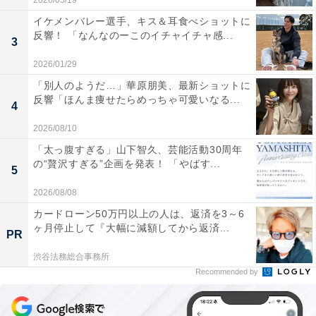
2026/05/19
イケメンバレー選手、キス＆耳食べショットに
反響！ 「なんなのーこのイチャイチャ感...
3
2026/01/29
「別人のようだ…」華原朋美、最新ショットに
反響「ほんま痩せたらめっちゃ可愛いなる...
4
2026/08/10
「太っ腹すぎる」山下智久、芸能活動30周年
の“贅沢すぎる”企画を発表！ 「やばす...
5
2026/08/08
カードローン50万円以上の人は、返済を3～6
ヶ月停止して『大幅に減額してから返済...
PR
渋谷法務総合事務所
Recommended by