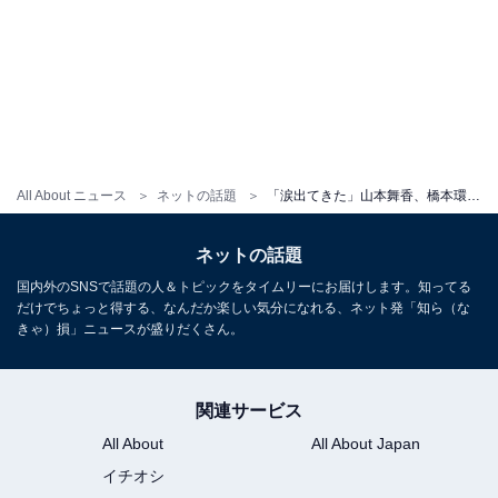
All About ニュース
ネットの話題
「涙出てきた」山本舞香、橋本環奈の誕生日をサプライズ祝福「おいおいダウンエグいやつですやん」の声も
ネットの話題
国内外のSNSで話題の人＆トピックをタイムリーにお届けします。知ってる
だけでちょっと得する、なんだか楽しい気分になれる、ネット発「知ら（な
きゃ）損」ニュースが盛りだくさん。
関連サービス
All About
All About Japan
イチオシ