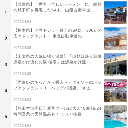
【兵庫県】「世界一忙しいラーメン」に、龍野
の城下町を再現したSAも。山陽自動車道...
1
2026/08/04
【栃木県】アウトレット近くのSAに、600㎡の
広々ドッグランも！ 東北自動車道の...
2
2026/08/05
【山梨県の人気日帰り温泉】「山梨日帰り温泉
源泉かけ流しの湯 桜湯」は源泉かけ流...
3
2026/08/05
「面白いのあったから購入〜」ダイソーのポッ
プアップランドリーバッグが話題。“さま...
4
2026/08/03
【羽田空港周辺】夏季プールは大人450円＆24
時間営業の天然温泉も！ コスパ抜群...
5
2026/08/04