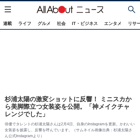
連載
ライフ
グルメ
社会
IT・ビジネス
エンタメ
リサ
杉浦太陽の激変ショットに反響！ ミニスカか
ら美脚際立つ女装姿を公開。「神メイクチャ
レンジでした」
俳優でタレントの杉浦太陽さんは2月4日、自身のInstagramを更新。かわいい
女装姿を披露し、反響を呼んでいます。（サムネイル画像出典：杉浦太陽さ
ん公式Instagramより）