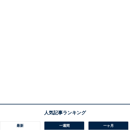
最新
一週間
一ヶ月