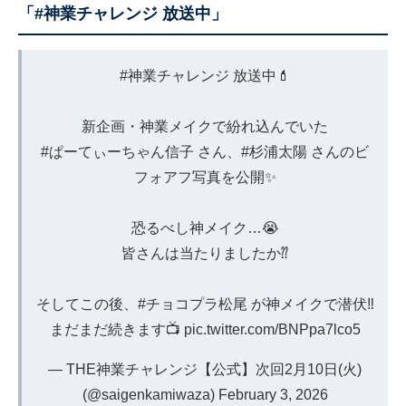
「#神業チャレンジ 放送中」
#神業チャレンジ
放送中💄
新企画・神業メイクで紛れ込んでいた
#ぱーてぃーちゃん信子
さん、
#杉浦太陽
さんのビ
フォアフ写真を公開✨
恐るべし神メイク…😭
皆さんは当たりましたか⁇
そしてこの後、
#チョコプラ松尾
が神メイクで潜伏‼️
まだまだ続きます📺
pic.twitter.com/BNPpa7lco5
— THE神業チャレンジ【公式】次回2月10日(火)
(@saigenkamiwaza)
February 3, 2026