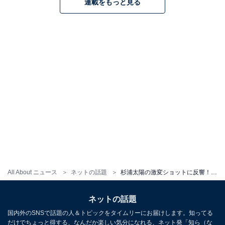
連載をもっと見る
All About ニュース
ネットの話題
杉浦太陽の激変ショットに反響！ ミニスカから美脚際立つ女装姿を公開。「神メイクチャレンジでした」
ネットの話題
国内外のSNSで話題の人＆トピックをタイムリーにお届けします。知ってる
だけでちょっと得する、なんだか楽しい気分になれる、ネット発「知ら（な