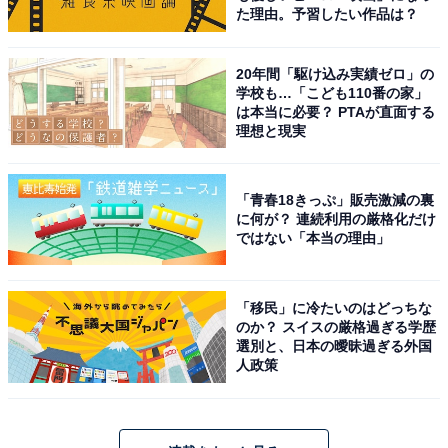
た理由。予習したい作品は？
20年間「駆け込み実績ゼロ」の
学校も…「こども110番の家」
は本当に必要？ PTAが直面する
理想と現実
「青春18きっぷ」販売激減の裏
に何が？ 連続利用の厳格化だけ
ではない「本当の理由」
「移民」に冷たいのはどっちな
のか？ スイスの厳格過ぎる学歴
選別と、日本の曖昧過ぎる外国
人政策