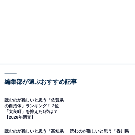
＞8位までの全ランキング結果を見る
この記事の執筆者：
綾乃岬
All About・All About ニュースの編集者。神奈川県出身。青山学院大
学で英語を専攻し、英語系のサークルにも所属。オールアバウトに
新卒で入社した後、主にAll About・All About ニュースでの企画編集
...続きを読む
を行う。現在はライフスタイル・カルチャー・エンタメなどを中心
に企画編集を担当。とある男性アイドルのファン歴は10年以上。
調査概要
編集部が選ぶおすすめ記事
調査期間：2026年1月28日
調査方法：インターネット調査
読むのが難しいと思う「佐賀県
の自治体」ランキング！ 2位
調査対象：全国20〜60代の男女250人
「太良町」を抑えた1位は？
【2026年調査】
※本調査は全国250人を対象に実施したもので、結
読むのが難しいと思う「高知県
読むのが難しいと思う「香川県
果は回答者の意見を集計したものであり、全体の意