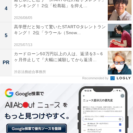
ランキング！ 2位「松島聡」を抑え...
4
第1位は牟岐町（むぎちょう）でした。徳島県南東部の
海岸線に位置し、室戸阿南海岸国定公園の一部をなす美
2026/08/05
しい海が特徴です。世界最大級のハマサンゴ「千年サン
高学歴だと知って驚いたSTARTOタレントラン
キング！ 2位「ラウール（Snow...
ゴ」が見られるダイビングスポットとしても有名。「牟
5
岐」という漢字の組み合わせが難読の決め手となりまし
2025/07/13
た。
カードローン50万円以上の人は、返済を3～6
ヶ月停止して『大幅に減額してから返済...
PR
回答者からは「どう読めばいいのか見当もつかない」
渋谷法務総合事務所
（40代男性／兵庫県）、「見た瞬間にパッと頭に思い浮
Recommended by
かばなかったため」（40代女性／兵庫県）、「教えても
らったらなるほどと思える漢字ですが、必ずと言ってい
いほど読み方が分からなくなります」（30代女性／山口
県）といった声が集まりました。
※回答者からのコメントは原文ママです