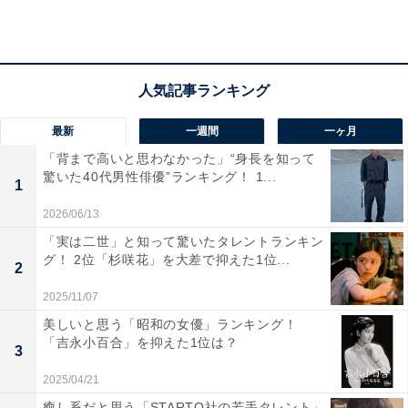
ったからです」（20代男性／東京都）といった声が集ま
りました。
最新
一週間
一ヶ月
「背まで高いと思わなかった」“身長を知って
驚いた40代男性俳優”ランキング！ 1...
1
2026/06/13
「実は二世」と知って驚いたタレントランキン
グ！ 2位「杉咲花」を大差で抑えた1位...
2
2025/11/07
美しいと思う「昭和の女優」ランキング！
「吉永小百合」を抑えた1位は？
3
2025/04/21
1位：牟岐町／109票
癒し系だと思う「STARTO社の若手タレント」