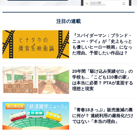
※記事内容は執筆時点のものです。最新の内容をご確認
ください
注目の連載
『スパイダーマン：ブランド・
次ページ
8位までのランキング結果を見る
ニュー・デイ』が「史上もっと
も優しいヒーロー映画」になっ
た理由。予習したい作品は？
20年間「駆け込み実績ゼロ」の
学校も…「こども110番の家」
は本当に必要？ PTAが直面する
理想と現実
「青春18きっぷ」販売激減の裏
に何が？ 連続利用の厳格化だけ
ではない「本当の理由」