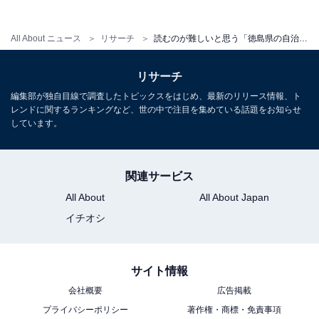
All About ニュース
リサーチ
読むのが難しいと思う「徳島県の自治体」ランキング！ 2位「佐那河内村」を抑えた1位は？【2026年調査】
リサーチ
編集部が独自目線で調査したトピックスをはじめ、最新のリリース情報、ト
レンドに関するランキングなど、世の中で注目を集めている話題をお知らせ
しています。
関連サービス
All About
All About Japan
イチオシ
サイト情報
会社概要
広告掲載
プライバシーポリシー
著作権・商標・免責事項