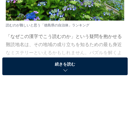
読むのが難しいと思う「徳島県の自治体」ランキング
「なぜこの漢字でこう読むのか」という疑問を抱かせる
難読地名は、その地域の成り立ちを知るための最も身近
なミステリーといえるかもしれません。パズルを解くよ
うな感覚で読み方を推測してみても、正解を知ればその
続きを読む
意外性に驚かされるケースが少なくありません。
All About ニュース編集部では、2026年1月28日の期間、
全国20〜60代の男女250人を対象に、自治体に関するア
ンケートを実施しました。その中から、読むのが難しい
と思う「徳島県の自治体」ランキングの結果をご紹介し
ます。