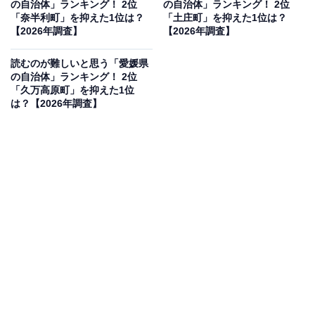
の自治体」ランキング！ 2位
の自治体」ランキング！ 2位
見を断定的に示すものではありません
「奈半利町」を抑えた1位は？
「土庄町」を抑えた1位は？
【2026年調査】
【2026年調査】
読むのが難しいと思う「愛媛県
の自治体」ランキング！ 2位
2位：佐那河内村／88票
「久万高原町」を抑えた1位
は？【2026年調査】
徳島県で唯一の村である佐那河内村（さなごうちそ
ん）。県庁所在地の徳島市に隣接しながらも、深い山々
に囲まれた原風景が残る地域です。ブランド苺の「さく
らももいちご」の産地として知られ、昼夜の寒暖差が大
きいという山間高地ならではの気候を生かした農業が盛
ん。5文字という長さも相まって難読と感じる人が多か
ったようです。
回答者からは「聞いたことがなかったため」（40代男性
／愛知県）、「やや長めの地名で難しそうに感じるから
です」（30代女性／宮城県）、「聞いたことない地名だ