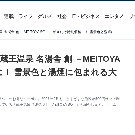
連載
ライフ
グルメ
社会
IT・ビジネス
エンタメ
リ
【楽天トラベルセール】「蔵王温泉 名湯舎 創 －MEITOYA SO－」が今だけ特別価格に！ 雪景色と湯煙に包まれる大人の湯宿【2月7日】
温泉 名湯舎 創 －MEITOYA
に！ 雪景色と湯煙に包まれる大
ルのお得なクーポン。2026年2月も、さまざまな施設が500円オフで利
る「蔵王温泉 名湯舎 創 －MEITOYA SO－」を紹介します。（サムネ