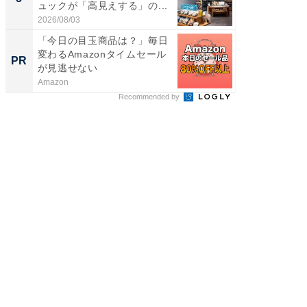
ュックが「高見えする」の...
は和の
が...
2026/08/03
2026/08/0
「今日の目玉商品は？」毎日
シェア別荘
変わるAmazonタイムセール
wners
PR
PR
が見逃せない
Amazon
COCO VIL
Recommended by