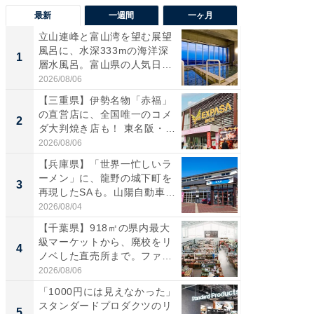
最新
一週間
一ヶ月
立山連峰と富山湾を望む展望
【兵庫
風呂に、水深333mの海洋深
ーメン
1
1
層水風呂。富山県の人気日
再現した
帰...
道...
2026/08/06
2026/08/0
【三重県】伊勢名物「赤福」
【三重
の直営店に、全国唯一のコメ
「鈴鹿天
2
2
ダ大判焼き店も！ 東名阪・
は100
伊...
2026/08/06
2026/08/0
【兵庫県】「世界一忙しいラ
ステラ
ーメン」に、龍野の城下町を
詰め放題
3
3
再現したSAも。山陽自動車
00円で「
道...
2026/08/04
2026/08/0
【千葉県】918㎡の県内最大
「ミニオ
級マーケットから、廃校をリ
ッグ！ 
4
4
ノベした直売所まで。ファ
ど、夏限
ー...
2026/08/06
2026/08/0
「1000円には見えなかった」
【埼玉
スタンダードプロダクツのリ
「行田天
5
5