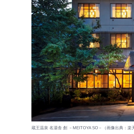
蔵王温泉 名湯舎 創 －MEITOYA SO－（画像出典：