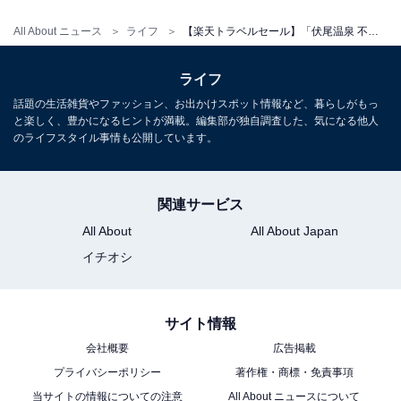
All About ニュース
ライフ
【楽天トラベルセール】「伏尾温泉 不死王閣」が今だけ特別価格に！ 渓流沿いの露天風呂で味わう静寂の湯時間【2月3日】
ライフ
話題の生活雑貨やファッション、お出かけスポット情報など、暮らしがもっ
と楽しく、豊かになるヒントが満載。編集部が独自調査した、気になる他人
のライフスタイル事情も公開しています。
関連サービス
All About
All About Japan
イチオシ
サイト情報
会社概要
広告掲載
プライバシーポリシー
著作権・商標・免責事項
当サイトの情報についての注意
All About ニュースについて