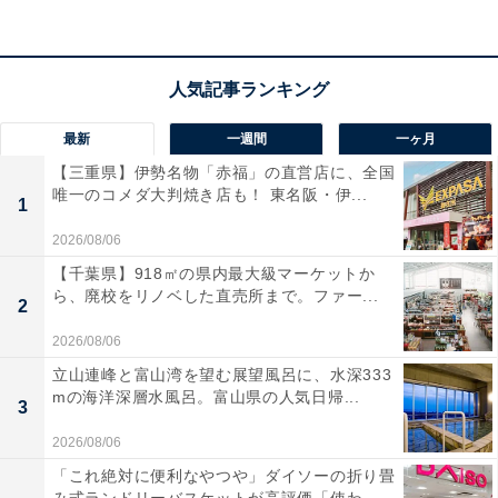
旅行を楽しみたい3世代での家族旅行や、マタニティ旅
を計画している人におすすめの宿です。
最新
一週間
一ヶ月
【三重県】伊勢名物「赤福」の直営店に、全国
唯一のコメダ大判焼き店も！ 東名阪・伊...
1
2026/08/06
【千葉県】918㎡の県内最大級マーケットか
ら、廃校をリノベした直売所まで。ファー...
2
2026/08/06
立山連峰と富山湾を望む展望風呂に、水深333
mの海洋深層水風呂。富山県の人気日帰...
3
2026/08/06
楽天トラベルの「クーポン祭」とは？
「これ絶対に便利なやつや」ダイソーの折り畳