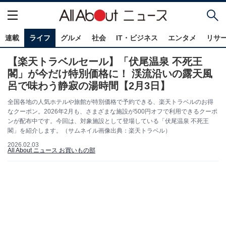
連載
ライフ
グルメ
社会
IT・ビジネス
エンタメ
リサ
【楽天トラベルセール】「伏尾温泉 不死王
閣」が今だけ特別価格に！ 渓流沿いの露天風
呂で味わう静寂の湯時間【2月3日】
全国各地の人気ホテルや旅館が特別価格で予約できる、楽天トラベルのお得
なクーポン。2026年2月も、さまざまな施設が500円オフで利用できるクーポ
ンが配布中です。今回は、対象施設として登場している「伏尾温泉 不死王
閣」を紹介します。（サムネイル画像出典：楽天トラベル）
2026.02.03
All About ニュース お買いもの部