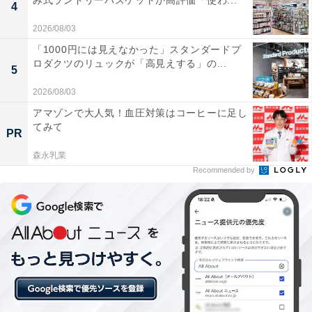
み式ランドリーバスケットが高評価「使わ...
4
楽天トラベルでは、定期的に「クーポン祭」を開催。人
気の宿やホテルを対象に、宿泊予約で使えるお得な割引
2026/08/03
クーポンを配布します。
「1000円には見えなかった」スタンダードプ
ロダクツのリュックが「高見えする」の...
5
クーポンは、国内宿泊や海外ツアー、レンタカーなど、
2026/08/03
さまざまな旅行商品で利用可能。複数のクーポンを組み
アマゾンで大人気！血圧対策はコーヒーに足し
合わせて、さらに割引率をアップできる場合もありま
てみて
PR
す。賢く旅の計画を立てて、お得に旅行を楽しみましょ
森永乳業
う。
Recommended by
楽天トラベルでクーポン祭を見る