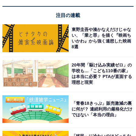
※掲載されている情報は記事公開時のものです。あらか
注目の連載
じめご了承ください。また、記事中の宿泊プランを予約
東野圭吾や湊かなえだけじゃな
すると、売上の一部がオールアバウトに還元されること
い、「業と罪」を描く『映画ち
があります。
いかわ』から強く連想した映画
8選
この記事の執筆者：
All About ニュース お買
20年間「駆け込み実績ゼロ」の
いもの部
学校も…「こども110番の家」
は本当に必要？ PTAが直面する
Amazonのセール商品から売れ筋ランキングまで、毎日のお買いも
理想と現実
のがもっと楽しく、もっとお得になる情報をお届け。編集部員によ
る独自レビューなど、ここでしか手に入らない情報も満載です。
...続きを読む
「青春18きっぷ」販売激減の裏
に何が？ 連続利用の厳格化だけ
ではない「本当の理由」
こちらもおすすめ
【楽天トラベルセール】「湯田温泉 西の雅 常
盤」が特別価格で登場中
「移民」に冷たいのはどっちな