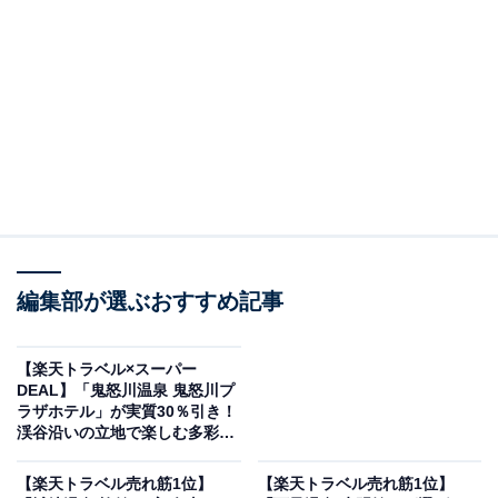
伏尾温泉 不死王閣（画像出典：楽天トラベル）
編集部が選ぶおすすめ記事
「伏尾温泉 不死王閣」は現在特別価格で宿泊可能です。
【楽天トラベル×スーパー
DEAL】「鬼怒川温泉 鬼怒川プ
ラザホテル」が実質30％引き！
渓谷沿いの立地で楽しむ多彩な
湯処【2月3日】
楽天トラベルでホテルを見る
【楽天トラベル売れ筋1位】
【楽天トラベル売れ筋1位】