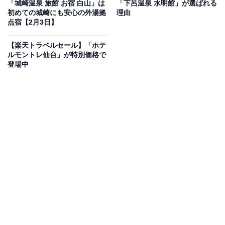
「城崎温泉 旅館 お宿 白山」は
「下呂温泉 水明館」が選ばれる
初めての城崎にも安心の外湯拠
理由
点宿【2月3日】
【楽天トラベルセール】「ホテ
この宿泊施設のおすすめポイントは？
ルモントレ仙台」が特別価格で
登場中
大阪市内からわずか30分という好立地にありながら、豊
かな自然に囲まれた「伏尾温泉 不死王閣」。大阪観光の
後に天然温泉でリフレッシュできる、身近な癒やしの空
間です。趣の異なる4つのタイプがある「露天風呂付客
室」は、マッサージチェアも完備した上質な造りが特
徴。専用の露天風呂は温水を利用しており、妊婦の方や
小さなお子様も安心して入浴できます。
宿泊者からは「静かで風情のある温泉旅館」「わんこの
備品も色々と備えられていて、安心して過ごせました」
という声があがっています。移動の負担を減らして温泉