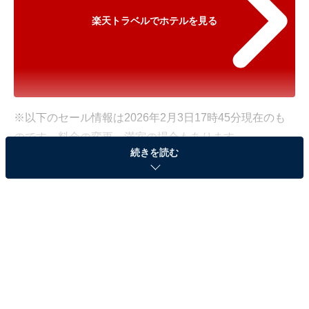
楽天トラベルでホテルを見る
※以下のセール情報は2026年2月3日17時45分現在のも
のです。料金の変更、満室の場合もあります。
続きを読む
※本記事で紹介している商品の購入やサービスの利用により、売上の一部が
オールアバウトに還元されることがあります。
「伏尾温泉 不死王閣」が500円オフで登場！