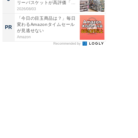
リーバスケットが高評価「使
層水風
わ...
帰...
2026/08/03
2026/08/0
「今日の目玉商品は？」毎日
音楽シー
変わるAmazonタイムセール
史、こ
PR
PR
が見逃せない
みて
Amazon
Marshall 
Recommended by