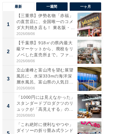
最新
一週間
一ヶ月
【三重県】伊勢名物「赤福」
【兵庫
の直営店に、全国唯一のコメ
ーメン
1
1
ダ大判焼き店も！ 東名阪・
再現した
伊...
道...
2026/08/06
2026/08/0
【千葉県】918㎡の県内最大
【三重
級マーケットから、廃校をリ
の直営
2
2
ノベした直売所まで。ファ
ダ大判焼
ー...
伊...
2026/08/06
2026/08/0
立山連峰と富山湾を望む展望
【千葉県
風呂に、水深333mの海洋深
級マー
3
3
層水風呂。富山県の人気日
ノベし
帰...
ー...
2026/08/06
2026/08/0
「1000円には見えなかった」
ステラ
スタンダードプロダクツのリ
詰め放題
4
4
ュックが「高見えする」の...
00円で「
2026/08/03
2026/08/0
「これ絶対に便利なやつや」
立山連
ダイソーの折り畳み式ランド
風呂に、
5
5