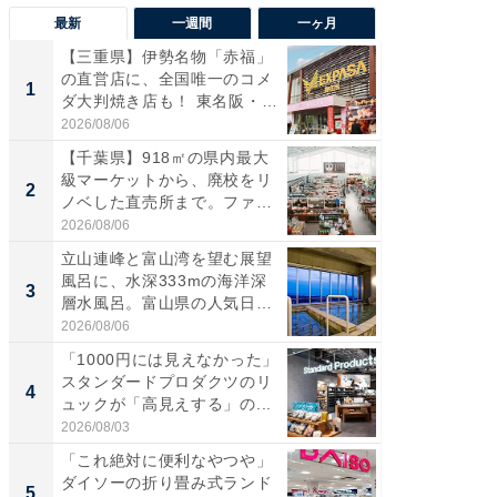
最新
一週間
一ヶ月
【三重県】伊勢名物「赤福」
【兵庫
の直営店に、全国唯一のコメ
ーメン
1
1
ダ大判焼き店も！ 東名阪・
再現した
伊...
道...
2026/08/06
2026/08/0
【千葉県】918㎡の県内最大
【三重
級マーケットから、廃校をリ
の直営
2
2
ノベした直売所まで。ファ
ダ大判焼
ー...
伊...
2026/08/06
2026/08/0
立山連峰と富山湾を望む展望
【千葉県
風呂に、水深333mの海洋深
級マー
3
3
層水風呂。富山県の人気日
ノベし
帰...
ー...
2026/08/06
2026/08/0
「1000円には見えなかった」
ステラ
スタンダードプロダクツのリ
詰め放題
4
4
ュックが「高見えする」の...
00円で「
2026/08/03
2026/08/0
「これ絶対に便利なやつや」
立山連
ダイソーの折り畳み式ランド
風呂に、
5
5