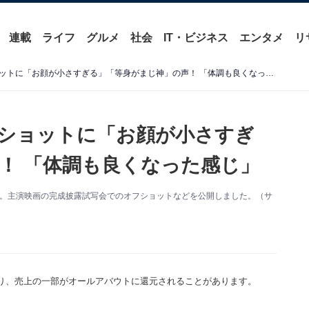
連載
ライフ
グルメ
社会
IT・ビジネス
エンタメ
リ
佐久間大介、白スーツ全身ショットに「お顔が小さすぎる」「等身がまじ神」の声！ 「体調も良くなった感じ」
ショットに「お顔が小さすぎ
！ 「体調も良くなった感じ」
amを更新。主演映画の完成披露試写会でのオフショットなどを公開しました。（サ
り、売上の一部がオールアバウトに還元されることがあります。