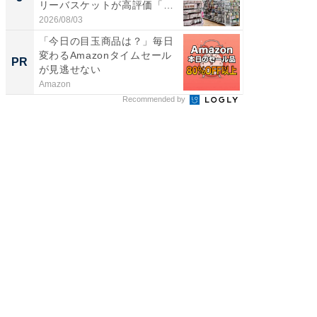
リーバスケットが高評価「使
層水風
わ...
帰...
2026/08/03
2026/08/0
「今日の目玉商品は？」毎日
アクセ
変わるAmazonタイムセール
「知識
PR
PR
が見逃せない
する視
Amazon
アクセン
Recommended by