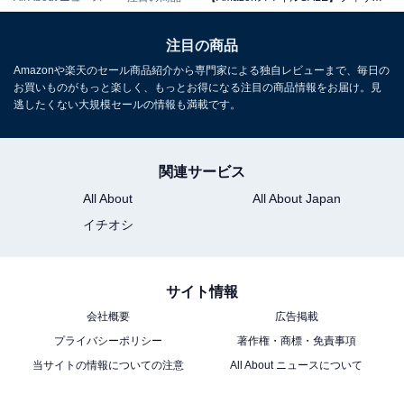
フィリップス「S7882/51」
注目の商品
Amazonや楽天のセール商品紹介から専門家による独自レビューまで、毎日の
お買いものがもっと楽しく、もっとお得になる注目の商品情報をお届け。見
逃したくない大規模セールの情報も満載です。
関連サービス
フィリップス 電動シェーバー 7000シリーズ 密着して剃れ
All About
All About Japan
る
イチオシ
Amazonで見る
サイト情報
フィリップス「S9696/50」
会社概要
広告掲載
プライバシーポリシー
著作権・商標・免責事項
当サイトの情報についての注意
All About ニュースについて