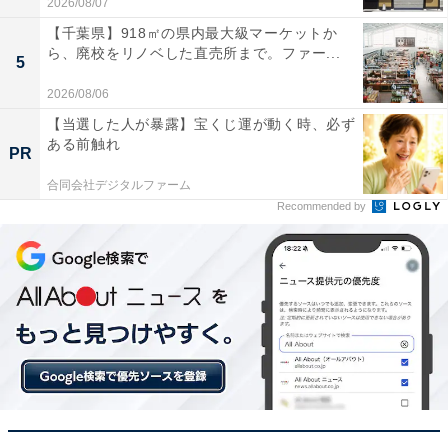
2026/08/07
【千葉県】918㎡の県内最大級マーケットか
ら、廃校をリノベした直売所まで。ファー...
5
2026/08/06
【当選した人が暴露】宝くじ運が動く時、必ず
ある前触れ
PR
合同会社デジタルファーム
Recommended by
【今日チェックしたい】フィリップスの人気商品5
選
フィリップス「S9696/31」