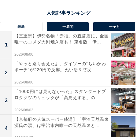
効率よくヒゲを剃り落とします。自立する設計なので洗
面所でも場所を取らず、スッキリ置けるのが嬉しいです
よね。防水仕様でお風呂剃りもOK。使用後はワンタッチ
最新
一週間
一ヶ月
でヘッドを開けてサッと水洗いできるので、常に清潔を
【三重県】伊勢名物「赤福」の直営店に、全国
保てます。USB充電対応で、どこでも使いやすい一台で
唯一のコメダ大判焼き店も！ 東名阪・伊...
1
す！
2026/08/06
「やっと巡り会えたよ」ダイソーの“ちいかわ
ユーザーからは「肌への刺激が少なく快適」「動作音が
ポーチ”が220円で反響。ぬい活＆防災...
2
静か」と、その優しさが支持されています。一方で、
2026/08/06
「深剃りには少し時間がかかる」という声も。朝の時間
「1000円には見えなかった」スタンダードプ
を快適にしたい人や、肌荒れを気にせず毎日剃りたい人
ロダクツのリュックが「高見えする」の...
3
には、おすすめの商品といえそうです。
2026/08/03
【京都府の人気スーパー銭湯】「宇治天然温泉
源氏の湯」は宇治市内唯一の天然温泉と...
4