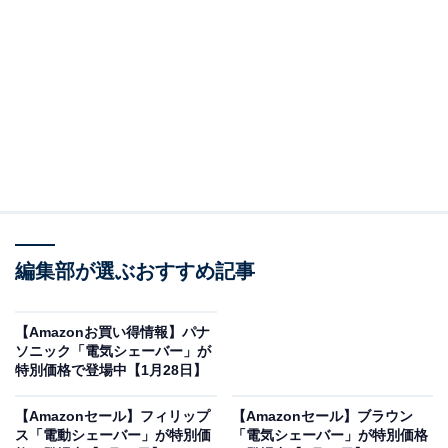
Amazonで商品を見る
※以下のセール情報は2026年2月2日20時現在のもので
す。値段の変更、売り切れの場合もあります。
編集部が選ぶおすすめ記事
※本記事で紹介している商品の購入やサービスの利用により、売上の一部が
オールアバウトに還元されることがあります。
【Amazonお買い得情報】パナ
フィリップスの「電動シェーバー」が“今だけ”の
ソニック「電気シェーバー」が
限定価格に！ 45％オフで登場
特別価格で登場中【1月28日】
【Amazonセール】フィリップ
【Amazonセール】ブラウン
ス「電動シェーバー」が特別価
「電気シェーバー」が特別価格