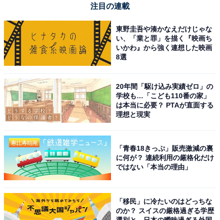
注目の連載
東野圭吾や湊かなえだけじゃな
い、「業と罪」を描く『映画ち
フィリップス 電動シェーバー 9000シリーズ なめらかに深
いかわ』から強く連想した映画
剃り
8選
Amazonで見る
20年間「駆け込み実績ゼロ」の
学校も…「こども110番の家」
フィリップス「S5445/03」
は本当に必要？ PTAが直面する
理想と現実
「青春18きっぷ」販売激減の裏
に何が？ 連続利用の厳格化だけ
ではない「本当の理由」
【肌にやさしい】フィリップス 電動シェーバー 5000シリ
「移民」に冷たいのはどっちな
ーズ 電動 髭剃り メンズ (27枚刃・回転式・お風呂剃り&
のか？ スイスの厳格過ぎる学歴
丸洗い可) S5445/03 ブラック 【Amazon.co.jp限定】
選別と、日本の曖昧過ぎる外国