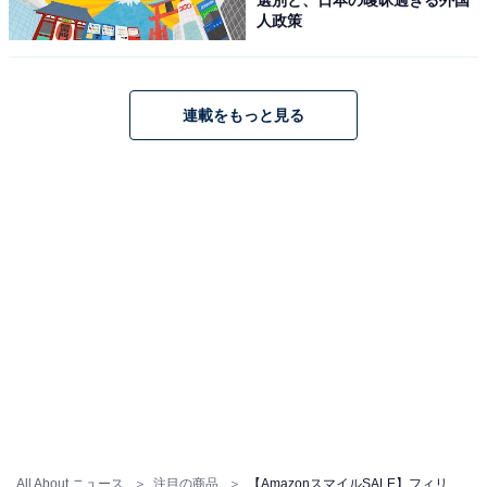
人政策
Amazonで見る
連載をもっと見る
フィリップス「X3001/00」
【肌にやさしい】フィリップス 電動シェーバー 3000Xシ
リーズ 電動 髭剃り メンズ (27枚刃・回転式・IPX7防水仕
様＆本体丸洗い可能・ポップアップトリマー付き)
X3001/00 ブラック 【Amazon.co.jp限定】
Amazonで見る
All About ニュース
注目の商品
【AmazonスマイルSALE】フィリップス「電動シェーバー」が特別価格で登場中【2月2日】