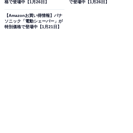
格で登場中【1月26日】
で登場中【1月26日】
【Amazonお買い得情報】パナ
ソニック「電動シェーバー」が
特別価格で登場中【1月21日】
フィリップス 電動シェーバー 5000シリーズ やさしく剃れ
る
Amazonで見る
フィリップスの電動シェーバー「X5007/00」は現在45％
オフの特別価格・税込8480円で販売中。タイムセールの
終了時期は明らかにされておらず、
在庫がなくなり次第
終了する可能性もあります
。
この商品のおすすめポイントは？
360度可動するフレックスヘッドが顔の凹凸にピタッと
密着。肌への負担を抑えつつ、27枚のパワーカット刃が