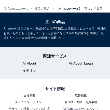
ブラウン「72-C1500s」
All About ニュース
注目の商品
【Amazonセール】ブラウン「電気シェーバー」が特別価格で登場中【1月26日】
注目の商品
Amazonや楽天のセール商品紹介から専門家による独自レビューまで、毎日の
お買いものがもっと楽しく、もっとお得になる注目の商品情報をお届け。見
逃したくない大規模セールの情報も満載です。
ブラウン 電気シェーバー シリーズ7 電動 髭剃り メンズ
関連サービス
【Amazon.co.jp限定】 72-C1500s ヒゲトリマー チタニ
All About
All About Japan
ウムゴールド
イチオシ
Amazonで見る
サイト情報
ブラウン「XT5300-b」
会社概要
広告掲載
プライバシーポリシー
著作権・商標・免責事項
当サイトの情報についての注意
All About ニュースについて