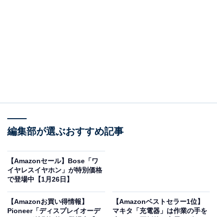
※以下のセール情報は1月26日20時現在のものです。値
段の変更、売り切れの場合もあります。
※本記事で紹介している商品の購入やサービスの利用により、売上の一部が
オールアバウトに還元されることがあります。
ブラウンの「電気シェーバー」が“今だけ”の限定
編集部が選ぶおすすめ記事
価格に！ 30％オフで登場
【Amazonセール】Bose「ワ
イヤレスイヤホン」が特別価格
で登場中【1月26日】
【Amazonお買い得情報】
【Amazonベストセラー1位】
Pioneer「ディスプレイオーデ
マキタ「充電器」は作業の手を