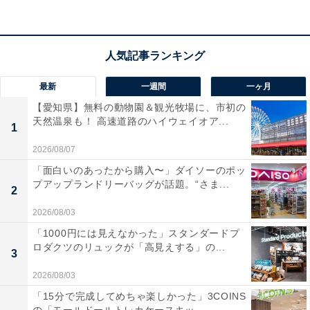
ウン独自のディープキャッチ網刃が、短いヒゲも根元か
ら捉えて逃しません。
本体を外さずにヒゲくずを洗い流
せる「イージークリーン機能」を搭載
しており、忙しい
朝のメンテナンスが驚くほどスムーズになります。付属
のキワゾリトリマーを使えば、もみあげの整えも自由自
最新
一週間
一ヶ月
在。100％防水設計なので、お風呂剃りにも対応してい
【愛知県】無料の動物園＆観光牧場に、市初の
るのがうれしいですね。
天然温泉も！ 高速道路のハイウェイオア...
1
2026/08/07
ユーザーからは「とにかく手入れが楽で助かる」「肌へ
「面白いのあったから購入〜」ダイソーのポッ
のあたりがソフト」と評判です。一方で、「深剃り具合
プアップランドリーバッグが話題。“さま...
2
は上位モデルに一歩譲る」といった声も。日々のシェー
2026/08/03
ビングを時短したい人や、清潔感を常にキープしたい人
には、おすすめの商品といえそうです。
「1000円には見えなかった」スタンダードプ
ロダクツのリュックが「高見えする」の...
3
2026/08/03
「15分で完成してめちゃ楽しかった」3COINS