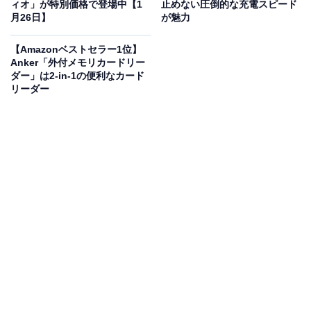
ィオ」が特別価格で登場中【1
止めない圧倒的な充電スピード
月26日】
が魅力
【Amazonベストセラー1位】
Anker「外付メモリカードリー
ブラウン 電気シェーバー シリーズ5 電動 髭剃り メンズ
ダー」は2-in-1の便利なカード
【Amazon.co.jp限定】 51-M1200s-V ミント キワゾリト
リーダー
リマー 防水設計 充電式 コードレス ディープキャッチ網刃
Amazonで見る
ブラウンの電気シェーバー「シリーズ5 51-M1200s-V」
は現在30％オフの特別価格・税込8980円で販売中。タイ
ムセールの終了時期は明らかにされておらず、
在庫がな
くなり次第終了する可能性もあります
。
この商品のおすすめポイントは？
3連密着ブレードが顔の凹凸にしっかりフィット
。ブラ