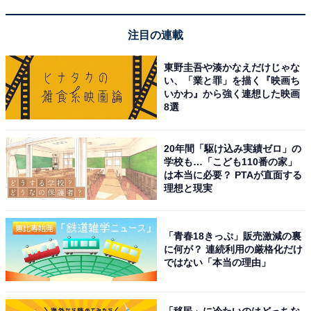
注目の連載
ブラウン 電気シェーバー シリーズ9 SPORT 電動 髭剃り
メンズ 9360cc 【Amazon.co.jp 限定】6in1アルコール洗
東野圭吾や湊かなえだけじゃな
浄システム付 シェーバーケース付 ブラック
い、「業と罪」を描く『映画ち
Amazonで見る
いかわ』から強く連想した映画
8選
ブラウン「CCR8」
20年間「駆け込み実績ゼロ」の
学校も…「こども110番の家」
は本当に必要？ PTAが直面する
理想と現実
「青春18きっぷ」販売激減の裏
に何が？ 連続利用の厳格化だけ
ではない「本当の理由」
【正規品】ブラウン 洗浄液 8個入 シェーバー アルコール
CCR8【Amazon.co.jp限定】
「移民」に冷たいのはどっちな