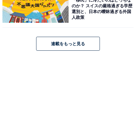
Amazonで見る
のか？ スイスの厳格過ぎる学歴
選別と、日本の曖昧過ぎる外国
人政策
ブラウン「3010s」
連載をもっと見る
ブラウン 電気シェーバー シリーズ3 電動 髭剃り メンズ
3010s 3枚刃 水洗い/お風呂剃り可
Amazonで見る