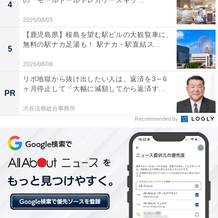
の「モールドールトレカケースキッ...
4
2026/08/05
【鹿児島県】桜島を望む駅ビルの大観覧車に、
無料の駅ナカ足湯も！ 駅ナカ・駅直結ス...
5
2026/08/08
リボ地獄から抜け出したい人は、返済を3～6
ヶ月停止して『大幅に減額してから返済す...
PR
渋谷法務総合事務所
Recommended by
【今日チェックしたい】ブラウンの人気商品5選
ブラウン「9360cc」