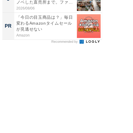
ノベした直売所まで。ファ
は和の
ー...
が...
2026/08/06
2026/08/0
「今日の目玉商品は？」毎日
録音を
変わるAmazonタイムセール
け。AI
PR
PR
が見逃せない
成
Amazon
カイタヨ
Recommended by