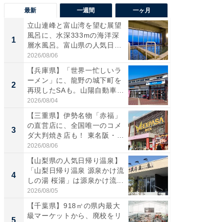
最新
一週間
一ヶ月
立山連峰と富山湾を望む展望
【兵庫
風呂に、水深333mの海洋深
ーメン
1
1
層水風呂。富山県の人気日
再現した
帰...
道...
2026/08/06
2026/08/0
【兵庫県】「世界一忙しいラ
【三重
ーメン」に、龍野の城下町を
「鈴鹿天
2
2
再現したSAも。山陽自動車
は100
道...
2026/08/04
2026/08/0
【三重県】伊勢名物「赤福」
ステラ
の直営店に、全国唯一のコメ
詰め放題
3
3
ダ大判焼き店も！ 東名阪・
00円で「
伊...
2026/08/06
2026/08/0
【山梨県の人気日帰り温泉】
「ミニオ
「山梨日帰り温泉 源泉かけ流
ッグ！ 
4
4
しの湯 桜湯」は源泉かけ流...
ど、夏限
2026/08/05
2026/08/0
【千葉県】918㎡の県内最大
【埼玉
級マーケットから、廃校をリ
「行田天
5
5