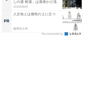
しの湯 桜湯」は源泉かけ流...
賀ゆめ
お...
2026/08/05
2026/08/0
人文知とは個性の上に立つ
無理な
は 「
PR
PR
國學院大學
森永乳業
Recommended by