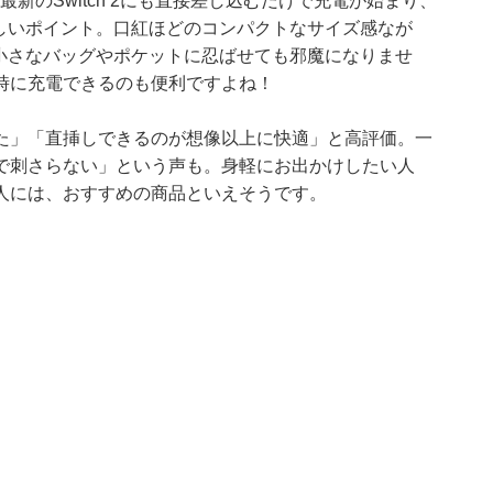
ーズや最新のSwitch 2にも直接差し込むだけで充電が始まり、
もしいポイント。口紅ほどのコンパクトなサイズ感なが
り、小さなバッグやポケットに忍ばせても邪魔になりませ
時に充電できるのも便利ですよね！
た」「直挿しできるのが想像以上に快適」と高評価。一
で刺さらない」という声も。身軽にお出かけしたい人
人には、おすすめの商品といえそうです。