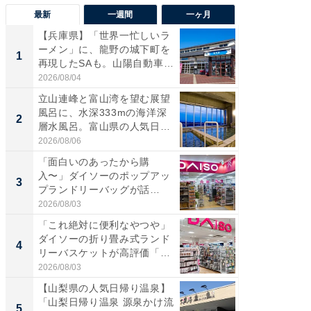
最新
一週間
一ヶ月
【兵庫県】「世界一忙しいラ
【兵庫
ーメン」に、龍野の城下町を
ーメン
1
1
再現したSAも。山陽自動車
再現した
道...
道...
2026/08/04
2026/08/0
立山連峰と富山湾を望む展望
【三重
風呂に、水深333mの海洋深
「鈴鹿天
2
2
層水風呂。富山県の人気日
は100
帰...
2026/08/06
2026/08/0
「面白いのあったから購
「ミニオ
入〜」ダイソーのポップアッ
ッグ！ 
3
3
プランドリーバッグが話
ど、夏限
題。“さま...
2026/08/03
2026/08/0
「これ絶対に便利なやつや」
【埼玉
ダイソーの折り畳み式ランド
「行田天
4
4
リーバスケットが高評価「使
は和の
わ...
が...
2026/08/03
2026/08/0
【山梨県の人気日帰り温泉】
【石川
「山梨日帰り温泉 源泉かけ流
湯】「天
5
5