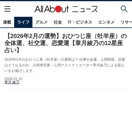
連載
ライフ
グルメ
社会
IT・ビジネス
エンタメ
リサ
【2026年2月の運勢】おひつじ座（牡羊座）の
全体運、社交運、恋愛運【章月綾乃の12星座
占い】
2026年2月のおひつじ座（牡羊座）の運勢は？ 仕事や金運、人間関係、恋愛
はどうなるのか、占術研究家・心理テストクリエーター章月綾乃による星占
いをお届けします。
2026.01.31
章月 綾乃