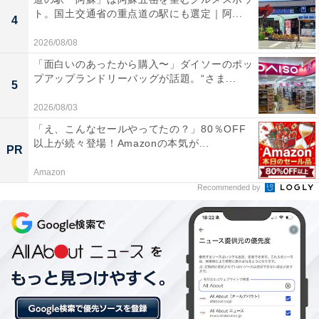
ト。国土交通省の重点道の駅にも選定｜阿...
4
2026/08/08
「面白いのあったから購入〜」ダイソーのポッ
プアップランドリーバッグが話題。“さま...
5
2026/08/03
他の星座の運勢も見る
「え、こんなセールやってたの？」80％OFF
以上が続々登場！Amazonの本気が...
PR
【2月の運勢】おひつじ座（牡羊座）※今見ている記事
Amazon
【2月の運勢】おうし座（牡牛座）
Recommended by
【2月の運勢】ふたご座（双子座）
【2月の運勢】かに座（蟹座）
【2月の運勢】しし座（獅子座）
【2月の運勢】おとめ座（乙女座）
【2月の運勢】てんびん座（天秤座）
【2月の運勢】さそり座（蠍座）
【2月の運勢】いて座（射手座）