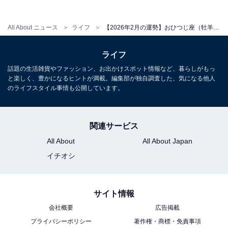
こちらもおすすめ
【2026年2月の運勢】「おひつじ座～うお座」
章月綾乃の12星座占い
All About ニュース
ライフ
【2026年2月の運勢】おひつじ座（牡羊座）の全体運、社交運、恋愛運【章月綾乃の12星座占い】
ライフ
話題の生活雑貨やファッション、お出かけスポット情報など、暮らしがもっ
と楽しく、豊かになるヒントが満載。編集部が独自調査した、気になる他人
のライフスタイル事情も公開しています。
関連サービス
All About
All About Japan
イチオシ
サイト情報
会社概要
広告掲載
プライバシーポリシー
著作権・商標・免責事項