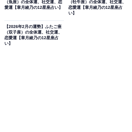
（魚座）の全体運、社交運、恋
（牡牛座）の全体運、社交運、
愛運【章月綾乃の12星座占い】
恋愛運【章月綾乃の12星座占
りのような気がしても、プロセスも楽しいはず。人生を
い】
リスタートしていきましょう。
【2026年2月の運勢】ふたご座
（双子座）の全体運、社交運、
・社交運
恋愛運【章月綾乃の12星座占
人気が高まり、期待が集まります。誰かを喜ばせたり、
い】
楽しませたり、人の役に立てたりすることがあなたの幸
せにつながっていくため、ニーズに応えていきましょ
う。ただ、安請け合いをしてしまうと、信じられないほ
ど寄りかかられてしまうため、「ここまではやる」と線
引きをしたり、対価をもらったりして、損をしない仕組
みを作りましょう。オフは、小さな春を探しに行く旅が
オススメ。もちろん、長期計画スタートも有望、大有望
です。
・恋愛運
恋は、引きが強くなります。マッチングで「お！」と思