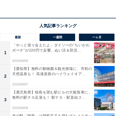
える人と出会えたり、紹介でアタリを引いたりするでし
ょう。経済感覚が似ている人ならば、堅実な交際に発展
していくはず。デート、接近は、バレンタインを口実
に。
最新
一週間
一ヶ月
「やっと巡り会えたよ」ダイソーの“ちいかわ
ラッキーポイント……ブルー、水玉模様、ドライフ
ポーチ”が220円で反響。ぬい活＆防災...
1
ルーツ、海岸線
2026/08/06
【愛知県】無料の動物園＆観光牧場に、市初の
天然温泉も！ 高速道路のハイウェイオア...
2
2026/08/07
【鹿児島県】桜島を望む駅ビルの大観覧車に、
無料の駅ナカ足湯も！ 駅ナカ・駅直結ス...
3
2026/08/08
道の駅「阿蘇」は阿蘇五岳を望むグルメスポッ