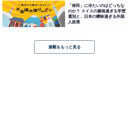
占い師＆イラストレータープロフィール
「移民」に冷たいのはどっちな
のか？ スイスの厳格過ぎる学歴
選別と、日本の曖昧過ぎる外国
人政策
占い師：
章月 綾乃
占い、心理テストの執筆、監修。雑誌、Web、広告
タイアップ記事などを多数手がけています。
連載をもっと見る
イラストレーター：
tokico
タウン情報誌の営業、住宅情報誌の編集を経てフリ
ーのイラストレーターに。媒体制作の経験を生かし
て、「わかりやすく、ゆる可愛く」をモットーに媒
体のコンテンツ理解を促進するようなイラストを制
作しています。雑誌やWeb、結婚式やSNSの似顔絵
など幅広い分野で活動中。