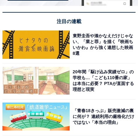
【2月の運勢】やぎ座（山羊座）
【2月の運勢】みずがめ座（水瓶座）
注目の連載
【2月の運勢】うお座（魚座）
東野圭吾や湊かなえだけじゃな
い、「業と罪」を描く『映画ち
いかわ』から強く連想した映画
8選
20年間「駆け込み実績ゼロ」の
学校も…「こども110番の家」
は本当に必要？ PTAが直面する
理想と現実
「青春18きっぷ」販売激減の裏
に何が？ 連続利用の厳格化だけ
ではない「本当の理由」