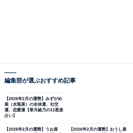
再起動をかける
・全体運
運気は、大きく変わっていきます。理想主義の海王星と
現実主義の土星がこれからのおひつじ座さんをけん引し
ていくでしょう。このため、脳内会議は活発になるは
ず。「やりたい」「無理でしょ」「でも、やりたい」
「ワガママ言わない」「だって、やりたいよ？」「仕方
編集部が選ぶおすすめ記事
ないな、じゃあ、どうすると実現するか一緒に考えよ
う」的なプロセスを踏んで、無邪気なあなたと経験豊富
【2026年2月の運勢】みずがめ
なあなたがタッグを組んでいくのです。なんだか楽しい
座（水瓶座）の全体運、社交
時間が始まる予感がしませんか？ ワクワクする方向へ、
運、恋愛運【章月綾乃の12星座
占い】
夢を広げていきましょう。
【2026年2月の運勢】うお座
【2026年2月の運勢】おうし座
そして、コツコツと努力を重ねていくのです。遠い道の