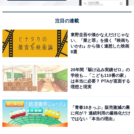
※記事内容は執筆時点のものです。最新の内容をご確認
ください
注目の連載
東野圭吾や湊かなえだけじゃな
次ページ
9位までのランキング結果を見る
い、「業と罪」を描く『映画ち
いかわ』から強く連想した映画
8選
20年間「駆け込み実績ゼロ」の
学校も…「こども110番の家」
は本当に必要？ PTAが直面する
理想と現実
「青春18きっぷ」販売激減の裏
に何が？ 連続利用の厳格化だけ
ではない「本当の理由」