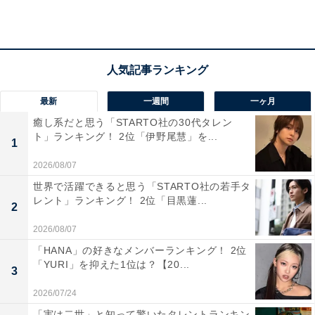
日常であまり見かけないため、県外の人には難しい地名
だと感じます」（40代男性／北海道）、「読み方が全く
わからなかったからです」（20代男性／東京都）といっ
た声が集まりました。
最新
一週間
一ヶ月
癒し系だと思う「STARTO社の30代タレン
ト」ランキング！ 2位「伊野尾慧」を...
1
2026/08/07
世界で活躍できると思う「STARTO社の若手タ
レント」ランキング！ 2位「目黒蓮...
2
2026/08/07
「HANA」の好きなメンバーランキング！ 2位
「YURI」を抑えた1位は？【20...
3
2026/07/24
「実は二世」と知って驚いたタレントランキン