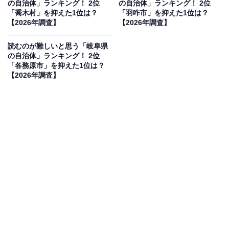
の自治体」ランキング！ 2位
の自治体」ランキング！ 2位
「喬木村」を抑えた1位は？
「羽咋市」を抑えた1位は？
【2026年調査】
【2026年調査】
2位：粟島浦村／62票
読むのが難しいと思う「岐阜県
の自治体」ランキング！ 2位
「各務原市」を抑えた1位は？
2位は「粟島浦（あわしまうら）村」です。日本海に浮
【2026年調査】
かぶ粟島一島のみを区域とする村で、豊かな海の幸と手
つかずの自然が魅力です。「粟（あわ）」と「栗（く
り）」を間違えやすいうえ、最後に「浦」がつく4文字
の名称は、リズムをつかむまで読み方に戸惑う人が多い
ようです。
回答者からは「漢字自体は簡単だけど読めないから」
（20代女性／大阪府）、「『粟島浦村』は漢字の並びが
独特で、初見では読み方がまったく想像できませんでし
た。『あわしまうら』と読むことを知るまで、何度も読
み間違えていた記憶があります。特に『粟』という字は