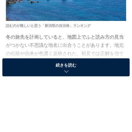
読むのが難しいと思う「新潟県の自治体」ランキング
冬の旅先を計画していると、地図上でふと読み方の見当
がつかない不思議な地名に出合うことがあります。地元
の伝統や由来が色濃く反映された、初見では正解を当て
るのが困難な自治体の名前をまとめました。
続きを読む
All About ニュース編集部では、2026年1月28日の期間、
全国10〜70代の男女250人を対象に、自治体に関するア
ンケートを実施しました。その中から、読むのが難しい
と思う「新潟県の自治体」ランキングの結果をご紹介し
ます。
＞9位までの全ランキング結果を見る