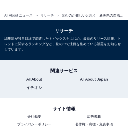
All About ニュース
リサーチ
読むのが難しいと思う「新潟県の自治体」ランキング！ 2位「粟島浦村」を抑えた1位は？【2026年調査】
リサーチ
編集部が独自目線で調査したトピックスをはじめ、最新のリリース情報、ト
レンドに関するランキングなど、世の中で注目を集めている話題をお知らせ
しています。
関連サービス
All About
All About Japan
イチオシ
サイト情報
会社概要
広告掲載
プライバシーポリシー
著作権・商標・免責事項