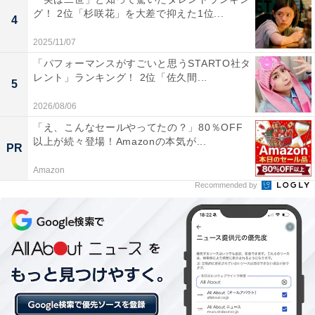
グ！ 2位「杉咲花」を大差で抑えた1位...
4
1位：聖籠町／72票
2025/11/07
1位は「聖籠（せいろう）町」でした。新潟県下越地方
「パフォーマンスがすごいと思うSTARTO社タ
レント」ランキング！ 2位「佐久間...
に位置し、果樹栽培や大規模な港湾・工業団地を有する
5
活気ある町です。「籠」を「ろう」と読む難読漢字が使
2026/08/06
われており、知名度は高いものの読み方に自信が持てな
「え、こんなセールやってたの？」80％OFF
いという意見が目立ちました。
以上が続々登場！Amazonの本気が...
PR
Amazon
回答者からは「まったく読めません」（40代女性／大阪
Recommended by
府）、「馴染みがない漢字で読めなかった」（20代女性
／神奈川県）、「日常生活であまり使う機会のない漢字
や読み方が使われている」（40代男性／福島県）といっ
た声が集まりました。
※回答者からのコメントは原文ママです