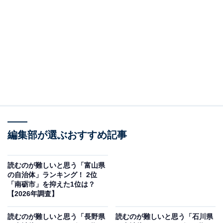
この記事の執筆者：
綾乃岬
All About・All About ニュースの編集者。神奈川県出身。青山学院大
学で英語を専攻し、英語系のサークルにも所属。オールアバウトに
新卒で入社した後、主にAll About・All About ニュースでの企画編集
...続きを読む
を行う。現在はライフスタイル・カルチャー・エンタメなどを中心
に企画編集を担当。とある男性アイドルのファン歴は10年以上。
調査概要
編集部が選ぶおすすめ記事
調査期間：2026年1月28日
調査方法：インターネット調査
調査対象：全国10〜70代の男女250人
読むのが難しいと思う「富山県
の自治体」ランキング！ 2位
「南砺市」を抑えた1位は？
※本調査は全国250人を対象に実施したもので、結
【2026年調査】
果は回答者の意見を集計したものであり、全体の意
読むのが難しいと思う「長野県
読むのが難しいと思う「石川県
見を断定的に示すものではありません