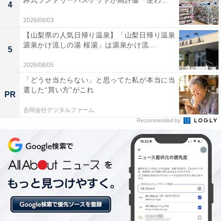
み式ランドリーバスケットが高評価「使わ...
4
2026/08/03
楽天トラベルでは、定期的に「クーポン祭」を開催。人
【山梨県の人気日帰り温泉】「山梨日帰り温泉
気の宿やホテルを対象に、宿泊予約で使えるお得な割引
源泉かけ流しの湯 桜湯」は源泉かけ流...
5
クーポンを配布します。
2026/08/05
クーポンは、国内宿泊や海外ツアー、レンタカーなど、
「どうせ当たらない」と思ってた私が本当に当
選した“買い方”がこれ
さまざまな旅行商品で利用可能。複数のクーポンを組み
PR
合わせて、さらに割引率をアップできる場合もありま
合同会社デジタルファーム
す。賢く旅の計画を立てて、お得に旅行を楽しみましょ
Recommended by
う。
楽天トラベルでクーポン祭を見る