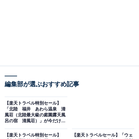
画像出典：楽天トラベル
編集部が選ぶおすすめ記事
「ラフォーレ箱根強羅 湯の棲」は現在特別価格で宿泊
可能です。
【楽天トラベル特別セール】
「北陸 福井 あわら温泉 清
風荘（北陸最大級の庭園露天風
呂の宿 清風荘）」が今だけ特
別価格に！ 北陸最大級の庭園露
天と名湯を満喫【1月30日】
【楽天トラベル特別セール】
【楽天トラベルセール】「ウェ
楽天トラベルでホテルを見る