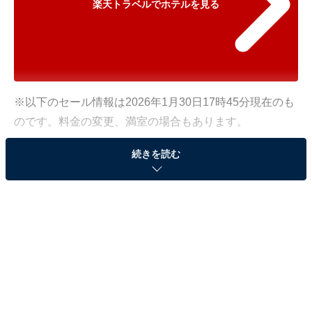
楽天トラベルでホテルを見る
※以下のセール情報は2026年1月30日17時45分現在のも
のです。料金の変更、満室の場合もあります。
※本記事で紹介している商品の購入やサービスの利用により、売上の一部が
続きを読む
オールアバウトに還元されることがあります。
「ラフォーレ箱根強羅 湯の棲」が500円オフで登
場！