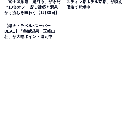
「富士屋旅館 湯河原」が今だ
スティン都ホテル京都」が特別
け10％オフ！ 歴史建築と源泉
価格で登場中
かけ流しを味わう【1月30日】
【楽天トラベル×スーパー
DEAL】「亀嵩温泉 玉峰山
荘」が大幅ポイント還元中
この宿泊施設のおすすめポイントは？
箱根強羅の自然に囲まれた「ラフォーレ箱根強羅 湯の
棲」は、和モダンな寛ぎを大切にした温泉宿。大涌谷を
源泉とする白濁の湯を、日本庭園を望む露天風呂や客室
露天で贅沢に味わえます。開放的なレストランでは、和
洋を融合させた料理をオープンキッチンの活気とともに
提供。愛犬と泊まれるお部屋やドッグランもあり、多様
な滞在スタイルに応えてくれます。
宿泊者からは「お部屋も綺麗で客室の露天風呂も最高で
した！」「吟味された食材と絶妙な味付けで大変満足し