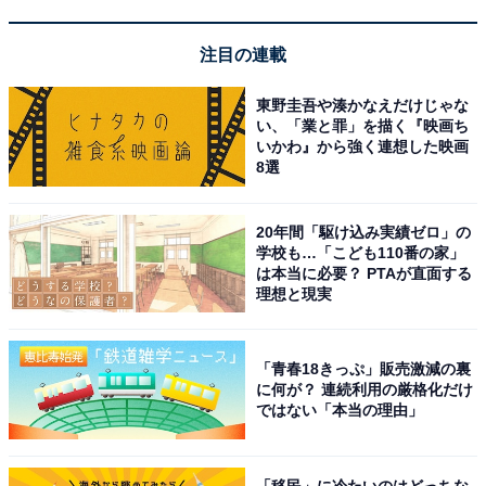
注目の連載
東野圭吾や湊かなえだけじゃな
い、「業と罪」を描く『映画ち
いかわ』から強く連想した映画
※掲載されている情報は記事公開時のものです。あらか
8選
じめご了承ください。
また、記事中の宿泊プランを予約すると、売上の一部が
20年間「駆け込み実績ゼロ」の
オールアバウトに還元されることがあります。
学校も…「こども110番の家」
は本当に必要？ PTAが直面する
理想と現実
この記事の執筆者：
All About ニュース お買
いもの部
「青春18きっぷ」販売激減の裏
Amazonのセール商品から売れ筋ランキングまで、毎日のお買いも
に何が？ 連続利用の厳格化だけ
のがもっと楽しく、もっとお得になる情報をお届け。編集部員によ
ではない「本当の理由」
る独自レビューなど、ここでしか手に入らない情報も満載です。
...続きを読む
「移民」に冷たいのはどっちな