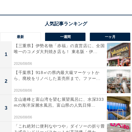
ました」という声があがっています。良質な温泉を心ゆ
くまで堪能したい人や、愛犬と一緒に箱根の四季を感じ
ながらリフレッシュしたい人におすすめの宿です。
最新
一週間
一ヶ月
【三重県】伊勢名物「赤福」の直営店に、全国
唯一のコメダ大判焼き店も！ 東名阪・伊...
1
2026/08/06
【千葉県】918㎡の県内最大級マーケットか
ら、廃校をリノベした直売所まで。ファー...
2
2026/08/06
立山連峰と富山湾を望む展望風呂に、水深333
mの海洋深層水風呂。富山県の人気日帰...
3
2026/08/06
「これ絶対に便利なやつや」ダイソーの折り畳
楽天トラベルの「クーポン祭」とは？