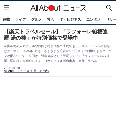
連載
ライフ
グルメ
社会
IT・ビジネス
エンタメ
リサ
【楽天トラベルセール】「ラフォーレ箱根強
羅 湯の棲」が特別価格で登場中
全国各地の人気ホテルや旅館が特別価格で予約できる、楽天トラベルのお得
なクーポン。2026年1月も、さまざまな施設が500円オフで利用できるクーポ
ンが配布中です。今回は、対象施設として登場している「ラフォーレ箱根強
羅 湯の棲」を紹介します。（サムネイル画像出典：楽天トラベル）
2026.01.30
All About ニュース お買いもの部